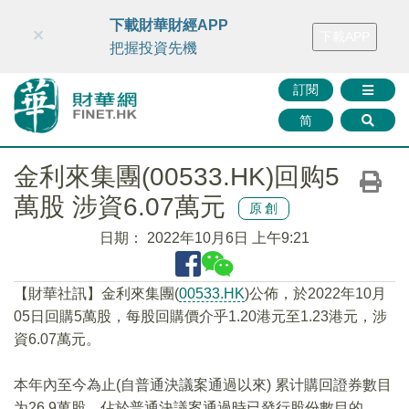
財華智庫網
FINTV
FINMETA
財華證券
媒體矩陣
下載財華財經APP
×
下載APP
智庫沙龍
聯絡我們
把握投資先機
訂閱
简
金利來集團(00533.HK)回购5
萬股 涉資6.07萬元
原創
日期：
2022年10月6日 上午9:21
【財華社訊】金利來集團(
00533.HK
)公佈，於2022年10月
05日回購5萬股，每股回購價介乎1.20港元至1.23港元，涉
資6.07萬元。
本年內至今為止(自普通決議案通過以來) 累计購回證券數目
为26.9萬股，佔於普通決議案通過時已發行股份數目的