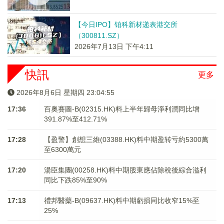
【今日IPO】铂科新材递表港交所
（300811.SZ）
2026年7月13日 下午4:11
快訊
更多
2026年8月6日 星期四 23:04:56
17:36
百奧賽圖-B(02315.HK)料上半年歸母淨利潤同比增
391.87%至412.71%
17:28
【盈警】創想三維(03388.HK)料中期盈转亏約5300萬
至6300萬元
17:20
湯臣集團(00258.HK)料中期股東應佔除稅後綜合溢利
同比下跌85%至90%
17:13
禮邦醫藥-B(09637.HK)料中期虧損同比收窄15%至
25%