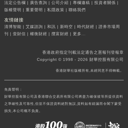
法定公告欄
|
廣告查詢
|
公司介紹
|
專欄邀稿
|
投資者關係
|
版權聲明
|
重要聲明
|
私隱政策
|
聯絡我們
友情鏈接
清博智能
|
艾媒諮詢
|
和訊
|
新時空
|
時代財經
|
證券市場周
刊
|
壹財信
|
權衡財經
|
攬富財經
|
更多...
香港政府指定刊載法定通告之憲報刊登報章
Copyright © 1998 - 2026 財華控股有限公司
香港財華社版權所有,未經同意不得轉載。
免責聲明：
財華控股有限公司及香港聯合交易所有限公司將盡力確保彼等所提供資料
之準確性及可靠性,但並不保證資料絕對無誤,資料如有錯漏而令閣下蒙受
損失,本公司概不負責。