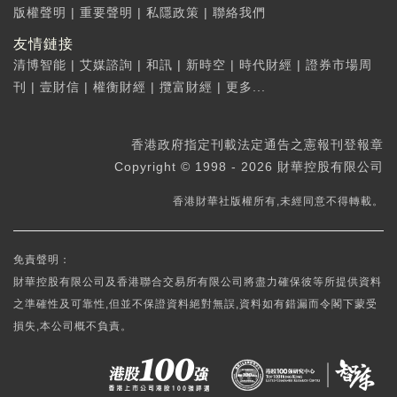
版權聲明
|
重要聲明
|
私隱政策
|
聯絡我們
友情鏈接
清博智能
|
艾媒諮詢
|
和訊
|
新時空
|
時代財經
|
證券市場周
刊
|
壹財信
|
權衡財經
|
攬富財經
|
更多...
香港政府指定刊載法定通告之憲報刊登報章
Copyright © 1998 - 2026 財華控股有限公司
香港財華社版權所有,未經同意不得轉載。
免責聲明：
財華控股有限公司及香港聯合交易所有限公司將盡力確保彼等所提供資料
之準確性及可靠性,但並不保證資料絕對無誤,資料如有錯漏而令閣下蒙受
損失,本公司概不負責。