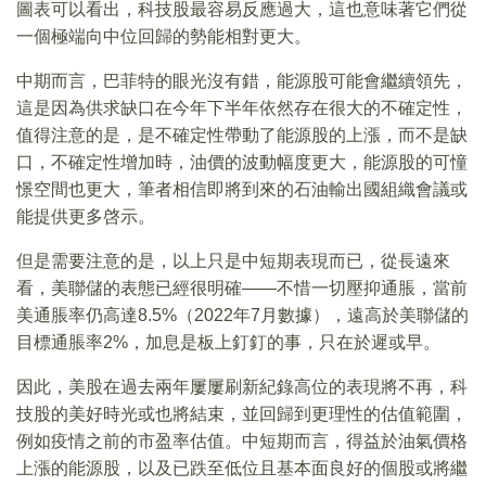
圖表可以看出，科技股最容易反應過大，這也意味著它們從
一個極端向中位回歸的勢能相對更大。
中期而言，巴菲特的眼光沒有錯，能源股可能會繼續領先，
這是因為供求缺口在今年下半年依然存在很大的不確定性，
值得注意的是，是不確定性帶動了能源股的上漲，而不是缺
口，不確定性增加時，油價的波動幅度更大，能源股的可憧
憬空間也更大，筆者相信即將到來的石油輸出國組織會議或
能提供更多啓示。
但是需要注意的是，以上只是中短期表現而已，從長遠來
看，美聯儲的表態已經很明確——不惜一切壓抑通脹，當前
美通脹率仍高達8.5%（2022年7月數據），遠高於美聯儲的
目標通脹率2%，加息是板上釘釘的事，只在於遲或早。
因此，美股在過去兩年屢屢刷新紀錄高位的表現將不再，科
技股的美好時光或也將結束，並回歸到更理性的估值範圍，
例如疫情之前的市盈率估值。中短期而言，得益於油氣價格
上漲的能源股，以及已跌至低位且基本面良好的個股或將繼