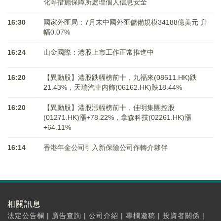
化等措施保障所處理個人信息安全
16:30
國家外匯局：7月末中國外匯儲備規模34188億美元 升
幅0.07%
16:24
山金國際：港股上市工作正常推進中
16:20
【異動股】港股跌幅榜前十，九福來(08611.HK)跌
21.43%，天瑞汽車内飾(06162.HK)跌18.44%
16:20
【異動股】港股漲幅榜前十，佳明集團控股
(01271.HK)漲+78.22%，拿森科技(02261.HK)漲
+64.11%
16:14
香港年金公司引入新保險公司作轉介夥伴
相關訊息
法定公告欄
|
廣告查詢
|
公司介紹
|
專欄邀稿
|
投資者關係
|