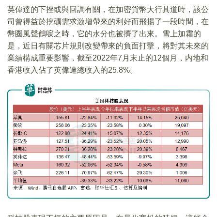
英偉達的下挫或與回調有關，在加密貨幣大行其道時，該公
司曾得益於挖礦需求激增帶來的利好而飛揚了一段時間，在
幣圈風聲鶴唳之時，它的水分也被擠了出來。雪上加霜的
是，近日有關芯片規則改變帶來的負面打擊，將對其未來的
業績構成重要影響，截至2022年7月末止的12個月，内地和
香港收入佔了英偉達總收入的25.8%。