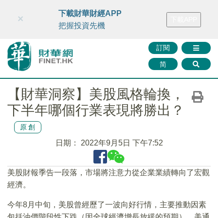
財華智庫網
FINTV
FINMETA
財華證券
媒體矩陣
下載財華財經APP
×
下載APP
智庫沙龍
聯絡我們
把握投資先機
訂閱
简
【財華洞察】美股風格輪換，
下半年哪個行業表現將勝出？
原創
日期：
2022年9月5日 下午7:52
美股財報季告一段落，市場將注意力從企業業績轉向了宏觀
經濟。
今年8月中旬，美股曾經歷了一波向好行情，主要推動因素
包括油價階段性下跌（因全球經濟增長放緩的預期）、美通