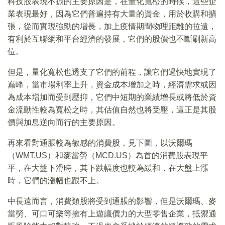
科技股表現不振的主要原因是，在量化寬松的時候，這些企
業表現最好，因為它們普遍持有大量的資金，用於收購和擴
張，從而實現強勁的增長，加上疫情期間物理距離的拉遠，
有利於互聯網和平台經濟的發展，它們的股價也不斷刷新高
位。
但是，量化寬松也透支了它們的前程，讓它們過快地實現了
巅峰，當市場利率上升，資金成本增加之時，經濟需求或因
為成本增加而受到壓抑，它們中短期的業績增長或將低於資
金流動性較為寬松之時，其估值自然也將受壓，這正是其股
價與加息逆向而行的主要原因。
再來看對通脹較為敏感的消費股，見下圖，以沃爾瑪
（WMT.US）和麥當勞（MCD.US）為首的消費股表現平
平，在大盤下滑時，其下跌幅度也較為緩和，在大盤上漲
時，它們的漲幅也跟不上。
中長遠而言，消費類股將受到通脹的影響，但是沃爾瑪、麥
當勞、可口可樂等擁有上遊議價力的大型零售企業，抵禦通