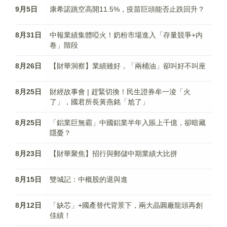
9月5日
康希諾跳空高開11.5%，疫苗巨頭能否止跌回升？
8月31日
中報業績集體啞火！奶粉市場進入「存量競爭+内
卷」階段
8月26日
【財華洞察】業績雖好，「兩桶油」卻叫好不叫座
8月25日
財經故事會 | 趕緊切換！民生證券牟一淩「火
了」，國君所長黃燕銘「尬了」
8月25日
「鋁業巨無霸」中國鋁業半年入賬上千億，卻暗藏
隱憂？
8月23日
【財華聚焦】招行與郵儲中期業績大比拼
8月15日
雙城記：中概股的退與進
8月12日
「缺芯」+國產替代背景下，兩大晶圓廠龍頭再創
佳績！