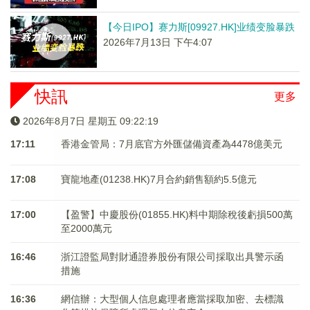
【今日IPO】赛力斯[09927.HK]业绩变脸暴跌
2026年7月13日 下午4:07
快訊
更多
2026年8月7日 星期五 09:22:20
17:11
香港金管局：7月底官方外匯儲備資產為4478億美元
17:08
寶龍地產(01238.HK)7月合約銷售額約5.5億元
17:00
【盈警】中慶股份(01855.HK)料中期除稅後虧損500萬
至2000萬元
16:46
浙江證監局對財通證券股份有限公司採取出具警示函
措施
16:36
網信辦：大型個人信息處理者應當採取加密、去標識