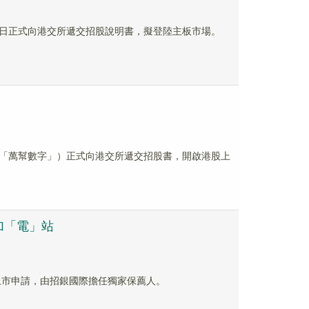
日正式向港交所遞交招股說明書，擬登陸主板市場。
「萬幫數字」）正式向港交所遞交招股書，開啟港股上
加「電」站
上市申請，由招銀國際擔任獨家保薦人。