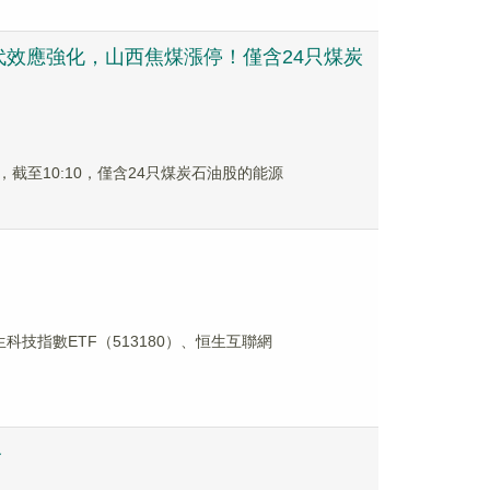
效應強化，山西焦煤漲停！僅含24只煤炭
，截至10:10，僅含24只煤炭石油股的能源
技指數ETF（513180）、恒生互聯網
路