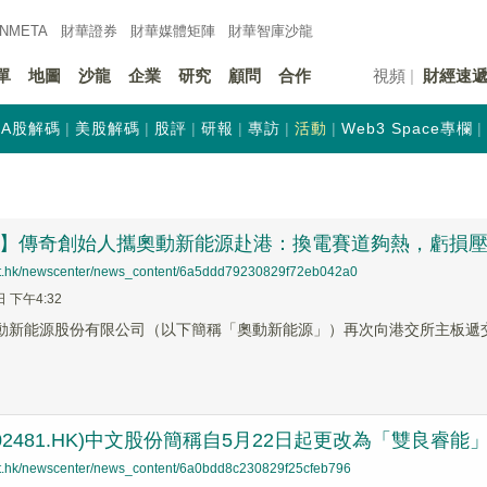
INMETA
財華證券
財華
媒體矩陣
財華
智庫沙龍
單
地圖
沙龍
企業
研究
顧問
合作
視頻
財經速
A股解碼
美股解碼
股評
研報
專訪
活動
Web3 Space專欄
前哨】傳奇創始人攜奧動新能源赴港：換電賽道夠熱，虧損
net.hk/newscenter/news_content/6a5ddd79230829f72eb042a0
日 下午4:32
奧動新能源股份有限公司（以下簡稱「奧動新能源」）再次向港交所主板遞
02481.HK)中文股份簡稱自5月22日起更改為「雙良睿能
net.hk/newscenter/news_content/6a0bdd8c230829f25cfeb796