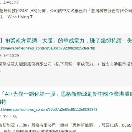
日 上午11:47
】慧居科技(02481.HK)公佈，公司的中文名稱已由「慧居科技股份有
ise Living T...
速遞】抱緊南方電網「大腿」的華成電力，賺了錢卻持續「
net.hk/newscenter/news_content/6a0bcb78230829f25cfeb78b
日 上午10:29
廣東華成電力能源股份有限公司（以下簡稱「華成電力」）首次向港股市
。
！「AI+光儲一體化第一股」思格新能源刷新中國企業港股
加持
net.hk/newscenter/news_content/69e07a2e65c95112e0089373
日 下午1:56
思格新能源（上海）股份有限公司（簡稱「思格新能源」，股票代碼：0665
，刷新了中國最年輕企業港股IPO最快紀錄。