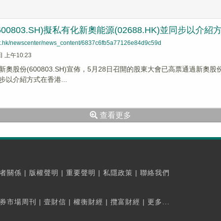
00803.SH)擬私有化新奧能源(02688.HK)並同步以介
net.hk/newscenter/news_content/6837c6fb5a77126e84d9c59d
日 上午10:23
奧股份(600803.SH)宣佈，5月28日召開的股東大會已高票通過新奧股份
步以介紹方式在香港...
查看更多
者關係
|
版權聲明
|
重要聲明
|
私隱政策
|
聯絡我們
券市場周刊
|
壹財信
|
權衡財經
|
攬富財經
|
更多...