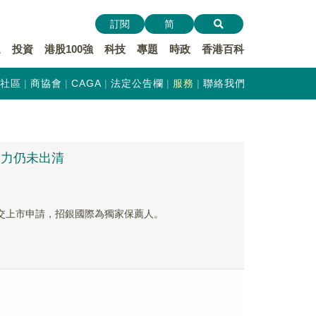
訂閱
简
遞
投資
港股100強
科技
專題
時政
香港百科
社區
商協會
CAGA
法定公告欄
服務
聯絡我們
壓力仍未出清
交上市申請，招銀國際為獨家保薦人。
」