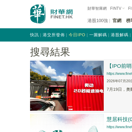
財華智庫網
FINTV
F
港股100強
官網
榜
快訊
港交所發佈
今日IPO
一圖解碼
港股解碼
搜尋結果
【IPO
https://www.fi
2026年07月20
7月19日，
慧居科技(
https://www.fi