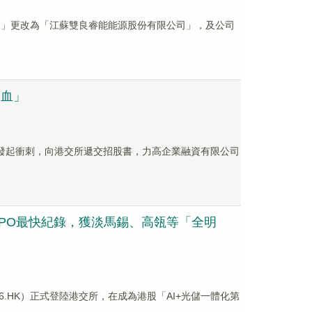
限公司」更改為「江蘇雙良睿能能源股份有限公司」，及公司
失血」
場發起衝刺，向港交所遞交招股書，力高企業融資有限公司
IPO最快紀錄，獲淡馬錫、高瓴等「全明
6.HK）正式登陸港交所，在成為港股「AI+光儲一體化第