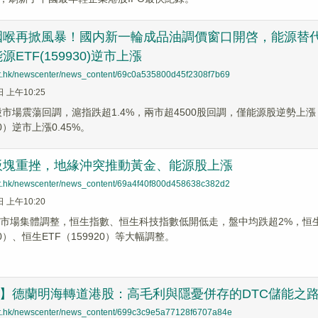
咽喉再掀風暴！國内新一輪成品油調價窗口開啓，能源替代
ETF(159930)逆市上漲
net.hk/newscenter/news_content/69c0a535800d45f2308f7b69
日 上午10:25
股市場震蕩回調，滬指跌超1.4%，兩市超4500股回調，僅能源股逆勢上漲
30）逆市上漲0.45%。
板塊重挫，地緣沖突推動黃金、能源股上漲
net.hk/newscenter/news_content/69a4f40f800d458638c382d2
日 上午10:20
股市場集體調整，恒生指數、恒生科技指數低開低走，盤中均跌超2%，恒生科
30）、恒生ETF（159920）等大幅調整。
哨】德蘭明海轉道港股：高毛利與隱憂併存的DTC儲能之
net.hk/newscenter/news_content/699c3c9e5a77128f6707a84e