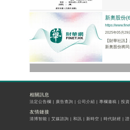
新奧股份(6
https://www.fi
2025年05月29
【財華社訊】新
新奧股份將同
相關訊息
法定公告欄
|
廣告查詢
|
公司介紹
|
專欄邀稿
|
投資
友情鏈接
清博智能
|
艾媒諮詢
|
和訊
|
新時空
|
時代財經
|
證