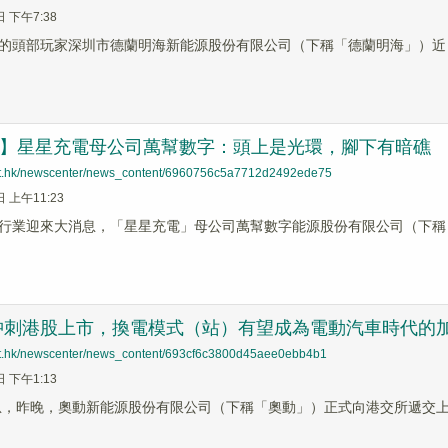
日 下午7:38
的頭部玩家深圳市德蘭明海新能源股份有限公司（下稱「德蘭明海」）近
前哨】星星充電母公司萬幫數字：頭上是光環，腳下有暗礁
net.hk/newscenter/news_content/6960756c5a7712d2492ede75
日 上午11:23
行業迎來大消息，「星星充電」母公司萬幫數字能源股份有限公司（下稱
沖刺港股上市，換電模式（站）有望成為電動汽車時代的
net.hk/newscenter/news_content/693cf6c3800d45aee0ebb4b1
日 下午1:13
消息，昨晚，奧動新能源股份有限公司（下稱「奧動」）正式向港交所遞交