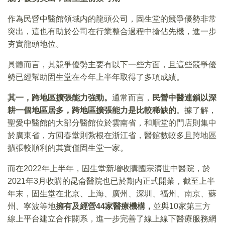
作為民營中醫館領域内的龍頭公司，固生堂的競爭優勢非常
突出，這也有助於公司在行業整合過程中搶佔先機，進一步
夯實龍頭地位。
具體而言，其競爭優勢主要有以下一些方面，且這些競爭優
勢已經幫助固生堂在今年上半年取得了多項成績。
其一，跨地區擴張能力強勁。
通常而言，
民營中醫連鎖以深
耕一個地區居多，跨地區擴張能力是比較稀缺的
。據了解，
聖愛中醫館的大部分醫館位於雲南省，和順堂的門店則集中
於廣東省，方回春堂則紮根在浙江省，醫館數較多且跨地區
擴張較順利的其實僅固生堂一家。
而在2022年上半年，固生堂新增收購國宗濟世中醫院，於
2021年3月收購的昆侖醫院也已於期内正式開業，截至上半
年末，固生堂在北京、上海、廣州、深圳、福州、南京、蘇
州、寧波等地
擁有及經營44家醫療機構，
並與10家第三方
線上平台建立合作關系，進一步完善了線上線下醫療服務網