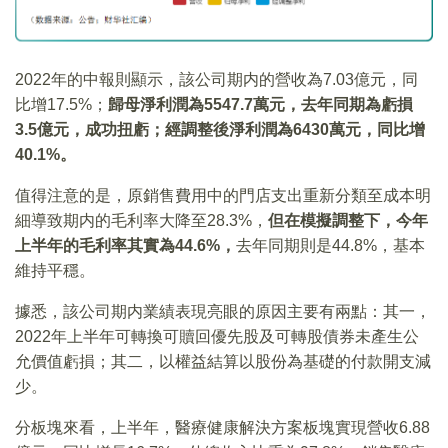
2022年的中報則顯示，該公司期内的營收為7.03億元，同
比增17.5%；
歸母淨利潤為5547.7萬元，去年同期為虧損
3.5億元，成功扭虧；經調整後淨利潤為6430萬元，同比增
40.1%。
值得注意的是，原銷售費用中的門店支出重新分類至成本明
細導致期内的毛利率大降至28.3%，
但在模擬調整下，今年
上半年的毛利率其實為
44.6%
，
去年同期則是44.8%，基本
維持平穩。
據悉，該公司期内業績表現亮眼的原因主要有兩點：其一，
2022年上半年可轉換可贖回優先股及可轉股債券未產生公
允價值虧損；其二，以權益結算以股份為基礎的付款開支減
少。
分板塊來看，上半年，醫療健康解決方案板塊實現營收6.88