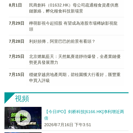
8月1日
民商創科（01632.HK）母公司疏通糧食資產供應
鏈脈絡，孵化糧食科技新場景
7月29日
檸萌影視今起招股 有望成為港股市場稀缺影視龍
頭
7月28日
利好頻傳，阿里巴巴的前景有看頭？
7月25日
北京燃氣藍天：天然氣賽道靜待爆發，全產業鏈優
勢更具發展潛力
7月15日
穩健穿越房地產周期，碧桂園獲大行看好，匯豐重
申買入評級
視頻
【今日IPO】剑桥科技[6166.HK]净利增近两
倍
2026年7月16日 下午3:51