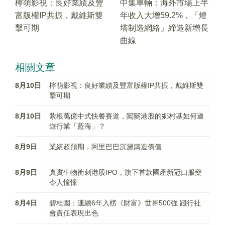
檸萌影視：良好業績及豐
中集車輛：海外市場上半
富版權IP共振，戴維斯雙
年收入大增59.2%，「燈
擊可期
塔制造網絡」締造新增長
曲線
相關文章
8月10日
檸萌影視：良好業績及豐富版權IP共振，戴維斯雙
擊可期
8月10日
紮根萬億中式快餐賽道，闖關港股的鄉村基如何遨
遊行業「藍海」？
8月9日
業績超預期，阿里巴巴沉澱鑄造價值
8月9日
真實生物衝刺港股IPO，旗下首款國產新冠口服藥
令人憧憬
8月4日
碧桂園：連續6年入榜《財富》世界500強 踐行社
會責任表現出色