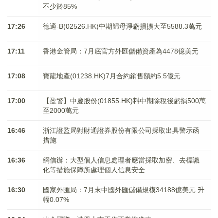
不少於85%
17:26
德適-B(02526.HK)中期歸母淨虧損擴大至5588.3萬元
17:11
香港金管局：7月底官方外匯儲備資產為4478億美元
17:08
寶龍地產(01238.HK)7月合約銷售額約5.5億元
17:00
【盈警】中慶股份(01855.HK)料中期除稅後虧損500萬
至2000萬元
16:46
浙江證監局對財通證券股份有限公司採取出具警示函
措施
16:36
網信辦：大型個人信息處理者應當採取加密、去標識
化等措施保障所處理個人信息安全
16:30
國家外匯局：7月末中國外匯儲備規模34188億美元 升
幅0.07%