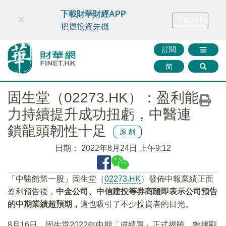
財華智庫網
FINTV
FINMETA
財華證券
媒體矩陣
下載財華財經APP
×
下載APP
智庫沙龍
聯絡我們
把握投資先機
訂閱
简
固生堂（02273.HK）：盈利能
力持續提升成功扭虧，中醫連
鎖龍頭韌性十足
原創
日期：
2022年8月24日 上午9:12
「中醫館第一股」固生堂（
02273.HK
）發佈中報業績正面
盈利預告後，
中金公司、中信建投等券商隨即表示公司預告
的中期業績超預期，
這也吸引了不少投資者的目光。
8月16日，固生堂2022年中期「成績單」正式揭曉。數據顯