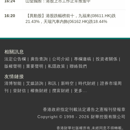
16:24
山金國際：港股上市工作正常推進中
16:20
【異動股】港股跌幅榜前十，九福來(08611.HK)跌
21.43%，天瑞汽車内飾(06162.HK)跌18.44%
相關訊息
法定公告欄
|
廣告查詢
|
公司介紹
|
專欄邀稿
|
投資者關係
|
版權聲明
|
重要聲明
|
私隱政策
|
聯絡我們
友情鏈接
清博智能
|
艾媒諮詢
|
和訊
|
新時空
|
時代財經
|
證券市場周
刊
|
壹財信
|
權衡財經
|
攬富財經
|
更多...
香港政府指定刊載法定通告之憲報刊登報章
Copyright © 1998 - 2026 財華控股有限公司
香港財華社版權所有,未經同意不得轉載。