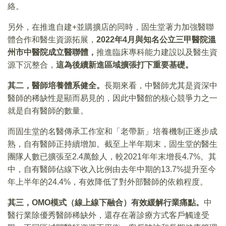
絡。
另外，在推進自建+並購擴店的同時，固生堂著力加強醫聯
體合作和醫生資源拓展，
2022年4月與知名公立三甲醫院溫
州市中醫院成立醫聯體，
推進臨床專科能力建設以及醫生資
源下沉整合，
這為後續新進區域擴張打下重要基礎。
其二，
醫師培養體系健全。
長期來看，中醫師尤其是資深中
醫師的稀缺性是顯而易見的，因此中醫館的核心競爭力之一
就是自有醫師的數量。
而固生堂的名醫傳承工作室和「老帶新」培養機制正逐步成
熟，自有醫師正持續增加。截至上半年期末，固生堂的醫生
團隊人數已擴張至2.4萬餘人，較2021年年末增長4.7%。其
中，自有醫師佔線下收入比例由去年中期的13.7%提升至今
年上半年的24.4%，有效降低了對外部醫師的依賴程度。
其三，OMO模式（線上線下融合）有效緩解行業痛點。
中
醫行業除優秀醫師稀缺外，還存在著診療方式客戶觸達受