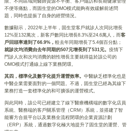
限、不同區域間醫師資源不平衡、客戶隨訪和長期健康管理
不便等痛點，而固生堂的OMO模式能夠有效緩解前述問
題，同時也提振了自身的經營情況。
數據顯示，2022年上半年，固生堂客戶就診人次同比增長
12%至132萬次，新客戶數同比增長8.3%至24.6萬人，而
客
戶回頭率達到了66.9%
，
較去年同期增長了5.4個百分點；
就診
次均消費由去年同期的507元增長到了531元。
疫情下
門診人次和次均消費的韌性增長主要就得益於該公司的
OMO模式打通線上線下業務閉環。
其四，標準化及數字化提升運營效率。
中醫缺乏標準化也是
中醫企業需要面對的一個問題。不過，固生堂已經為其線下
業務打造一套標準化的和可擴張的運營模式。
與此同時，該公司已經建立了線下醫療機構端的數字化店員
系統、醫務端的客戶關系管理（CRM）系統，並搭建了智
能審方合規平台以及業務全流程閉環的企業資源計劃
（ERP）系統，通過數字化極大地提升了固生堂的運營、管