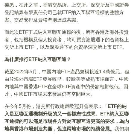
據悉，在此之前，香港交易所、上交所、深交所及中國證券
登記結算有限責任公司已就ETF納入互聯互通標的整體方
案、交易安排及資格準則達成共識。
而此次ETF正式納入互聯互通標的後，所有香港及海外投資
者，包括機構及個人投資者，均可買賣滬股通下的合資格上
交所上市 ETF ，以及深股通下的合資格深交所上市 ETF。
為什麽推行ETF納入互聯互通？
截至2022年5月，中國内地ETF產品規模接近1.4萬億元。但
由於海外市場ETF發展較早，較歐美等成熟市場而言，中國
内地與中國香港ETF在全球ETF資產中的份額相對較低。因
此，中國ETF市場未來發展仍有空間巨大。
在今年5月份，港交所行政總裁歐冠升曾表示：「
ETF的納
入是互聯互通機制升級的又一個標志性成果。ETF納入互聯
互通標的可以滿足市場各方對於互聯互通更高的要求，為内
地與香港市場創造共赢，促進兩地市場的持續發展。
我們期