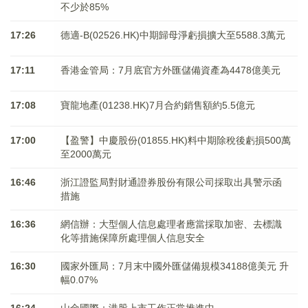
不少於85%
17:26
德適-B(02526.HK)中期歸母淨虧損擴大至5588.3萬元
17:11
香港金管局：7月底官方外匯儲備資產為4478億美元
17:08
寶龍地產(01238.HK)7月合約銷售額約5.5億元
17:00
【盈警】中慶股份(01855.HK)料中期除稅後虧損500萬
至2000萬元
16:46
浙江證監局對財通證券股份有限公司採取出具警示函
措施
16:36
網信辦：大型個人信息處理者應當採取加密、去標識
化等措施保障所處理個人信息安全
16:30
國家外匯局：7月末中國外匯儲備規模34188億美元 升
幅0.07%