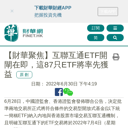
財華智庫網
FINTV
FINMETA
財華證券
媒體矩陣
下載財華財經APP
×
下載APP
智庫沙龍
聯絡我們
把握投資先機
訂閱
简
【財華聚焦】互聯互通ETF開
閘在即，這87只ETF將率先獲
益
原創
日期：
2022年6月30日 下午4:19
6月28日，中國證監會、香港證監會發佈聯合公告，決定批
準兩地交易所正式將符合條件的交易型開放式基金(以下統
一簡稱ETF)納入内地與香港股票市場交易互聯互通機制，
且明確互聯互通下的ETF交易將於2022年7月4日（星期