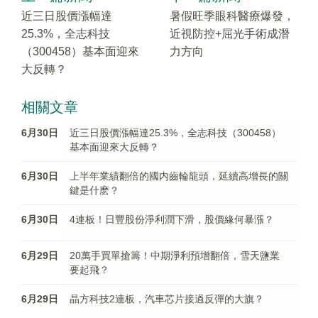
近三日股價漲幅達
暑假旺季眼科醫療爆發，
25.3%，全志科技
近視防控+屈光手術成潛
（300458）基本面迎來
力方向
大反轉？
相關文章
6月30日
近三日股價漲幅達25.3%，全志科技（300458）
基本面迎來大反轉？
6月30日
上半年業績翻倍的國内齒輪龍頭，延續高增長的關
鍵是什麽？
6月30日
4連板！日豐股份淨利潤下滑，股價緣何暴漲？
6月29日
20萬手買單搶籌！中期淨利預增翻倍，雪天鹽業
要起飛？
6月29日
晶方科技2連板，汽車芯片接過反彈的大旗？