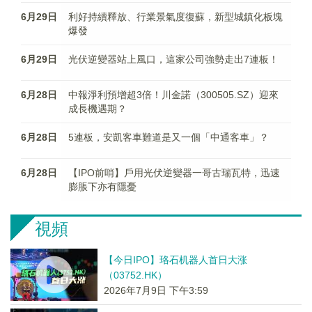
6月29日
利好持續釋放、行業景氣度復蘇，新型城鎮化板塊
爆發
6月29日
光伏逆變器站上風口，這家公司強勢走出7連板！
6月28日
中報淨利預增超3倍！川金諾（300505.SZ）迎來
成長機遇期？
6月28日
5連板，安凱客車難道是又一個「中通客車」？
6月28日
【IPO前哨】戶用光伏逆變器一哥古瑞瓦特，迅速
膨脹下亦有隱憂
視頻
【今日IPO】珞石机器人首日大涨
（03752.HK）
2026年7月9日 下午3:59