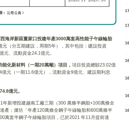
1
1
西海岸新區董家口投建年產3000萬套高性能子午線輪胎
1
81億元（分五期建設，周期5年），其中包括：建設投資
16億元、流動資金24.1億元。
1
功能化新材料（一期20萬噸）項目，
項目投資總額23.02億
4億元（一期11.6億元），流動資金9億元、建設期利息
1
4.8億元。
1
021年新增投建越南工廠三期（300 萬條半鋼胎+100萬條全
年達產；濰坊「年產120萬條全鋼子午線輪胎和600萬條半
1
0萬套半鋼子午線輪胎項目，已於2021 年11月提前達