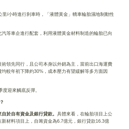
公里/小時進行刹車時，「液體黃金」轎車輪胎濕地制動性
北汽等車企進行配套，利用液體黃金材料制造的輪胎已向
技術領先同行，且公司本身以外銷為主，當前出口海運費
均較年初下降約30%，成本壓力有望緩解等多方面因
二季度迎來觸底反彈。
？
來自於自有資金及銀行貸款。
具體來看，在輪胎項目上公
；在新材料項目上，自籌資金為6.7億元，銀行貸款16.3億