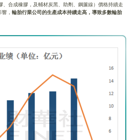
橡膠、合成橡膠，及輔材炭黑、助劑、鋼簾線）價格持續走
影響，
輪胎行業公司的生產成本持續走高，導致多數輪胎