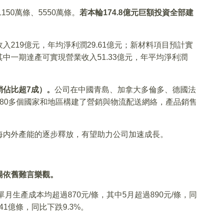
50萬條、5550萬條。
若本輪174.8億元巨額投資全部建
入219億元，年均淨利潤29.61億元；新材料項目預計實
，其中一期達產可實現營業收入51.33億元，年平均淨利潤
銷佔比超7成）。
公司在中國青島、加拿大多倫多、德國法
80多個國家和地區構建了營銷與物流配送網絡，產品銷售
海内外產能的逐步釋放，有望助力公司加速成長。
場依舊難言樂觀。
月生產成本均超過870元/條，其中5月超過890元/條，同
41億條，同比下跌9.3%。