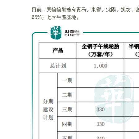
目前，賽輪輪胎擁有青島、東營、沈陽、濰坊、越
65%）七大生產基地。