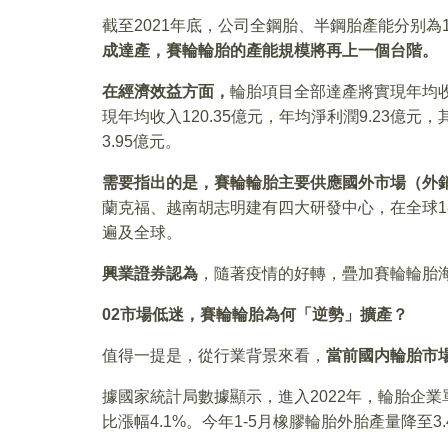
截至2021年底，公司全鋼胎、半鋼胎產能分别為11
成達產，賽輪輪胎的產能規模將再上一個台階。
在經濟效益方面，
輪胎項目全部達產將實現年均收
現年均收入120.35億元，年均淨利潤9.23億元
3.95億元。
需要指出的是，賽輪輪胎主要供應國外市場（外
蘭克福、越南胡志明建有四大研發中心，在全球1
遍及全球。
興業證券認為
，隨著疫情的好轉，疊加賽輪輪胎
02
市場低迷，賽輪輪胎為何「逆勢」擴產？
值得一提是，從行業背景來看，
當前國内輪胎市
據國家統計局數據顯示，進入2022年，輪胎企業單
比漲幅4.1%。今年1-5月橡膠輪胎外胎產量降至3.