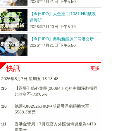
2026年7月21日 下午5:50
【今日IPO】大金重工[1081.HK]破发
遭腰斩
2026年7月20日 下午5:19
【今日IPO】奥动新能源二闯港交所
2026年7月21日 下午5:50
快訊
更多
2026年8月7日 星期五 13:13:49
7:35
【盈警】綠心集團(00094.HK)料中期淨虧損同
比收窄不少於85%
7:26
德適-B(02526.HK)中期歸母淨虧損擴大至
5588.3萬元
7:11
香港金管局：7月底官方外匯儲備資產為4478
億美元