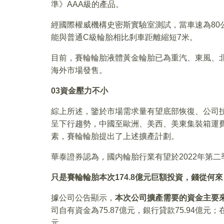
準》AAA級的產品。
經國際權威機構史密斯實驗室測試，當車速為80
能與普通C級輪胎相比刹車距離縮短7米。
目前，賽輪輪胎液體黃金輪胎已為重汽、東風、
海外市場發售。
03
資金壓力不小
綜上所述，鑒於市場需求量有望底部恢復、公司
呈下行趨勢，中國至歐洲、美西、美東集裝箱運費
素，賽輪輪胎提出了上述擴產計劃。
華泰證券認為，國内輪胎行業有望於2022年第
只是賽輪輪胎本次174.8億元巨額投資，錢從何來
據公司公告顯示，
本次公司擴產需要的資金主要
司自有資金為75.87億元，銀行貸款75.94億元
元。