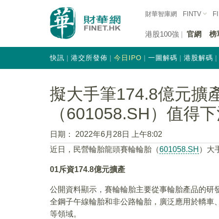
財華智庫網
FINTV
F
港股100強
官網
榜
快訊
港交所發佈
今日IPO
一圖解碼
港股解碼
擬大手筆174.8億元
（601058.SH）值得
日期：
2022年6月28日 上午8:02
近日，民營輪胎龍頭賽輪輪胎（
601058.SH
）大
01
斥資174.8億元擴產
公開資料顯示，賽輪輪胎主要從事輪胎產品的研
全鋼子午線輪胎和非公路輪胎，廣泛應用於轎車
等領域。