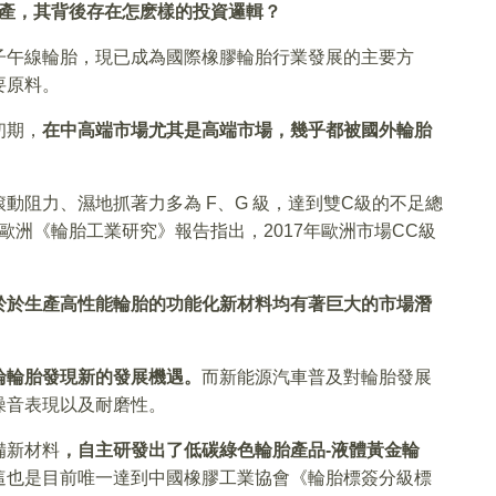
擴產，其背後存在怎麽樣的投資邏輯？
子午線輪胎，現已成為國際橡膠輪胎行業發展的主要方
要原料。
初期，
在中高端市場尤其是高端市場，幾乎都被國外輪胎
動阻力、濕地抓著力多為 F、G 級，達到雙C級的不足總
歐洲《輪胎工業研究》報告指出，2017年歐洲市場CC級
於於生產高性能輪胎的功能化新材料均有著巨大的市場潛
輪輪胎發現新的發展機遇。
而新能源汽車普及對輪胎發展
噪音表現以及耐磨性。
備新材料
，自主研發出了低碳綠色輪胎產品
-
液體黃金輪
這也是目前唯一達到中國橡膠工業協會《輪胎標簽分級標