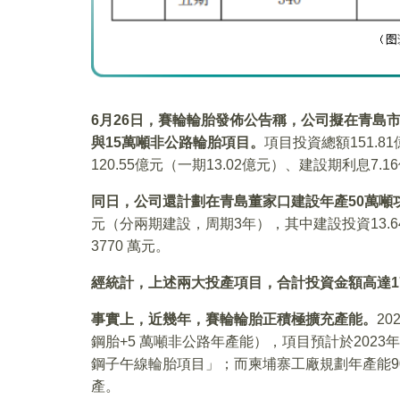
6
月26日，賽輪輪胎發佈公告稱，公司擬在青島市
與15萬噸非公路輪胎項目。
項目投資總額151.
120.55億元（一期13.02億元）、建設期利息7.
同日，公司還計劃在青島董家口建設年產50萬噸
元（分兩期建設，周期3年），其中建設投資13.6
3770 萬元。
經統計，上述兩大投產項目，合計投資金額高達17
事實上，近幾年，賽輪輪胎正積極擴充產能。
2
鋼胎+5 萬噸非公路年產能），項目預計於2023
鋼子午線輪胎項目」；而柬埔寨工廠規劃年產能90
產。