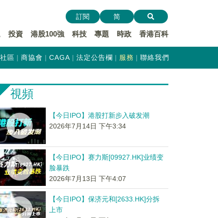
訂閱
简
遞
投資
港股100強
科技
專題
時政
香港百科
社區
商協會
CAGA
法定公告欄
服務
聯絡我們
視頻
【今日IPO】港股打新步入破发潮
2026年7月14日 下午3:34
【今日IPO】赛力斯[09927.HK]业绩变
脸暴跌
2026年7月13日 下午4:07
【今日IPO】保济元和[2633.HK]分拆
上市