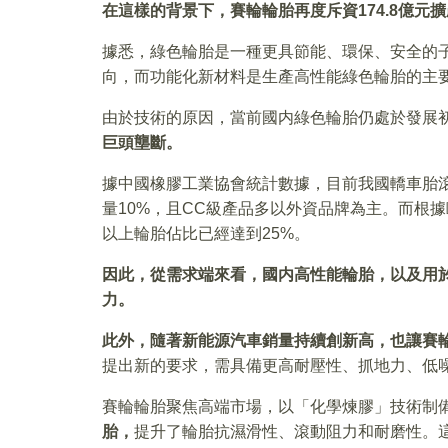
在這樣的背景下，賽輪輪胎再度斥資174.8億元
據悉，綠色輪胎是一種更具節能、環保、安全的
向，而功能化新材料是生產高性能綠色輪胎的主
由於技術的原因，當前國内綠色輪胎仍處於發展
巨頭壟斷。
據中國橡膠工業協會統計數據，目前我國轎車胎滾
量10%，且CC級產品多以外資品牌為主。而根據
以上輪胎佔比已經達到25%。
因此，從需求端來看，國内高性能輪胎，以及用
力。
此外，隨著新能源汽車銷量持續創新高，也讓賽
提出新的要求，需具備更高耐壓性、抓地力、低
賽輪輪胎聚焦高端市場，以「化學煉膠」技術制
胎，
提升了輪胎抗濕滑性、滾動阻力和耐磨性。