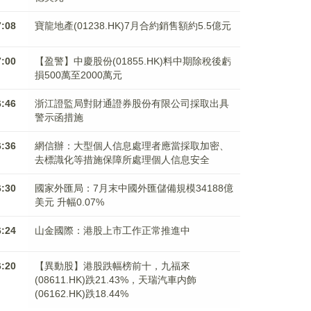
7:08
寶龍地產(01238.HK)7月合約銷售額約5.5億元
7:00
【盈警】中慶股份(01855.HK)料中期除稅後虧
損500萬至2000萬元
6:46
浙江證監局對財通證券股份有限公司採取出具
警示函措施
6:36
網信辦：大型個人信息處理者應當採取加密、
去標識化等措施保障所處理個人信息安全
6:30
國家外匯局：7月末中國外匯儲備規模34188億
美元 升幅0.07%
6:24
山金國際：港股上市工作正常推進中
6:20
【異動股】港股跌幅榜前十，九福來
(08611.HK)跌21.43%，天瑞汽車内飾
(06162.HK)跌18.44%