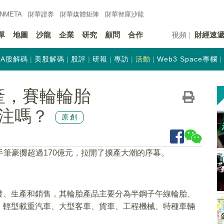
INMETA
財華證券
財華
媒體矩陣
財華
智庫沙龍
單
地圖
沙龍
企業
研究
顧問
合作
視頻
財經速
A股解碼
美股解碼
股評
研報
專訪
活動
Web3 Space專欄
擴產，賽輪輪胎
下注嗎？
原創
手筆豪擲超過170億元，拉開了擴產大潮的序幕。
發、生產和銷售，其輪胎產品主要分為半鋼子午線輪胎、
、輕型載重汽車、大型客車、貨車、工程機械、特種車輛