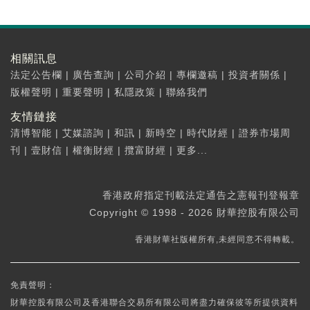
相關訊息
法定公告欄
|
廣告查詢
|
公司介紹
|
專欄邀稿
|
投資者關係
|
版權聲明
|
重要聲明
|
私隱政策
|
聯絡我們
友情鏈接
清博智能
|
艾媒諮詢
|
和訊
|
新時空
|
時代財經
|
證券市場周
刊
|
壹財信
|
權衡財經
|
攬富財經
|
更多...
香港政府指定刊載法定通告之憲報刊登報章
Copyright © 1998 - 2026 財華控股有限公司
香港財華社版權所有,未經同意不得轉載。
免責聲明：
財華控股有限公司及香港聯合交易所有限公司將盡力確保彼等所提供資料