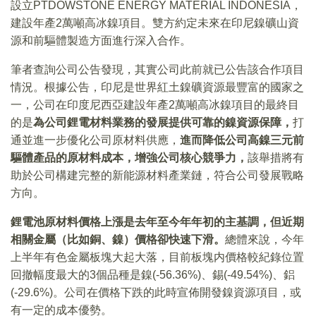
設立PTDOWSTONE ENERGY MATERIAL INDONESIA，
建設年產2萬噸高冰鎳項目。雙方約定未來在印尼鎳礦山資
源和前驅體製造方面進行深入合作。
筆者查詢公司公告發現，其實公司此前就已公告該合作項目
情況。根據公告，印尼是世界紅土鎳礦資源最豐富的國家之
一，公司在印度尼西亞建設年產2萬噸高冰鎳項目的最終目
的是
為公司鋰電材料業務的發展提供可靠的鎳資源保障，
打
通並進一步優化公司原材料供應，
進而降低公司高鎳三元前
驅體產品的原材料成本，增強公司核心競爭力，
該舉措將有
助於公司構建完整的新能源材料產業鏈，符合公司發展戰略
方向。
鋰電池原材料價格上漲是去年至今年年初的主基調，但近期
相關金屬（比如銅、鎳）價格卻快速下滑。
總體來說，今年
上半年有色金屬板塊大起大落，目前板塊内價格較紀錄位置
回撤幅度最大的3個品種是鎳(-56.36%)、錫(-49.54%)、鋁
(-29.6%)。公司在價格下跌的此時宣佈開發鎳資源項目，或
有一定的成本優勢。