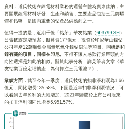
資料：道氏技術在鋰電材料業務的運營主體為廣東佳納，主
要開展鋰電材料研發、生產和銷售，主要產品包括三元前驅
體和钴鹽，是國内重要的钴產品供應商之一。
值得一提的是，近期千億「钴茅」華友钴業（
603799.SH
）
公告披露定增預案，擬募資177億元，投資於印尼華山鎳钴
公司年產12萬噸鎳金屬量氫氧化鎳钴濕法等項目。
同樣是和
鎳有關的項目，同樣在印尼。
不得不讓人感歎行業巨頭的方
向性選擇是如此的相似。關於此事分析，詳見筆者文章《華
友钴業百億定增擴產，為何押注三元電池？》。
業績方面，
截至今年一季度，道氏技術的扣非淨利潤為1.66
億元，同比增長135.58%。下圖是近年扣非淨利潤情況，可
以看到去年盈利的大幅增加。2021年歸屬於上市公司股東
的扣非淨利潤同比增長6,951.57%。