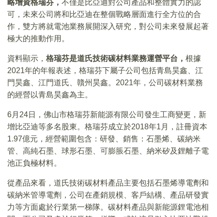
略增資格瑞芬，
不僅是比亞迪對公司產品和整體實力的認
可，未來公司將和比亞迪在整個戰略層面進行全方位的合
作，雙方將就電池業務展開深入研究，對公司未來發展起著
極大的推動作用。
資料顯示，
格瑞芬是道氏技術碳材料業務運營平台，
根據
2021年的年報表述，格瑞芬下屬子公司包括青島昊鑫、江
門昊鑫、江門道氏、贛州昊鑫。2021年，公司碳材料業務
的經營以青島昊鑫為主。
6月24日，佛山市格瑞芬新能源有限公司發生工商變更，新
增比亞迪等多名股東。格瑞芬成立於2018年1月，註冊資本
1.97億元，經營範圍包含：研發、銷售：石墨烯、碳納米
管、高純石墨、球形石墨、可膨脹石墨、納米矽及鋰離子電
池正負極材料。
從產品來看，道氏技術碳材料產品主要包括石墨烯導電劑和
碳納米管導電劑，公司在產銷規模、客戶結構、產品研發實
力等方面處於行業第一梯隊。碳材料產品與新能源鋰電池相