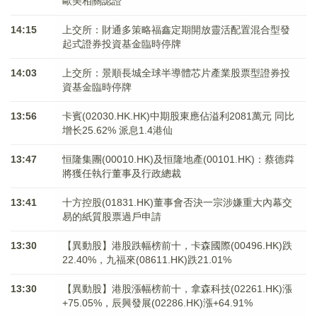
歐美相關認證
14:15
上交所：財通多策略福鑫定期開放靈活配置混合型發
起式證券投資基金臨時停牌
14:03
上交所：景順長城全球半導體芯片產業股票型證券投
資基金臨時停牌
13:56
卡賓(02030.HK.HK)中期股東應佔溢利2081萬元 同比
增长25.62% 派息1.4港仙
13:47
恒隆集團(00010.HK)及恒隆地產(00101.HK)：蔡德粦
將獲任執行董事及行政總裁
13:41
十方控股(01831.HK)董事會否決一宗涉嫌重大內幕交
易的紙質股票過戶申請
13:30
【異動股】港股跌幅榜前十，卡森國際(00496.HK)跌
22.40%，九福來(08611.HK)跌21.01%
13:30
【異動股】港股漲幅榜前十，拿森科技(02261.HK)漲
+75.05%，辰興發展(02286.HK)漲+64.91%