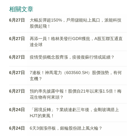
相關文章
6月27日
大幅反彈超150%，戶用儲能站上風口，派能科技
股價起飛！
6月27日
再添一員！格林美發行GDR獲批，A股互聯互通直
達全球
6月27日
疫情受損概念股齊漲，疫後復蘇行情或延續？
6月27日
7連板！神馬電力（603560.SH）股價強勢，有何
玄機？
6月27日
預約率先披露中報！股價自21年以來漲1.5倍！梅
花生物有何來頭？
6月24日
「困境反轉」？業績連虧三年後，金剛玻璃搭上
HJT的東風！
6月24日
6天3個漲停板，銀輪股份踏上風火輪？