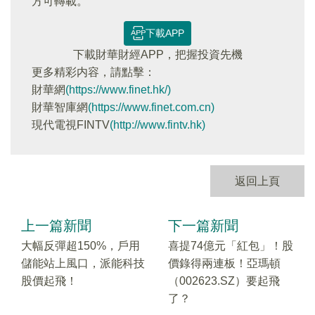
方可轉載。
下載APP
下載財華財經APP，把握投資先機
更多精彩内容，請點擊：
財華網
(https://www.finet.hk/)
財華智庫網
(https://www.finet.com.cn)
現代電視FINTV
(http://www.fintv.hk)
返回上頁
上一篇新聞
下一篇新聞
大幅反彈超150%，戶用
喜提74億元「紅包」！股
儲能站上風口，派能科技
價錄得兩連板！亞瑪頓
股價起飛！
（002623.SZ）要起飛
了？