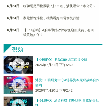
6月24日
物聯網應用發展駛入快車道，涉及哪些上市公司？
6月24日
家電板塊爆發，機構看好白電修復行情
6月24日
【IPO前哨】A股半導體矽片板塊迎新成員，有研
矽質地如何？
視頻
【今日IPO】奥动新能源二闯港交所
2026年7月21日 下午5:50
港股100强研究中心&链界资本完成战略合作
签约
2026年7月20日 下午2:42
【今日IPO】滴普科技[1384.HK]营收翻倍反
跌