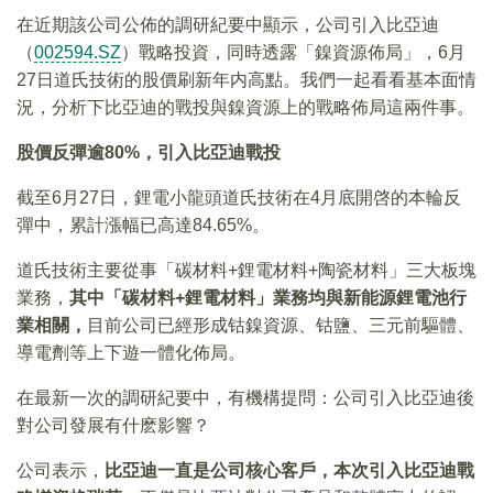
在近期該公司公佈的調研紀要中顯示，公司引入比亞迪
（
002594.SZ
）戰略投資，同時透露「鎳資源佈局」，6月
27日道氏技術的股價刷新年内高點。我們一起看看基本面情
況，分析下比亞迪的戰投與鎳資源上的戰略佈局這兩件事。
股價反彈逾80%，引入比亞迪戰投
截至6月27日，鋰電小龍頭道氏技術在4月底開啓的本輪反
彈中，累計漲幅已高達84.65%。
道氏技術主要從事「碳材料+鋰電材料+陶瓷材料」三大板塊
業務，
其中「碳材料+鋰電材料」業務均與新能源鋰電池行
業相關，
目前公司已經形成钴鎳資源、钴鹽、三元前驅體、
導電劑等上下遊一體化佈局。
在最新一次的調研紀要中，有機構提問：公司引入比亞迪後
對公司發展有什麽影響？
公司表示，
比亞迪一直是公司核心客戶，本次引入比亞迪戰