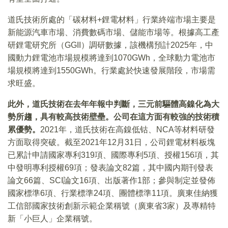
道氏技術所處的「碳材料+鋰電材料」行業終端市場主要是
新能源汽車市場、消費數碼市場、儲能市場等。根據高工產
研鋰電研究所（GGII）調研數據，該機構預計2025年，中
國動力鋰電池市場規模將達到1070GWh，全球動力電池市
場規模將達到1550GWh。行業處於快速發展階段，市場需
求旺盛。
此外，道氏技術在去年年報中判斷，三元前驅體高鎳化為大
勢所趨，具有較高技術壁壘。公司在這方面有較強的技術積
累優勢。
2021年，道氏技術在高鎳低钴、NCA等材料研發
方面取得突破。截至2021年12月31日，公司鋰電材料板塊
已累計申請國家專利319項、國際專利5項、授權156項，其
中發明專利授權69項；發表論文82篇，其中國内期刊發表
論文66篇、SCI論文16項、出版著作1部；參與制定並發佈
國家標準6項、行業標準24項、團體標準11項。廣東佳納獲
工信部國家技術創新示範企業稱號（廣東省3家）及專精特
新「小巨人」企業稱號。