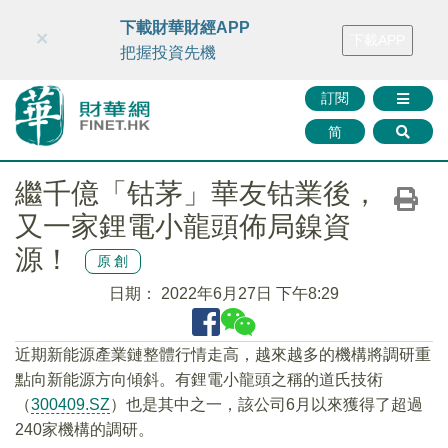
財華智庫網
FINTV
FINMETA
財華證券
媒體矩陣
下載財華財經APP
×
下載APP
智庫沙龍
聯絡我們
把握投資先機
訂閱
简
繼千億「钴茅」華友钴業後，
又一家鋰電小龍頭佈局鎳資
源！
原創
日期：
2022年6月27日 下午8:29
近期新能源產業鏈整體行情走高，越來越多的機構將調研重
點向新能源方向傾斜。有鋰電小龍頭之稱的道氏技術
（
300409.SZ
）也是其中之一，該公司6月以來獲得了超過
240家機構的調研。