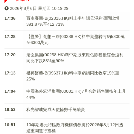
2026年8月6日 星期四 10:19:29
17:36
百奧賽圖-B(02315.HK)料上半年歸母淨利潤同比增
391.87%至412.71%
17:28
【盈警】創想三維(03388.HK)料中期盈转亏約5300萬
至6300萬元
17:20
湯臣集團(00258.HK)料中期股東應佔除稅後綜合溢利
同比下跌85%至90%
17:13
禮邦醫藥-B(09637.HK)料中期虧損同比收窄15%至
25%
17:04
中國海外宏洋集團(00081.HK)7月合約銷售額按年上升
44%
16:53
和光智成完成天使輪數千萬融資
16:51
10年期港元特區政府機構債券將於2026年8月12日透
過重開進行投標