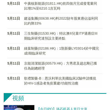
5月11日
中廣核新能源(01811.HK)前四個月完成發電量同
比增1%至6210.1吉瓦時
5月11日
建溢集團(00638.HK)料2022財年股東應佔溢利同
比約降33%
5月11日
三生制藥(01530.HK)：特比澳®兒童ITP適應症III
期臨床研究達預設主要終點
5月11日
綠葉制藥(02186.HK)：1類新藥LY03014於中國完
成I期臨床研究
5月11日
京能清潔能源(00579.HK)：方秀君及趙志剛已獲
任為副總經理
5月11日
歌禮製藥-B：恩沃利單抗美國臨床試驗申請獲批
於HIV-1感染者免疫重建/功能性治癒
視頻
【今日IPO】珞石机器人首日大涨