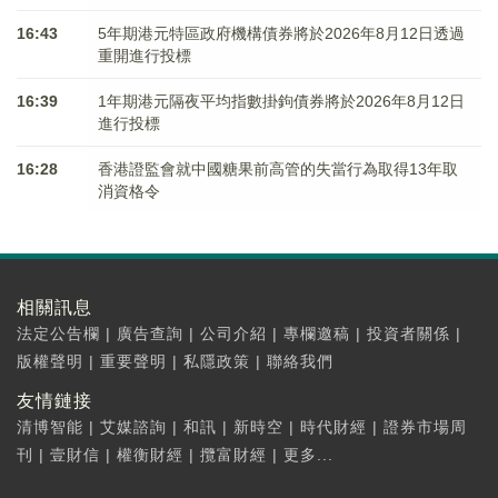
16:43
5年期港元特區政府機構債券將於2026年8月12日透過
重開進行投標
16:39
1年期港元隔夜平均指數掛鉤債券將於2026年8月12日
進行投標
16:28
香港證監會就中國糖果前高管的失當行為取得13年取
消資格令
相關訊息
法定公告欄
|
廣告查詢
|
公司介紹
|
專欄邀稿
|
投資者關係
|
版權聲明
|
重要聲明
|
私隱政策
|
聯絡我們
友情鏈接
清博智能
|
艾媒諮詢
|
和訊
|
新時空
|
時代財經
|
證券市場周
刊
|
壹財信
|
權衡財經
|
攬富財經
|
更多...