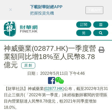
財華智庫網
FINTV
FINMETA
財華證券
媒體矩陣
下載財華財經APP
×
下載APP
智庫沙龍
聯絡我們
把握投資先機
訂閱
简
神威藥業(02877.HK)一季度營
業額同比增18%至人民幣8.78
億元
原創
日期：
2022年5月11日 下午4:46
【財華社訊】神威藥業(
02877.HK
)公布，截至2022年3月31
日止三個月(「2022年第一季度」)未經核數師審閱的管理賬
目內營業額達人民幣8.78億元，較2021年同季度增加
18.0%。