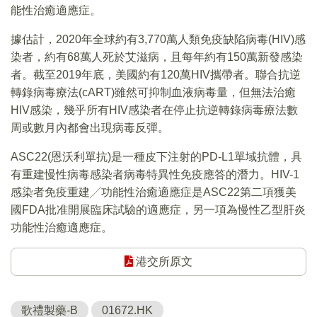
能性治癒適應症。
據估計，2020年全球約有3,770萬人類免疫缺陷病毒(HIV)感
染者，約有68萬人死於艾滋病，且每年約有150萬新發感染
者。截至2019年底，美國約有120萬HIV攜帶者。聯合抗逆
轉錄病毒療法(cART)雖然可抑制血液病毒量，但無法治癒
HIV感染，幾乎所有HIV感染者在停止抗逆轉錄病毒療法數
周或數月內都會出現病毒反彈。
ASC22(恩沃利單抗)是一種皮下注射的PD-L1單域抗體，具
有重建慢性病毒感染者病毒特異性免疫應答的潛力。HIV-1
感染者免疫重建╱功能性治癒適應症是ASC22第二項獲美
國FDA批准開展臨床試驗的適應症，另一項為慢性乙型肝炎
功能性治癒適應症。
港交所原文
歌禮製藥-B
01672.HK