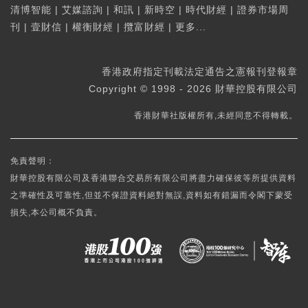
清博智能
|
艾媒諮詢
|
和訊
|
新時空
|
時代財經
|
證券市場周
刊
|
壹財信
|
權衡財經
|
攬富財經
|
更多...
香港政府指定刊載法定通告之憲報刊登報章
Copyright © 1998 - 2026 財華控股有限公司
香港財華社版權所有,未經同意不得轉載。
免責聲明：
財華控股有限公司及香港聯合交易所有限公司將盡力確保彼等所提供資料
之準確性及可靠性,但並不保證資料絕對無誤,資料如有錯漏而令閣下蒙受
損失,本公司概不負責。