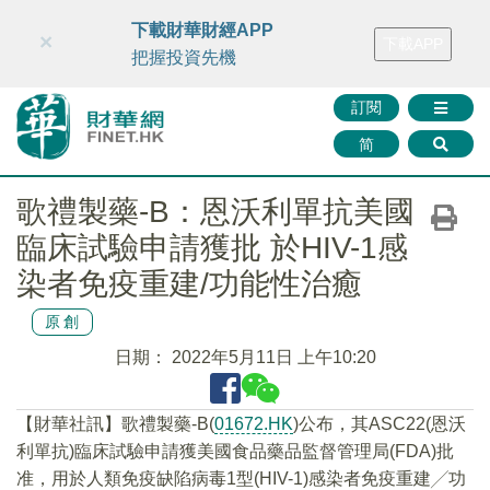
財華智庫網
FINTV
FINMETA
財華證券
媒體矩陣
下載財華財經APP
×
下載APP
智庫沙龍
聯絡我們
把握投資先機
訂閱
简
歌禮製藥-B：恩沃利單抗美國
臨床試驗申請獲批 於HIV-1感
染者免疫重建/功能性治癒
原創
日期：
2022年5月11日 上午10:20
【財華社訊】歌禮製藥-B(
01672.HK
)公布，其ASC22(恩沃
利單抗)臨床試驗申請獲美國食品藥品監督管理局(FDA)批
准，用於人類免疫缺陷病毒1型(HIV-1)感染者免疫重建╱功