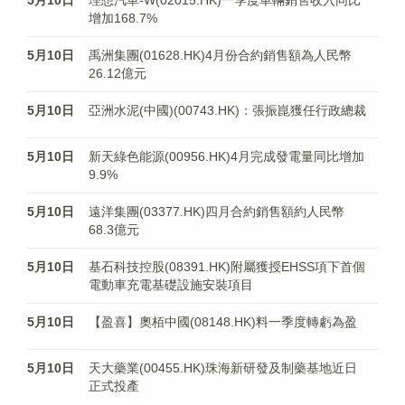
5月10日
理想汽車-W(02015.HK)一季度車輛銷售收入同比
增加168.7%
5月10日
禹洲集團(01628.HK)4月份合約銷售額為人民幣
26.12億元
5月10日
亞洲水泥(中國)(00743.HK)：張振崑獲任行政總裁
5月10日
新天綠色能源(00956.HK)4月完成發電量同比增加
9.9%
5月10日
遠洋集團(03377.HK)四月合約銷售額約人民幣
68.3億元
5月10日
基石科技控股(08391.HK)附屬獲授EHSS項下首個
電動車充電基礎設施安裝項目
5月10日
【盈喜】奧栢中國(08148.HK)料一季度轉虧為盈
5月10日
天大藥業(00455.HK)珠海新研發及制藥基地近日
正式投產