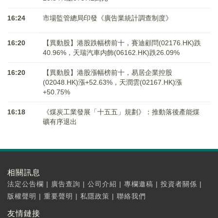
16:24
市場監管總局印發《廣告業統計調查制度》
16:20
【異動股】港股跌幅榜前十，賽迪顧問(02176.HK)跌
40.96%，天瑞汽車内飾(06162.HK)跌26.09%
16:20
【異動股】港股漲幅榜前十，易居企業控股
(02048.HK)漲+52.63%，天潤雲(02167.HK)漲
+50.75%
16:18
《煤炭工業發展「十五五」規劃》：推動落後產能煤
礦有序退出
相關訊息
法定公告欄
|
廣告查詢
|
公司介紹
|
專欄邀稿
|
投資者關係
|
版權聲明
|
重要聲明
|
私隱政策
|
聯絡我們
友情鏈接