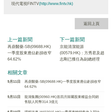
現代電視FINTV
(http://www.fintv.hk)
返回上頁
上一篇新聞
下一篇新聞
再鼎醫藥-SB(09688.HK)
京能清潔能源
一季度股東應佔虧損收窄
(00579.HK)：方秀君及趙
64.62%
志剛已獲任為副總經理
相關文章
5月11日
再鼎醫藥-SB(09688.HK)一季度股東應佔虧損收窄
64.62%
5月11日
龍湖集團(00960.HK)首四月歸屬股東權益合同銷
售額人民幣314.3億元