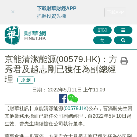
財華智庫網
FINTV
FINMETA
財華證券
媒體矩陣
下載財華財經APP
×
下載APP
智庫沙龍
聯絡我們
把握投資先機
訂閱
简
京能清潔能源(00579.HK)：方
秀君及趙志剛已獲任為副總經
理
原創
日期：
2022年5月11日 上午11:09
【財華社訊】京能清潔能源(
00579.HK
)公布，曹滿勝先生因
其他業務承擔而已辭任公司副總經理，自2022年5月10日起
生效。曹先生繼續擔任公司執行董事。
董事會進一步宣佈，方秀君女士及趙志剛已獲委任為公司副