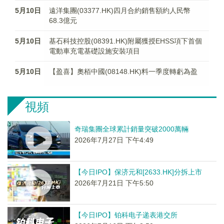
5月10日
遠洋集團(03377.HK)四月合約銷售額約人民幣
68.3億元
5月10日
基石科技控股(08391.HK)附屬獲授EHSS項下首個
電動車充電基礎設施安裝項目
5月10日
【盈喜】奧栢中國(08148.HK)料一季度轉虧為盈
視頻
奇瑞集團全球累計銷量突破2000萬輛
2026年7月27日 下午4:49
【今日IPO】保济元和[2633.HK]分拆上市
2026年7月21日 下午5:50
【今日IPO】铂科电子递表港交所