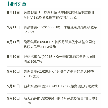
相關文章
5月11日
歌禮製藥-B：恩沃利單抗美國臨床試驗申請獲批
於HIV-1感染者免疫重建/功能性治癒
5月11日
再鼎醫藥-SB(09688.HK)一季度股東應佔虧損收窄
64.62%
5月11日
龍湖集團(00960.HK)首四月歸屬股東權益合同銷
售額人民幣314.3億元
5月10日
理想汽車-W(02015.HK)一季度車輛銷售收入同比
增加168.7%
5月10日
禹洲集團(01628.HK)4月份合約銷售額為人民幣
26.12億元
5月10日
亞洲水泥(中國)(00743.HK)：張振崑獲任行政總裁
5月10日
新天綠色能源(00956.HK)4月完成發電量同比增加
9.9%