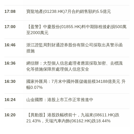
17:08
寶龍地產(01238.HK)7月合約銷售額約5.5億元
17:00
【盈警】中慶股份(01855.HK)料中期除稅後虧損500萬
至2000萬元
16:46
浙江證監局對財通證券股份有限公司採取出具警示函
措施
16:36
網信辦：大型個人信息處理者應當採取加密、去標識
化等措施保障所處理個人信息安全
16:30
國家外匯局：7月末中國外匯儲備規模34188億美元 升
幅0.07%
16:24
山金國際：港股上市工作正常推進中
16:20
【異動股】港股跌幅榜前十，九福來(08611.HK)跌
21.43%，天瑞汽車内飾(06162.HK)跌18.44%