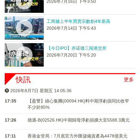
2026年7月16日 下午3:50
工商舖上半年買賣宗數創4年新高
2026年7月14日 下午5:43
【今日IPO】亦诺微三闯港交所
2026年7月20日 下午5:20
快訊
更多
2026年8月7日 星期五 14:05:36
17:35
【盈警】綠心集團(00094.HK)料中期淨虧損同比收窄
不少於85%
17:26
德適-B(02526.HK)中期歸母淨虧損擴大至5588.3萬元
17:11
香港金管局：7月底官方外匯儲備資產為4478億美元