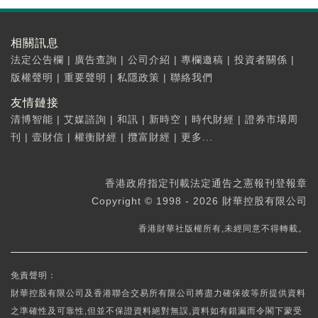
相關訊息
法定公告欄
|
廣告查詢
|
公司介紹
|
專欄邀稿
|
投資者關係
|
版權聲明
|
重要聲明
|
私隱政策
|
聯絡我們
友情鏈接
清博智能
|
艾媒諮詢
|
和訊
|
新時空
|
時代財經
|
證券市場周
刊
|
壹財信
|
權衡財經
|
攬富財經
|
更多...
香港政府指定刊載法定通告之憲報刊登報章
Copyright © 1998 - 2026 財華控股有限公司
香港財華社版權所有,未經同意不得轉載。
免責聲明：
財華控股有限公司及香港聯合交易所有限公司將盡力確保彼等所提供資料
之準確性及可靠性,但並不保證資料絕對無誤,資料如有錯漏而令閣下蒙受