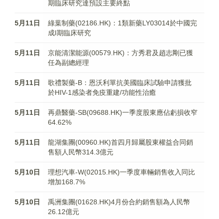
期臨床研究達預設主要終點
5月11日
綠葉制藥(02186.HK)：1類新藥LY03014於中國完
成I期臨床研究
5月11日
京能清潔能源(00579.HK)：方秀君及趙志剛已獲
任為副總經理
5月11日
歌禮製藥-B：恩沃利單抗美國臨床試驗申請獲批
於HIV-1感染者免疫重建/功能性治癒
5月11日
再鼎醫藥-SB(09688.HK)一季度股東應佔虧損收窄
64.62%
5月11日
龍湖集團(00960.HK)首四月歸屬股東權益合同銷
售額人民幣314.3億元
5月10日
理想汽車-W(02015.HK)一季度車輛銷售收入同比
增加168.7%
5月10日
禹洲集團(01628.HK)4月份合約銷售額為人民幣
26.12億元