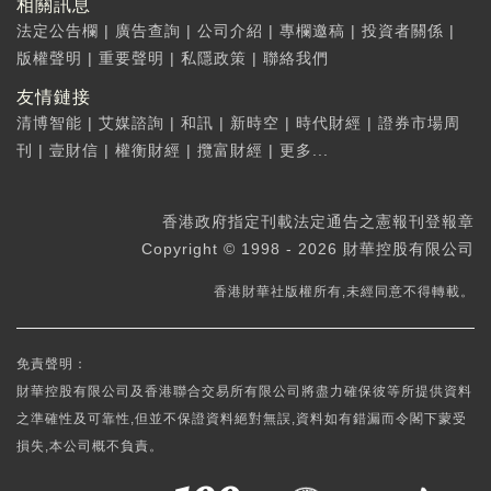
相關訊息
法定公告欄
|
廣告查詢
|
公司介紹
|
專欄邀稿
|
投資者關係
|
版權聲明
|
重要聲明
|
私隱政策
|
聯絡我們
友情鏈接
清博智能
|
艾媒諮詢
|
和訊
|
新時空
|
時代財經
|
證券市場周
刊
|
壹財信
|
權衡財經
|
攬富財經
|
更多...
香港政府指定刊載法定通告之憲報刊登報章
Copyright © 1998 - 2026 財華控股有限公司
香港財華社版權所有,未經同意不得轉載。
免責聲明：
財華控股有限公司及香港聯合交易所有限公司將盡力確保彼等所提供資料
之準確性及可靠性,但並不保證資料絕對無誤,資料如有錯漏而令閣下蒙受
損失,本公司概不負責。