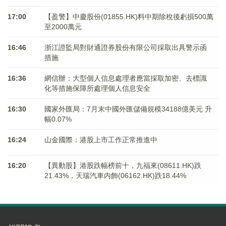
17:00
【盈警】中慶股份(01855.HK)料中期除稅後虧損500萬
至2000萬元
16:46
浙江證監局對財通證券股份有限公司採取出具警示函
措施
16:36
網信辦：大型個人信息處理者應當採取加密、去標識
化等措施保障所處理個人信息安全
16:30
國家外匯局：7月末中國外匯儲備規模34188億美元 升
幅0.07%
16:24
山金國際：港股上市工作正常推進中
16:20
【異動股】港股跌幅榜前十，九福來(08611.HK)跌
21.43%，天瑞汽車内飾(06162.HK)跌18.44%