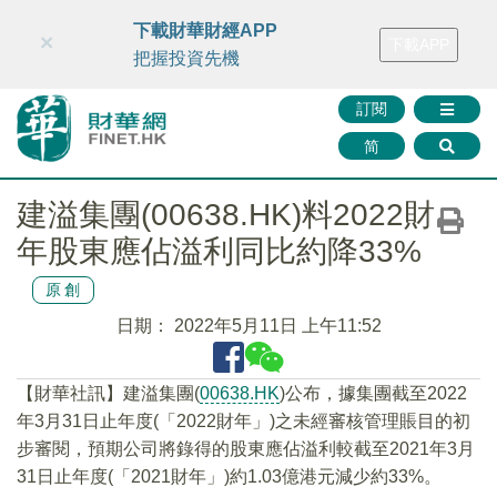
財華智庫網
FINTV
FINMETA
財華證券
媒體矩陣
下載財華財經APP
×
下載APP
智庫沙龍
聯絡我們
把握投資先機
訂閱
简
建溢集團(00638.HK)料2022財
年股東應佔溢利同比約降33%
原創
日期：
2022年5月11日 上午11:52
【財華社訊】建溢集團(
00638.HK
)公布，據集團截至2022
年3月31日止年度(「2022財年」)之未經審核管理賬目的初
步審閱，預期公司將錄得的股東應佔溢利較截至2021年3月
31日止年度(「2021財年」)約1.03億港元減少約33%。