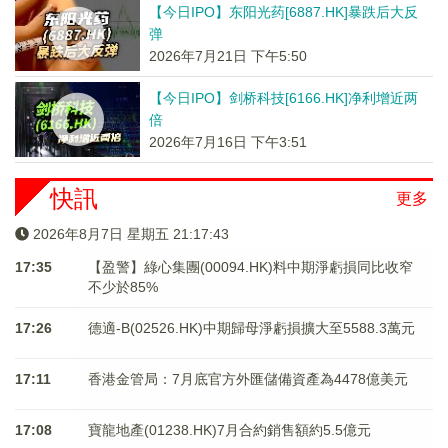
【今日IPO】东阳光药[6887.HK]暴跌后大反
弹
2026年7月21日 下午5:50
【今日IPO】剑桥科技[6166.HK]净利增近两
倍
2026年7月16日 下午3:51
快訊
更多
2026年8月7日 星期五 21:17:44
17:35
【盈警】綠心集團(00094.HK)料中期淨虧損同比收窄
不少於85%
17:26
德適-B(02526.HK)中期歸母淨虧損擴大至5588.3萬元
17:11
香港金管局：7月底官方外匯儲備資產為4478億美元
17:08
寶龍地產(01238.HK)7月合約銷售額約5.5億元