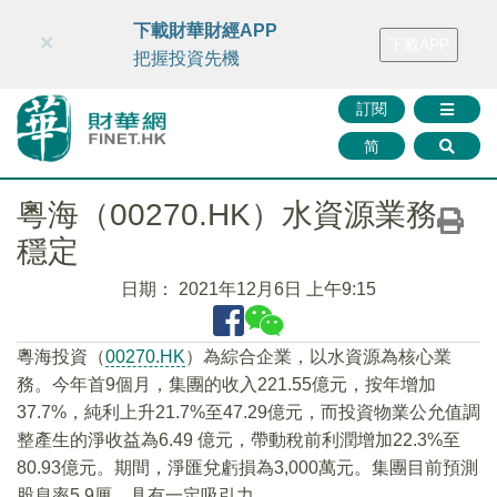
財華智庫網
FINTV
FINMETA
財華證券
媒體矩陣
下載財華財經APP
×
下載APP
智庫沙龍
聯絡我們
把握投資先機
訂閱
简
粵海（00270.HK）水資源業務
穩定
日期：
2021年12月6日 上午9:15
粵海投資（
00270.HK
）為綜合企業，以水資源為核心業
務。今年首9個月，集團的收入221.55億元，按年增加
37.7%，純利上升21.7%至47.29億元，而投資物業公允值調
整產生的淨收益為6.49 億元，帶動稅前利潤增加22.3%至
80.93億元。期間，淨匯兌虧損為3,000萬元。集團目前預測
股息率5.9厘，具有一定吸引力。