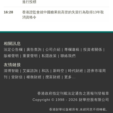
進行投標
16:28
香港證監會就中國糖果前高管的失當行為取得13年取
消資格令
相關訊息
法定公告欄
|
廣告查詢
|
公司介紹
|
專欄邀稿
|
投資者關係
|
版權聲明
|
重要聲明
|
私隱政策
|
聯絡我們
友情鏈接
清博智能
|
艾媒諮詢
|
和訊
|
新時空
|
時代財經
|
證券市場周
刊
|
壹財信
|
權衡財經
|
攬富財經
|
更多...
香港政府指定刊載法定通告之憲報刊登報章
Copyright © 1998 - 2026 財華控股有限公司
香港財華社版權所有,未經同意不得轉載。