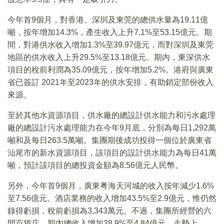
今年首9個月，對香港、深圳及東莞的總供水量為19.11億
噸，按年增加14.3%，產生收入上升7.1%至53.15億元。期
間，對港供水收入增加1.3%至39.97億元，而對深圳及東莞
地區的供水收入上升29.5%至13.18億元。期內，東深供水
項目的稅前利潤為35.09億元，按年增加5.2%。港府與廣東
省已簽訂 2021年至2023年的供水安排，有助銷定部份收入
來源。
至於其他水資源項目，供水廠的總設計供水能力和污水處理
廠的總設計污水處理能力在今年9月底，分別為每日1,292萬
噸和及每日263.5萬噸。集團期後成功投得一個位於廣東省
汕尾市的新水資源項目，該項目的設計供水能力為每日41萬
噸，預計該項目的總投資金額為8.56億元人民幣。
另外，今年首9個月，廣東粤海天河城的收入按年減少1.6%
至7.56億元。酒店業務的收入增加43.5%至2.9億元，惟仍然
錄得虧損，稅前虧損為3,343萬元。不過，集團所經營的六
間百貨店，期內總收入增加28.9%至4.84億元。走勢上，