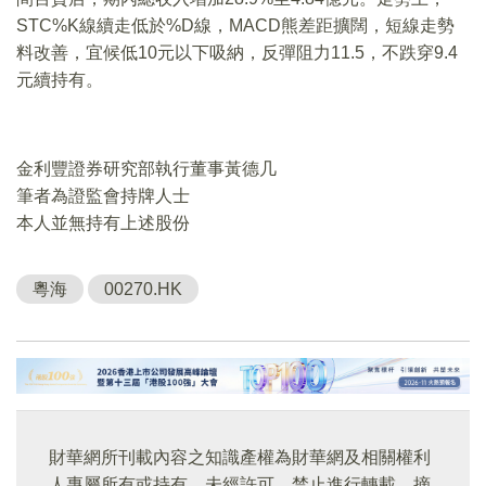
STC%K線續走低於%D線，MACD熊差距擴闊，短線走勢
料改善，宜候低10元以下吸納，反彈阻力11.5，不跌穿9.4
元續持有。
金利豐證券研究部執行董事黃德几
筆者為證監會持牌人士
本人並無持有上述股份
粵海
00270.HK
財華網所刊載內容之知識產權為財華網及相關權利
人專屬所有或持有。未經許可，禁止進行轉載、摘