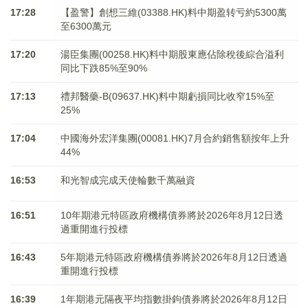
17:28
【盈警】創想三維(03388.HK)料中期盈转亏約5300萬
至6300萬元
17:20
湯臣集團(00258.HK)料中期股東應佔除稅後綜合溢利
同比下跌85%至90%
17:13
禮邦醫藥-B(09637.HK)料中期虧損同比收窄15%至
25%
17:04
中國海外宏洋集團(00081.HK)7月合約銷售額按年上升
44%
16:53
和光智成完成天使輪數千萬融資
16:51
10年期港元特區政府機構債券將於2026年8月12日透
過重開進行投標
16:43
5年期港元特區政府機構債券將於2026年8月12日透過
重開進行投標
16:39
1年期港元隔夜平均指數掛鉤債券將於2026年8月12日