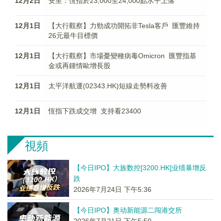
12月2日
安里：恆指於23,000至24,000點水平上落
12月1日
【大行觀察】力勁成功開拓非Tesla客戶 匯豐維持
26元最牛目標價
12月1日
【大行觀察】市場憂變種病毒Omicron 匯豐指基
金或再鍾情歐增長股
12月1日
太平洋航運(02343.HK)短線走勢料改善
12月1日
恆指下跌成交增 支持看23400
視頻
【今日IPO】大族数控[3200.HK]业绩暴增反
跌
2026年7月24日 下午5:36
【今日IPO】奥动新能源二闯港交所