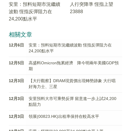
安里：預料短期市況繼續
人行突降準 恆指上望
波動 恆指反彈阻力在
23888
24,200點水平
相關文章
12月6日
安里：預料短期市況繼續波動 恆指反彈阻力在
24,200點水平
12月5日
高盛料Omicron拖累經濟 降今明兩年美國GDP預
期
12月3日
【大行觀察】DRAM現貨價出現轉勢跡象 大行唱
好海力士、三星
12月3日
安里預料大市可乘勢反彈 留意進一步上試24,200
點阻力
12月3日
領展(00823.HK)出租率保持在較高水平