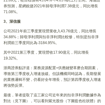
21.89元，較目標價有45.04%~74.05%的上行空間。海通證
券預測，星網銳捷2021年歸母淨利潤7.38億元，同比增長
71.08%。
3
、深信服
公司2021年前三季度實現營業收入43.76億元，同比增長
34.88%；歸母淨利潤與扣非淨利潤比較慘，特别是扣非淨
利潤前三季度同比為-3184.95%。
其中2021第三季度，實現營收17.90億元，同比增長
19.32%。
浙商證券點評道：業務資源配置+供應鏈變革磨合期因素，
導致第三季度收入增速放緩。但該機構同時認為，長期發展
的業務邏輯不變，仍看好全年增長，預計第四季度收入增速
將強勢反彈。
最後，筆者提取了這三家公司近年來的扣非淨利潤數據作為
對比（見下圖），可以看到紫光股份（下圖藍色柱狀體）的