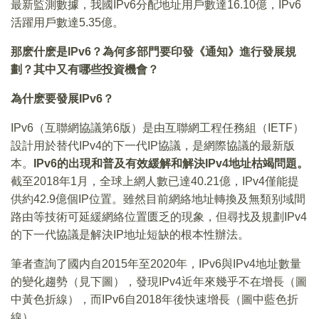
最新監測數據，我國IPv6分配地址用戶數達16.10億，IPv6
活躍用戶數達5.35億。
那麽什麽是IPv6？為何多部門要印發《通知》進行發展規
劃？其中又有哪些投資機會？
為什麽要發展IPv6？
IPv6（互聯網協議第6版）是由互聯網工程任務組（IETF）
設計用於替代IPv4的下一代IP協議，是網際協議的最新版
本。
IPv6的出現和普及有效緩解和解決IPv4地址枯竭問題。
截至2018年1月，全球上網人數已達40.21億，IPv4僅能提
供約42.9億個IP位置。雖然目前網絡地址轉換及無類别域間
路由等技術可延緩網絡位置匮乏的現象，但尋找及規劃IPv4
的下一代協議是解決IP地址短缺的根本性辦法。
筆者查詢了國内自2015年至2020年，IPv6與IPv4地址數量
的變化趨勢（見下圖），發現IPv4近年來幾乎不在增長（圖
中黃色折線），而IPv6自2018年後快速增長（圖中藍色折
線）。