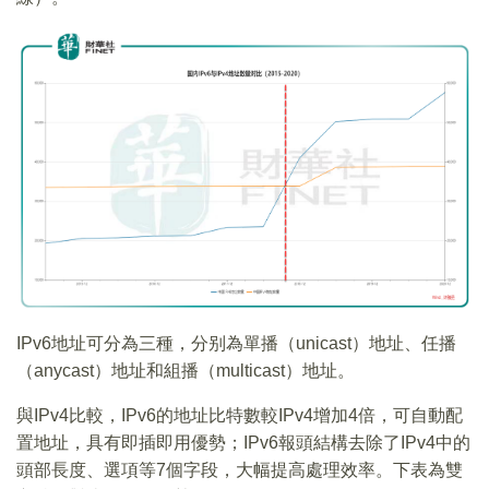
IPv6地址可分為三種，分别為單播（unicast）地址、任播
（anycast）地址和組播（multicast）地址。
與IPv4比較，IPv6的地址比特數較IPv4增加4倍，可自動配
置地址，具有即插即用優勢；IPv6報頭結構去除了IPv4中的
頭部長度、選項等7個字段，大幅提高處理效率。下表為雙