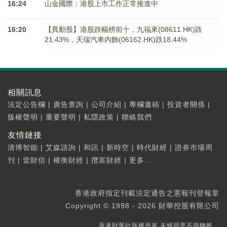
16:24
山金國際：港股上市工作正常推進中
16:20
【異動股】港股跌幅榜前十，九福來(08611.HK)跌
21.43%，天瑞汽車内飾(06162.HK)跌18.44%
相關訊息
法定公告欄
|
廣告查詢
|
公司介紹
|
專欄邀稿
|
投資者關係
|
版權聲明
|
重要聲明
|
私隱政策
|
聯絡我們
友情鏈接
清博智能
|
艾媒諮詢
|
和訊
|
新時空
|
時代財經
|
證券市場周
刊
|
壹財信
|
權衡財經
|
攬富財經
|
更多...
香港政府指定刊載法定通告之憲報刊登報章
Copyright © 1998 - 2026 財華控股有限公司
香港財華社版權所有,未經同意不得轉載。