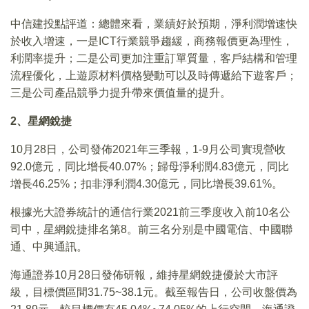
中信建投點評道：總體來看，業績好於預期，淨利潤增速快
於收入增速，一是ICT行業競爭趨緩，商務報價更為理性，
利潤率提升；二是公司更加注重訂單質量，客戶結構和管理
流程優化，上遊原材料價格變動可以及時傳遞給下遊客戶；
三是公司產品競爭力提升帶來價值量的提升。
2
、星網銳捷
10月28日，公司發佈2021年三季報，1-9月公司實現營收
92.0億元，同比增長40.07%；歸母淨利潤4.83億元，同比
增長46.25%；扣非淨利潤4.30億元，同比增長39.61%。
根據光大證券統計的通信行業2021前三季度收入前10名公
司中，星網銳捷排名第8。前三名分别是中國電信、中國聯
通、中興通訊。
海通證券10月28日發佈研報，維持星網銳捷優於大市評
級，目標價區間31.75~38.1元。截至報告日，公司收盤價為