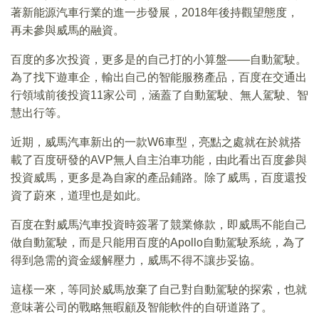
著新能源汽車行業的進一步發展，2018年後持觀望態度，
再未參與威馬的融資。
百度的多次投資，更多是的自己打的小算盤——自動駕駛。
為了找下遊車企，輸出自己的智能服務產品，百度在交通出
行領域前後投資11家公司，涵蓋了自動駕駛、無人駕駛、智
慧出行等。
近期，威馬汽車新出的一款W6車型，亮點之處就在於就搭
載了百度研發的AVP無人自主泊車功能，由此看出百度參與
投資威馬，更多是為自家的產品鋪路。除了威馬，百度還投
資了蔚來，道理也是如此。
百度在對威馬汽車投資時簽署了競業條款，即威馬不能自己
做自動駕駛，而是只能用百度的Apollo自動駕駛系統，為了
得到急需的資金緩解壓力，威馬不得不讓步妥協。
這樣一來，等同於威馬放棄了自己對自動駕駛的探索，也就
意味著公司的戰略無暇顧及智能軟件的自研道路了。