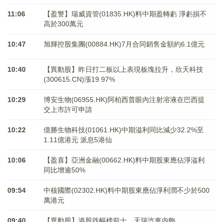
11:06
【盈警】瑞威資管(01835.HK)料中期盈轉虧 淨虧損不
高於300萬元
10:47
旭輝控股集團(00884.HK)7月合同銷售金額約6.1億元
10:40
【異動股】昨日打二板以上表現板塊拉升，欣天科技
(300615.CN)漲19.97%
10:29
博安生物(06955.HK)阿柏西普眼內注射溶液在巴西提
交上市許可申請
10:22
億勝生物科技(01061.HK)中期溢利同比減少32.2%至
1.11億港元 派息5港仙
10:06
【盈喜】亞洲金融(00662.HK)料中期股東應佔淨溢利
同比增逾50%
09:54
中核國際(02302.HK)料中期股東應佔淨利潤不少於500
萬港元
09:40
【異動股】港股跌幅榜前十，天瑞汽車内飾