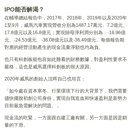
IPO能否解渴？
在輔導總結報告中，2017年、2018年、2019年以及2020年
1至9月，威馬汽車實現營收分别為1487.17萬元、7.2億元、
17.8億元以及16.8億元；實現歸母淨利潤分别為：-16.96億
元、-24.53億元、-36.08億元以及-36.49億元。每個報告期
對應的經營活動產生的現金流量淨額也均為負。
也只有科創板能包容如此難看的財務數據，對盈利性要求不
嚴格，這也是威馬選擇科創板的很大原因。
2020年威馬的創始人沈晖自己也坦言：
「如今處在資本寒冬、行業環境下行的大背景下，我們需要
儘快擺脫初創公司身份，實現自我造血和快速盈利是新勢力
目前最急需解決的問題。」
現金流的吃緊，一方面跟自建工廠有關，另一方面是因是銷
量的下滑。