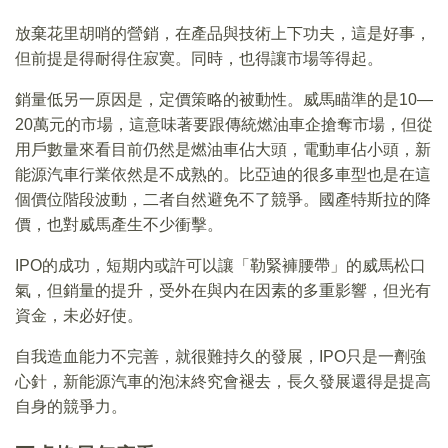
放棄花里胡哨的營銷，在產品與技術上下功夫，這是好事，
但前提是得耐得住寂寞。同時，也得讓市場等得起。
銷量低另一原因是，定價策略的被動性。威馬瞄準的是10—
20萬元的市場，這意味著要跟傳統燃油車企搶奪市場，但從
用戶數量來看目前仍然是燃油車佔大頭，電動車佔小頭，新
能源汽車行業依然是不成熟的。比亞迪的很多車型也是在這
個價位階段波動，二者自然避免不了競爭。國產特斯拉的降
價，也對威馬產生不少衝擊。
IPO的成功，短期内或許可以讓「勒緊褲腰帶」的威馬松口
氣，但銷量的提升，受外在與内在因素的多重影響，但光有
資金，未必好使。
自我造血能力不完善，就很難持久的發展，IPO只是一劑強
心針，新能源汽車的泡沫終究會褪去，長久發展還得是提高
自身的競爭力。