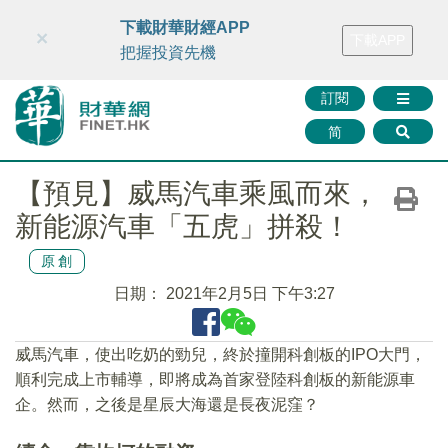
財華智庫網
FINTV
FINMETA
財華證券
媒體矩陣
下載財華財經APP
×
下載APP
智庫沙龍
聯絡我們
把握投資先機
訂閱
简
【預見】威馬汽車乘風而來，
新能源汽車「五虎」拼殺！
原創
日期：
2021年2月5日 下午3:27
威馬汽車，使出吃奶的勁兒，終於撞開科創板的IPO大門，
順利完成上市輔導，即將成為首家登陸科創板的新能源車
企。然而，之後是星辰大海還是長夜泥窪？