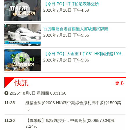
【今日IPO】盯盯拍递表港交所
2026年7月10日 下午4:59
百度獲批香港首個無人駕駛測試牌照
2026年7月23日 下午5:55
【今日IPO】大金重工[1081.HK]飙涨超19%
2026年7月24日 下午5:36
快訊
更多
2026年8月6日 星期四 03:31:50
11:25
維信金科(02003.HK)料中期綜合淨利潤不多於1500萬
元
11:20
【異動股】鎢板塊拉升，中鎢高新(000657.CN)漲
7.24%