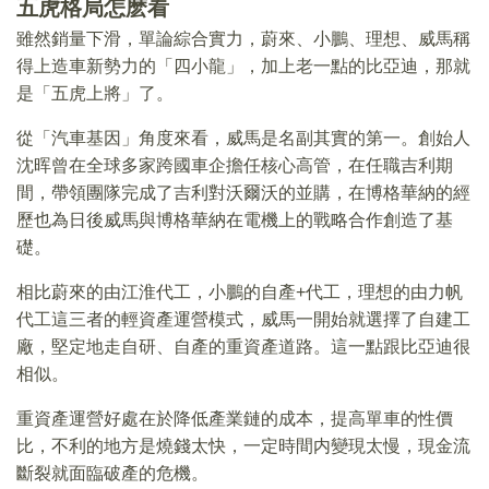
五虎格局怎麽看
雖然銷量下滑，單論綜合實力，蔚來、小鵬、理想、威馬稱
得上造車新勢力的「四小龍」，加上老一點的比亞迪，那就
是「五虎上將」了。
從「汽車基因」角度來看，威馬是名副其實的第一。創始人
沈晖曾在全球多家跨國車企擔任核心高管，在任職吉利期
間，帶領團隊完成了吉利對沃爾沃的並購，在博格華納的經
歷也為日後威馬與博格華納在電機上的戰略合作創造了基
礎。
相比蔚來的由江淮代工，小鵬的自產+代工，理想的由力帆
代工這三者的輕資產運營模式，威馬一開始就選擇了自建工
廠，堅定地走自研、自產的重資產道路。這一點跟比亞迪很
相似。
重資產運營好處在於降低產業鏈的成本，提高單車的性價
比，不利的地方是燒錢太快，一定時間内變現太慢，現金流
斷裂就面臨破產的危機。