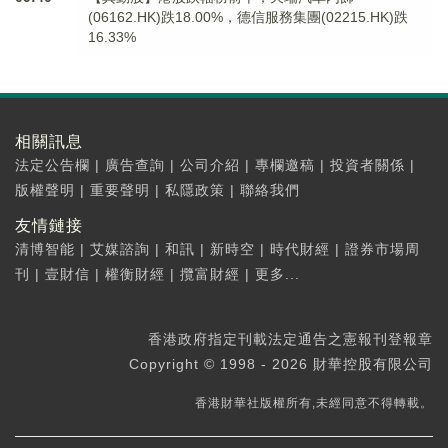
(06162.HK)跌18.00%，德信服務集團(02215.HK)跌
16.33%
相關訊息
法定公告欄
|
廣告查詢
|
公司介紹
|
專欄邀稿
|
投資者關係
|
版權聲明
|
重要聲明
|
私隱政策
|
聯絡我們
友情鏈接
清博智能
|
艾媒諮詢
|
和訊
|
新時空
|
時代財經
|
證券市場周
刊
|
壹財信
|
權衡財經
|
攬富財經
|
更多...
香港政府指定刊載法定通告之憲報刊登報章
Copyright © 1998 - 2026 財華控股有限公司
香港財華社版權所有,未經同意不得轉載。