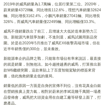
2019年的威馬銷量為1.7萬輛，位居行業第二位。2020年，
蔚來銷量43728輛、同比增長112.6%，理想汽車銷量32624
輛、同比增長3162.4%，小鵬汽車銷量27041輛、同比增長
326%，而威馬汽車銷量僅22495輛、同比增幅僅33.3%。
威馬不僅銷量跌出了前三，且增速大大低於造車新勢力三
強。新能源汽車競爭加劇，不進則退，威馬試圖用新品突
圍。於是在2020年5月推出了威馬EX6衝擊高端市場，但在
近半年銷售僅約300台，並未奏效。
新能源車企的品牌之戰，只能靠市場佔有率來說話，最直接
的就是銷量，别無他法。如今越挫越勇的威馬，打算推出新
款W6繼續突圍，這款車貼上了百度智能駕駛的標簽來背
書，借此挽救銷量走低的僵局。
銷量低的原因一方面是自身的宣傳不到位，沒有花真金白銀
在營銷推廣上賣力氣，相對於蔚來的李斌花幾千萬開一場產
品發佈會，威馬把大頭資金用在自建工廠等研發上面了，打
磨產品。