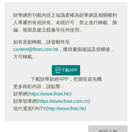
財華網所刊載內容之知識產權為財華網及相關權利
人專屬所有或持有。未經許可，禁止進行轉載、摘
編、複製及建立鏡像等任何使用。
如有意願轉載，請發郵件至
content@finet.com.hk
，獲得書面確認及授權後，
方可轉載。
下載APP
下載財華財經APP，把握投資先機
更多精彩内容，請點擊：
財華網
(https://www.finet.hk/)
財華智庫網
(https://www.finet.com.cn)
現代電視FINTV
(http://www.fintv.hk)