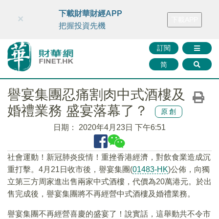
財華智庫網
FINTV
FINMETA
財華證券
媒體矩陣
下載財華財經APP
×
下載APP
智庫沙龍
聯絡我們
把握投資先機
訂閱
简
譽宴集團忍痛割肉中式酒樓及
婚禮業務 盛宴落幕了？
原創
日期：
2020年4月23日 下午6:51
社會運動！新冠肺炎疫情！重挫香港經濟，對飲食業造成沉
重打擊。4月21日收市後，譽宴集團(
01483-HK
)公佈，向獨
立第三方周家進出售兩家中式酒樓，代價為20萬港元。於出
售完成後，譽宴集團將不再經營中式酒樓及婚禮業務。
譽宴集團不再經營喜慶的盛宴了！說實話，這舉動共不令市