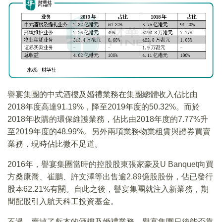
譽宴集團的中式酒樓及婚禮業務在集團總體收入佔比由
2018年度高達91.19%，降至2019年度的50.32%。而於
2018年收購的環保維護業務，佔比由2018年度的7.77%升
至2019年度的48.99%。另外兩項業務物業租賃與證券買賣
業務，現時佔比微不足道。
2016年，譽宴集團當時的控股股東張家豪及U Banquet向買
方桑康喬、崔鵬、許文澤等出售逾2.89億股股份，佔已發行
股本62.21%有關。自此之後，譽宴集團就注入新業務，期
間配股引入航天科工投資基金。
不過，賣掉了虧本的酒樓及婚禮業務，譽宴集團日後能否靠