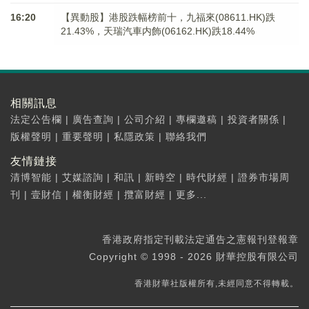
16:20
【異動股】港股跌幅榜前十，九福來(08611.HK)跌
21.43%，天瑞汽車内飾(06162.HK)跌18.44%
相關訊息
法定公告欄
|
廣告查詢
|
公司介紹
|
專欄邀稿
|
投資者關係
|
版權聲明
|
重要聲明
|
私隱政策
|
聯絡我們
友情鏈接
清博智能
|
艾媒諮詢
|
和訊
|
新時空
|
時代財經
|
證券市場周
刊
|
壹財信
|
權衡財經
|
攬富財經
|
更多...
香港政府指定刊載法定通告之憲報刊登報章
Copyright © 1998 - 2026 財華控股有限公司
香港財華社版權所有,未經同意不得轉載。