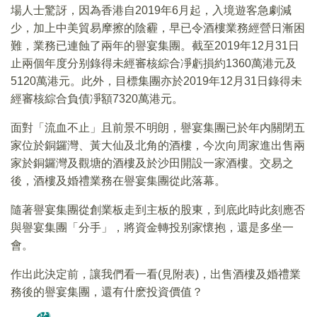
場人士驚訝，因為香港自2019年6月起，入境遊客急劇減
少，加上中美貿易摩擦的陰霾，早已令酒樓業務經營日漸困
難，業務已連蝕了兩年的譽宴集團。截至2019年12月31日
止兩個年度分别錄得未經審核綜合凈虧損約1360萬港元及
5120萬港元。此外，目標集團亦於2019年12月31日錄得未
經審核綜合負債凈額7320萬港元。
面對「流血不止」且前景不明朗，譽宴集團已於年内關閉五
家位於銅鑼灣、黃大仙及北角的酒樓，今次向周家進出售兩
家於銅鑼灣及觀塘的酒樓及於沙田開設一家酒樓。交易之
後，酒樓及婚禮業務在譽宴集團從此落幕。
隨著譽宴集團從創業板走到主板的股東，到底此時此刻應否
與譽宴集團「分手」，將資金轉投别家懷抱，還是多坐一
會。
作出此決定前，讓我們看一看(見附表)，出售酒樓及婚禮業
務後的譽宴集團，還有什麽投資價值？