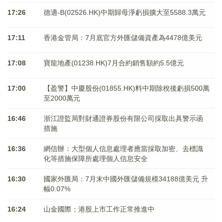
17:26
德適-B(02526.HK)中期歸母淨虧損擴大至5588.3萬元
17:11
香港金管局：7月底官方外匯儲備資產為4478億美元
17:08
寶龍地產(01238.HK)7月合約銷售額約5.5億元
17:00
【盈警】中慶股份(01855.HK)料中期除稅後虧損500萬
至2000萬元
16:46
浙江證監局對財通證券股份有限公司採取出具警示函
措施
16:36
網信辦：大型個人信息處理者應當採取加密、去標識
化等措施保障所處理個人信息安全
16:30
國家外匯局：7月末中國外匯儲備規模34188億美元 升
幅0.07%
16:24
山金國際：港股上市工作正常推進中