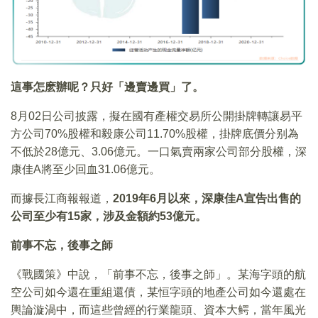
這事怎麽辦呢？只好「邊賣邊買」了。
8月02日公司披露，擬在國有產權交易所公開掛牌轉讓易平
方公司70%股權和毅康公司11.70%股權，掛牌底價分别為
不低於28億元、3.06億元。一口氣賣兩家公司部分股權，深
康佳A將至少回血31.06億元。
而據長江商報報道，
2019年6月以來，深康佳A宣告出售的
公司至少有15家，涉及金額約53億元。
前事不忘，後事之師
《戰國策》中說，「前事不忘，後事之師」。某海字頭的航
空公司如今還在重組還債，某恒字頭的地產公司如今還處在
輿論漩渦中，而這些曾經的行業龍頭、資本大鳄，當年風光