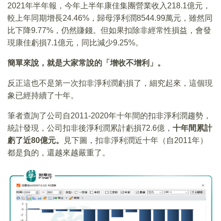
2021年半年報，今年上半年康佳集團營業收入218.1億元，
較上年同期增長24.46%，歸母淨利潤8544.99萬元，雖然同
比下降9.77%，仍然賺錢。但如果扣除非經常性損益，會發
現康佳虧損7.1億元，同比減少9.25%。
簡單來說，就是大家常說的「增收不增利」。
反正這也不是第一次扣非淨利潤虧損了，細究起來，這個現
象已經持續了十年。
筆者查詢了公司自2011-2020年十年間的扣非淨利潤趨勢，
統計發現，公司扣非後淨利潤累計虧損72.6億，
十年間累計
虧了近80億元。
見下圖，扣非淨利潤近十年（自2011年）
都是負的，還越來越嚴重了。