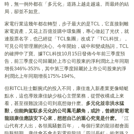
時，無一例外都在「多元化」道路上越走越遠。而最終的結
局，卻並不如意。
家電行業這幾年都在轉型，步子最大的是TCL，它直接剝離
家電資產，又花上百億並購中環集團，專心做起了光伏，就
連股票名字，也已經從「TCL集團」改成了「TCL科技」，
可見公司管理層的決心。今年開始，碳中和變成熱詞，TCL
的確押中了寶。據TCL科技10月15日發佈今年前三季度預
告，前三季度公司歸屬於上市公司股東的淨利潤比上年同期
增長346%-353%，其中第三季度歸屬於上市公司股東的淨
利潤比上年同期增長175%-194%。
但和TCL壯士斷腕式的投入不同，康佳進入新產業更像蜻蜓
點水，這也導致康佳缺少核心主營業務，從營收構成上來
看，甚至很難說清公司到底想做什麽。
多元化並非洪水猛
獸，但能夠駕馭多元化的公司鳳毛麟角，或許，曾經的彩電
龍頭康佳應該安下心來，想想自己的重心究竟是什麽。
「江
山代有才人出，各領風騷數百年」，每個行業的龍頭都會面
臨瓶頸期。康佳會不會走彩電前龍頭「四川長虹」的老路？