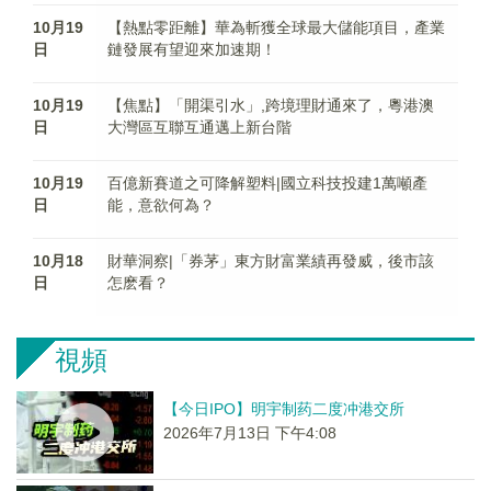
10月19
【熱點零距離】華為斬獲全球最大儲能項目，產業
日
鏈發展有望迎來加速期！
10月19
【焦點】「開渠引水」,跨境理財通來了，粵港澳
日
大灣區互聯互通邁上新台階
10月19
百億新賽道之可降解塑料|國立科技投建1萬噸產
日
能，意欲何為？
10月18
財華洞察|「券茅」東方財富業績再發威，後市該
日
怎麽看？
視頻
【今日IPO】明宇制药二度冲港交所
2026年7月13日 下午4:08