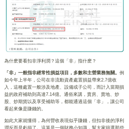
為什麽要看扣非淨利潤？這個「非」指什麽？
「非」一般指非經常性損益項目，多數和主營業務無關。
例
如今年上半年，公司在非流動資產處置損益帶來2.7億收
入，這種處置一般涉及地產、設備或子公司，而計入當期損
益的政府補助則高達7.14億。通俗來講，賣房、賣地、炒
股、炒期貨以及享受補助等，都能通過這個「非」，讓公司
看起來像是賺錢的。
如此大家就懂得，為何營收表現似乎賺錢，但扣非後的淨利
潤反而是虧損了。這算是一個財務小知識，幫大家篩選那些