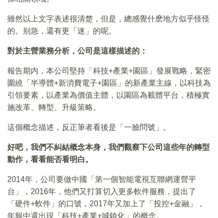
雖然以上文字表述很清楚，但是，總感覺什麽地方似乎怪怪
的。别急，還有更「迷」的呢。
對於主營業務分析，公司是這樣描述的：
報告期内，本公司堅持「科技+產業+園區」發展戰略，緊密
圍繞「半導體+新消費電子+園區」的新產業主線，以科技為
引領要素，以產業為價值主體，以園區為載體平台，積極實
施改革、轉型、升級策略。
這個概念描述，反正筆者看後是「一臉問號」。
好吧，我們不糾結概念本身，我們觀察下公司這些年的轉型
動作，看看能否看明白。
2014年，公司要做中國「第一個智能電視互聯網運營平
台」，2016年，他們又打算切入更多軟件服務，提出了
「硬件+軟件」的口號，2017年又加上了「投控+金融」，
年報中還出現「科技+產業+城鎮化」的概念。