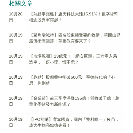
相關文章
10月20
【熱點零距離】旗天科技大漲15.91%！數字貨幣
日
概念股異軍突起！
10月19
【聚焦增減持】四名股東接受要約收購，華圖山鼎
日
股價衝高回落！華圖教育要來了？
10月19
【市場觀潮】29億元！「網安巨頭」三六零入局
日
造車，「蔚小理」慌不慌？
10月19
【趣點】股價盤中衝破600元！寧德時代的「心
日
思」你别猜
10月19
【窺業績】前三季度淨賺195億！營收破千億！萬
日
華化學欲發力新能源？
10月19
【IPO前哨】背靠國資，國内「雙料唯一」疫苗，
日
成大生物亮點搶先看！