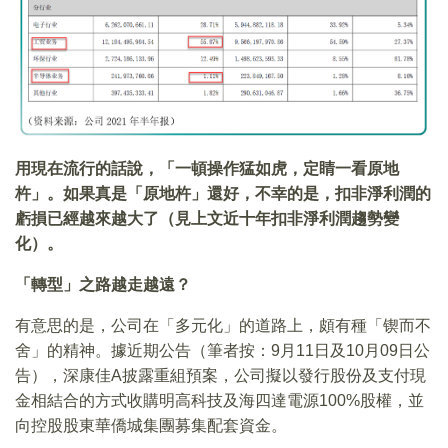
用現在流行的話說，「一頓操作猛如虎，定睛一看原地
杵」。如果真是「原地杵」還好，不幸的是，扣非淨利潤的
虧損已經越來越大了（見上文近十年扣非淨利潤趨勢變
化）。
「轉型」之路越走越遠？
有意思的是，公司在「多元化」的道路上，頗有種「锲而不
舍」的精神。據近期公告（筆者按：9月11日及10月09日公
告），深康佳A披露重組預案，公司擬以發行股份及支付現
金相結合的方式收購明高科技及海四達電源100%股權，並
向控股股東華僑城集團募集配套資金。