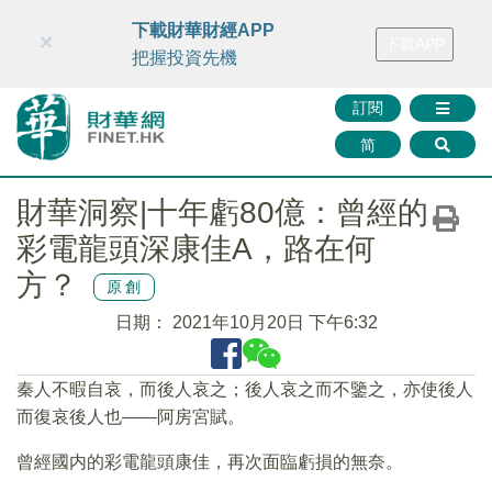
財華智庫網
FINTV
FINMETA
財華證券
媒體矩陣
下載財華財經APP
×
下載APP
智庫沙龍
聯絡我們
把握投資先機
訂閱
简
財華洞察|十年虧80億：曾經的
彩電龍頭深康佳A，路在何
方？
原創
日期：
2021年10月20日 下午6:32
秦人不暇自哀，而後人哀之；後人哀之而不鑒之，亦使後人
而復哀後人也——阿房宮賦。
曾經國内的彩電龍頭康佳，再次面臨虧損的無奈。