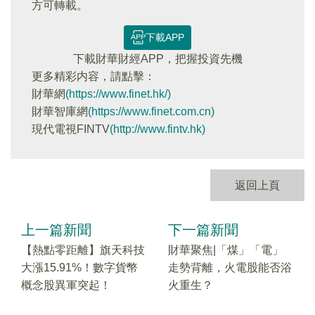
方可轉載。
下載APP
下載財華財經APP，把握投資先機
更多精彩内容，請點擊：
財華網
(https://www.finet.hk/)
財華智庫網
(https://www.finet.com.cn)
現代電視FINTV
(http://www.fintv.hk)
返回上頁
上一篇新聞
下一篇新聞
【熱點零距離】旗天科技
財華聚焦|「煤」「電」
大漲15.91%！數字貨幣
走勢背離，火電股能否浴
概念股異軍突起！
火重生？