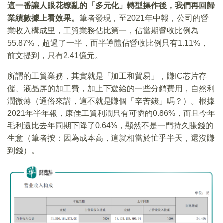
這一番讓人眼花缭亂的「多元化」轉型操作後，我們再回歸
業績數據上看效果。
筆者發現，至2021年中報，公司的營
業收入構成里，工貿業務佔比第一，佔當期營收比例為
55.87%，超過了一半，而半導體佔營收比例只有1.11%，
前文提到，只有2.41億元。
所謂的工貿業務，其實就是「加工和貿易」，賺IC芯片存
儲、液晶屏的加工費，加上下遊給的一些分銷費用，自然利
潤微薄（通俗來講，這不就是賺個「辛苦錢」嗎？）。根據
2021年半年報，康佳工貿利潤只有可憐的0.86%，而且今年
毛利還比去年同期下降了0.64%，顯然不是一門持久賺錢的
生意（筆者按：因為成本高，這就相當於忙乎半天，還沒賺
到錢）。