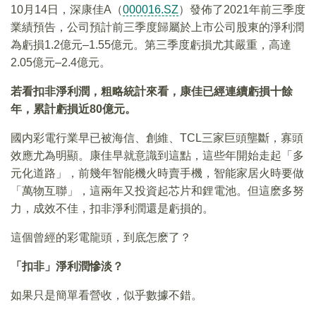
10月14日，深康佳A（
000016.SZ
）發佈了2021年前三季度
業績預告，公司預計前三季度歸屬於上市公司股東的淨利潤
為虧損1.2億元–1.55億元。第三季度虧損尤其嚴重，高達
2.05億元–2.4億元。
若看扣非淨利潤，粗略統計來看，康佳已經連續虧損十餘
年，累計虧損近80億元。
國内彩電行業早已被海信、創維、TCL三家巨頭壟斷，寡頭
效應尤為明顯。康佳早就意識到這點，這些年開始走起「多
元化道路」，前幾年智能機火時賣手機，智能家居火時要做
「萬物互聯」，這兩年又投資起芯片和鋰電池。但這麽多努
力，成效不佳，扣非淨利潤還是虧損的。
這個曾經的彩電龍頭，到底怎麽了？
「扣非」淨利潤慘淡？
如果只是簡單看營收，似乎數據不錯。