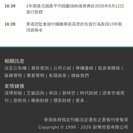
16:39
1年期港元隔夜平均指數掛鉤債券將於2026年8月12日
進行投標
16:28
香港證監會就中國糖果前高管的失當行為取得13年取
消資格令
相關訊息
法定公告欄
|
廣告查詢
|
公司介紹
|
專欄邀稿
|
投資者關係
|
版權聲明
|
重要聲明
|
私隱政策
|
聯絡我們
友情鏈接
清博智能
|
艾媒諮詢
|
和訊
|
新時空
|
時代財經
|
證券市場周
刊
|
壹財信
|
權衡財經
|
攬富財經
|
更多...
香港政府指定刊載法定通告之憲報刊登報章
Copyright © 1998 - 2026 財華控股有限公司