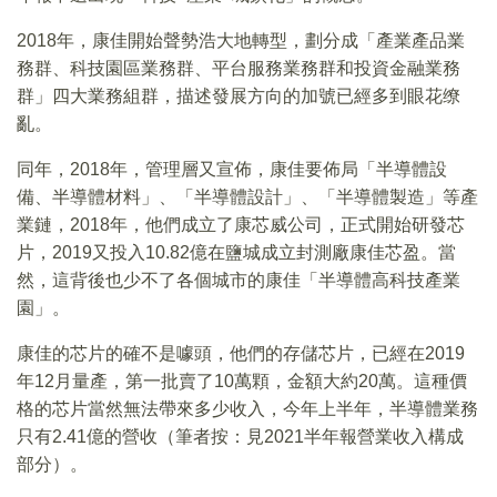
2018年，康佳開始聲勢浩大地轉型，劃分成「產業產品業
務群、科技園區業務群、平台服務業務群和投資金融業務
群」四大業務組群，描述發展方向的加號已經多到眼花缭
亂。
同年，2018年，管理層又宣佈，康佳要佈局「半導體設
備、半導體材料」、「半導體設計」、「半導體製造」等產
業鏈，2018年，他們成立了康芯威公司，正式開始研發芯
片，2019又投入10.82億在鹽城成立封測廠康佳芯盈。當
然，這背後也少不了各個城市的康佳「半導體高科技產業
園」。
康佳的芯片的確不是噱頭，他們的存儲芯片，已經在2019
年12月量產，第一批賣了10萬顆，金額大約20萬。這種價
格的芯片當然無法帶來多少收入，今年上半年，半導體業務
只有2.41億的營收（筆者按：見2021半年報營業收入構成
部分）。