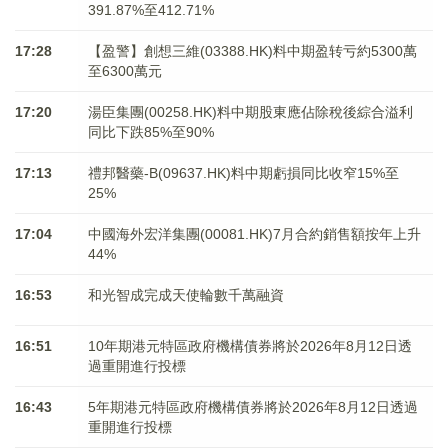
391.87%至412.71%
17:28
【盈警】創想三維(03388.HK)料中期盈转亏約5300萬
至6300萬元
17:20
湯臣集團(00258.HK)料中期股東應佔除稅後綜合溢利
同比下跌85%至90%
17:13
禮邦醫藥-B(09637.HK)料中期虧損同比收窄15%至
25%
17:04
中國海外宏洋集團(00081.HK)7月合約銷售額按年上升
44%
16:53
和光智成完成天使輪數千萬融資
16:51
10年期港元特區政府機構債券將於2026年8月12日透
過重開進行投標
16:43
5年期港元特區政府機構債券將於2026年8月12日透過
重開進行投標