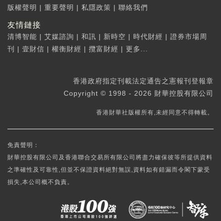
版權聲明
|
重要聲明
|
私隱政策
|
聯絡我們
友情鏈接
清博智能
|
艾媒諮詢
|
和訊
|
新時空
|
時代財經
|
證券市場周
刊
|
壹財信
|
權衡財經
|
攬富財經
|
更多...
香港政府指定刊載法定通告之憲報刊登報章
Copyright © 1998 - 2026 財華控股有限公司
香港財華社版權所有,未經同意不得轉載。
免責聲明：
財華控股有限公司及香港聯合交易所有限公司將盡力確保彼等所提供資料
之準確性及可靠性,但並不保證資料絕對無誤,資料如有錯漏而令閣下蒙受
損失,本公司概不負責。