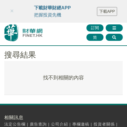
財華智庫網
FINTV
FINMETA
財華證券
媒體矩陣
下載財華財經APP
×
下載APP
智庫沙龍
聯絡我們
把握投資先機
訂閱
简
搜尋結果
找不到相關的內容
相關訊息
法定公告欄
|
廣告查詢
|
公司介紹
|
專欄邀稿
|
投資者關係
|