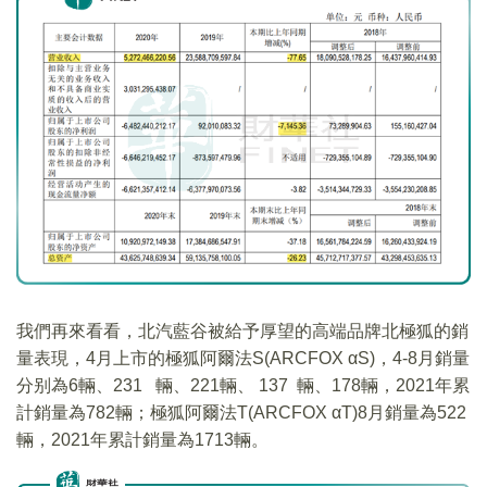
我們再來看看，北汽藍谷被給予厚望的高端品牌北極狐的銷
量表現，4月上市的極狐阿爾法S(ARCFOX αS)，4-8月銷量
分别為6輛、231 輛、221輛、 137 輛、178輛，2021年累
計銷量為782輛；極狐阿爾法T(ARCFOX αT)8月銷量為522
輛，2021年累計銷量為1713輛。