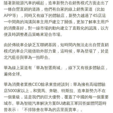
隨著新能源汽車的崛起，造車新勢力在銷售模式方面走出了
一條自營直銷的道路，他們有自家的線上銷售渠道（比如
APP等），同時又有線下的體驗店，新勢力越過了4S店這
一中間商的鴻溝與車主用戶建立了關係，更加了解車主用戶
的消費喜好，對一線市場的動向建立了直觀化的認識，以方
便及時調整產品策略來迎合市場。
由於傳統車企缺乏互聯網基因，短時間内無法走出自營直銷
模式的車企只能借助外部力量，這時候，華為登場了，於是
北汽藍谷與華為一拍即合。
華為線上渠道有「華為智選商城」，線下又有很多體驗店，
遍佈全球。
華為消費者業務CEO餘承東曾經談到：華為擁有高端體驗
店5000家以上，和寶馬、奔馳、特斯拉、造車新勢力不在
一個量級，這是我們的巨大優勢，覆蓋了中國的每一個重要
城市。華為智能汽車解決方案BU總裁王軍回答媒體問題時
曾表示：「不排除會在華為的店里面賣車」。