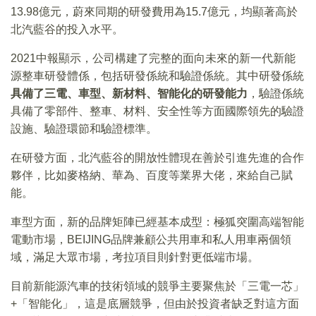
13.98億元，蔚來同期的研發費用為15.7億元，均顯著高於
北汽藍谷的投入水平。
2021中報顯示，公司構建了完整的面向未來的新一代新能
源整車研發體係，包括研發係統和驗證係統。其中研發係統
具備了三電、車型、新材料、智能化的研發能力
，驗證係統
具備了零部件、整車、材料、安全性等方面國際領先的驗證
設施、驗證環節和驗證標準。
在研發方面，北汽藍谷的開放性體現在善於引進先進的合作
夥伴，比如麥格納、華為、百度等業界大佬，來給自己賦
能。
車型方面，新的品牌矩陣已經基本成型：極狐突圍高端智能
電動市場，BEIJING品牌兼顧公共用車和私人用車兩個領
域，滿足大眾市場，考拉項目則針對更低端市場。
目前新能源汽車的技術領域的競爭主要聚焦於「三電一芯」
+「智能化」，這是底層競爭，但由於投資者缺乏對這方面