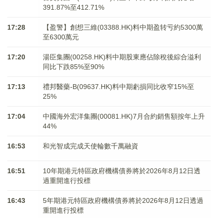
391.87%至412.71%
17:28
【盈警】創想三維(03388.HK)料中期盈转亏約5300萬
至6300萬元
17:20
湯臣集團(00258.HK)料中期股東應佔除稅後綜合溢利
同比下跌85%至90%
17:13
禮邦醫藥-B(09637.HK)料中期虧損同比收窄15%至
25%
17:04
中國海外宏洋集團(00081.HK)7月合約銷售額按年上升
44%
16:53
和光智成完成天使輪數千萬融資
16:51
10年期港元特區政府機構債券將於2026年8月12日透
過重開進行投標
16:43
5年期港元特區政府機構債券將於2026年8月12日透過
重開進行投標