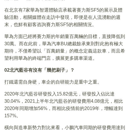
在北京有7家華為智選體驗店承載著賽力斯SF5的展示及體
驗活動，相關媒體在走訪中發現，即便是在人流湧動的週
末，也鮮有顧客咨詢賽力斯SF5的相關情況。
華為方面已經將賽力斯的年銷量百萬輛的目標，直接降低到
30萬。而在此前，華為汽車BU總裁餘承東則對此抱有極大
期待，不僅希望以「百萬銷量」的概念定義這款車，而且希
望利用華為的終端門店，擴展更多購車渠道。
02
北汽藍谷有沒有「幾把刷子」？
打鐵還需自身硬，車企的自研能力是重中之重。
2020年北汽藍谷研發投入15.82億元，研發投入佔比達
30.04%，2021上半年北汽藍谷的研發費用4.08億元，相比
2020年同期增加56%，而相比疫情前的2019年，增幅達到
157%。
橫向與造車新勢力對比來看，小鵬汽車同期的研發費用達到