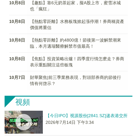
10月8日
【趣點】靠6元奶茶起家，擬A股上市，蜜雪冰城
也「瘋狂」
10月8日
【熱點零距離】水務板塊掀起漲停潮！券商稱資產
價值將重估
10月8日
【熱點零距離】約4800億！節後第一波解禁潮來
臨，本月邁瑞醫療解禁市值最高！
10月8日
【焦點】投資策略出爐！四季度行情怎麽走？券商
表示重點關注這些板塊
10月7日
財華聚焦|前三季業務表現，對頭部券商的節後行
情有何啓示？
視頻
【今日IPO】视源股份[2841.SZ]递表港交所
2026年7月14日 下午3:34