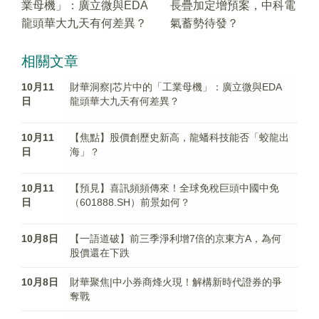
業母機」：廣立微與EDA
長疊加定增預案，中科電
龍頭華大九天有何差異？
氣蓄勢待發？
相關文章
10月11
財華洞察|芯片中的「工業母機」：廣立微與EDA
日
龍頭華大九天有何差異？
10月11
【焦點】股價創歷史新高，龍蟠科技能否「蛟龍出
日
海」？
10月11
【預見】喜訊頻頻傳來！全球免稅巨頭中國中免
日
（601888.SH）前景如何？
10月8日
【一語道破】前三季淨利增7倍的京東方A，為何
股價還在下跌
10月8日
財華聚焦|中小券商烽火現！解構新時代證券的爭
奪戰