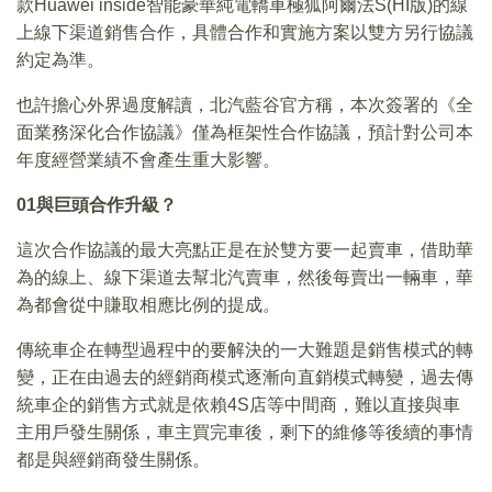
款Huawei inside智能豪華純電轎車極狐阿爾法S(HI版)的線
上線下渠道銷售合作，具體合作和實施方案以雙方另行協議
約定為準。
也許擔心外界過度解讀，北汽藍谷官方稱，本次簽署的《全
面業務深化合作協議》僅為框架性合作協議，預計對公司本
年度經營業績不會產生重大影響。
01
與巨頭合作升級？
這次合作協議的最大亮點正是在於雙方要一起賣車，借助華
為的線上、線下渠道去幫北汽賣車，然後每賣出一輛車，華
為都會從中賺取相應比例的提成。
傳統車企在轉型過程中的要解決的一大難題是銷售模式的轉
變，正在由過去的經銷商模式逐漸向直銷模式轉變，過去傳
統車企的銷售方式就是依賴4S店等中間商，難以直接與車
主用戶發生關係，車主買完車後，剩下的維修等後續的事情
都是與經銷商發生關係。