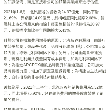
的知識儲備，而是直接看公司的銷量與業績來進行估值。
2021年1-6月，北汽藍谷的營收為24.37億元，同比下滑
21.69%；淨虧損14.09億元，虧損幅度同比縮窄2.68%，歸
屬於上市公司股東的扣除非經常性損益的淨虧損為20.97
元，虧損幅度相比去年同期擴大5.43%。
針對公司虧損和費用增長的原因，北汽藍谷解釋稱，由於行
業競爭加劇，競品叠代多，品牌分化現象明顯，公司加大促
銷力度，導致毛利率同比下降；另外，公司產銷量未達預
期，現有毛利無法覆蓋固有成本費用，加劇毛利率同比下
降；為推進ARCFOX極狐品牌提升和渠道建設，公司加大
品牌傳播力度，增加了廣宣及運營費用；為構建自主技術能
力，自行研發的非專利技術攤銷增加。
數據顯示，2021年上半年，北汽藍谷的銷售費用為5.32億
元，同比增長75.92%，好在銷售費用的增長確實帶動了銷
量的提升。
銷量表現方面，9月16日，北汽藍谷發佈8月產銷數據，8月