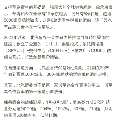
支撐華為賣車的基礎是一張龐大的全球銷售網絡。餘承東表
示，華為如今在全球有12家旗艦店，另外有5家在建，超過
5000家高端體驗店，超過6萬家零售與服務網點，這「與汽
車品牌完全不在一個量級」。
2021年以來，北汽藍谷一直在致力於推進自身銷售渠道的
建設，創立了全新的「1+1+1」渠道模式，依託商場店
（SPACE）+交付中心（CENTER）+魔方店（CUBE）的
組合形式，打造創新用戶體驗。
在自建渠道方面，北汽藍谷依然是雄心勃勃，計劃在2025
年做到覆蓋100+城市、380+家網點的營銷服務網絡規模。
其實，北汽藍谷也不是第一家與華為合作賣車的車企，與華
為合作賣車的第一家是小康股份。
據乘聯會的數據顯示，4月-8月期間，華為賽力斯SF5的銷
量分别達到129輛、204輛、1097輛、507輛、715輛，月均
銷量僅500輛左右，低於預期。