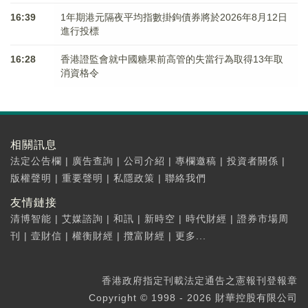
16:39
1年期港元隔夜平均指數掛鉤債券將於2026年8月12日
進行投標
16:28
香港證監會就中國糖果前高管的失當行為取得13年取
消資格令
相關訊息
法定公告欄
|
廣告查詢
|
公司介紹
|
專欄邀稿
|
投資者關係
|
版權聲明
|
重要聲明
|
私隱政策
|
聯絡我們
友情鏈接
清博智能
|
艾媒諮詢
|
和訊
|
新時空
|
時代財經
|
證券市場周
刊
|
壹財信
|
權衡財經
|
攬富財經
|
更多...
香港政府指定刊載法定通告之憲報刊登報章
Copyright © 1998 - 2026 財華控股有限公司