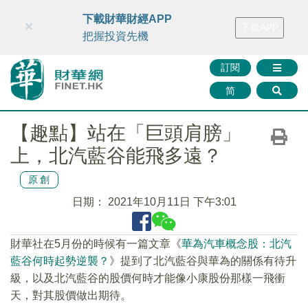
財華智庫網
FINTV
FINMETA
財華證券
媒體矩陣
下載財華財經APP
×
下載APP
智庫沙龍
聯絡我們
把握投資先機
訂閱
简
【趣點】站在「巨頭肩膀」
上，北汽藍谷能飛多遠？
原創
日期：
2021年10月11日 下午3:01
財華社在5月份的時候有一篇文章《
華為汽車概念股：北汽
藍谷何時起勢逆襲？
》提到了北汽藍谷與華為的關係有待升
級，以及北汽藍谷的股價何時才能像小康股份那樣一飛衝
天，對其股價做出期待。