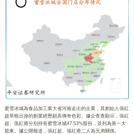
蜜雪冰城為食品加工業大省河南走出的企業，其創始人張紅
超草根出身的創業經歷頗具傳奇色彩。據企查查顯示，張紅
超、張紅甫分别持有蜜雪冰城47.53%股份，並列為第一大
股東。據公開報道，張紅超、張紅甫二人為兄弟關係。