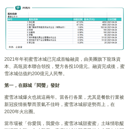
2021年年初蜜雪冰城已完成首輪融資，由美團旗下龍珠資
本、高瓴資本聯合領投，雙方各投10億元。融資完成後，蜜
雪冰城估值約200億元人民幣。
第一，在縣城「悶聲」發財
蜜雪冰城爆火也就這兩年。當各行各業，尤其是餐飲行業被
新冠疫情衝擊而景氣不佳時，蜜雪冰城卻逆勢而上，在
2020年火出圈。
當市場被「你愛我，我愛你，蜜雪冰城甜蜜蜜」土味情歌醍