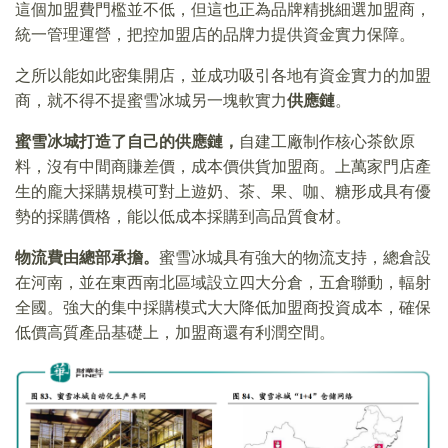
這個加盟費門檻並不低，但這也正為品牌精挑細選加盟商，
統一管理運營，把控加盟店的品牌力提供資金實力保障。
之所以能如此密集開店，並成功吸引各地有資金實力的加盟
商，就不得不提蜜雪冰城另一塊軟實力
供應鏈
。
蜜雪冰城打造了自己的供應鏈，
自建工廠制作核心茶飲原
料，沒有中間商賺差價，成本價供貨加盟商。上萬家門店產
生的龐大採購規模可對上遊奶、茶、果、咖、糖形成具有優
勢的採購價格，能以低成本採購到高品質食材。
物流費由總部承擔。
蜜雪冰城具有強大的物流支持，總倉設
在河南，並在東西南北區域設立四大分倉，五倉聯動，輻射
全國。強大的集中採購模式大大降低加盟商投資成本，確保
低價高質產品基礎上，加盟商還有利潤空間。