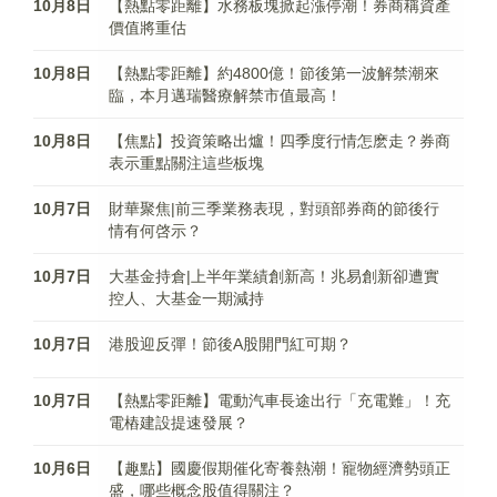
10月8日
【熱點零距離】水務板塊掀起漲停潮！券商稱資產
價值將重估
10月8日
【熱點零距離】約4800億！節後第一波解禁潮來
臨，本月邁瑞醫療解禁市值最高！
10月8日
【焦點】投資策略出爐！四季度行情怎麽走？券商
表示重點關注這些板塊
10月7日
財華聚焦|前三季業務表現，對頭部券商的節後行
情有何啓示？
10月7日
大基金持倉|上半年業績創新高！兆易創新卻遭實
控人、大基金一期減持
10月7日
港股迎反彈！節後A股開門紅可期？
10月7日
【熱點零距離】電動汽車長途出行「充電難」！充
電樁建設提速發展？
10月6日
【趣點】國慶假期催化寄養熱潮！寵物經濟勢頭正
盛，哪些概念股值得關注？