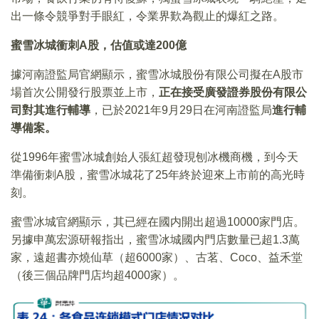
出一條令競爭對手眼紅，令業界歎為觀止的爆紅之路。
蜜雪冰城衝刺A股，估值或達200億
據河南證監局官網顯示，蜜雪冰城股份有限公司擬在A股市
場首次公開發行股票並上市，
正在接受廣發證券股份有限公
司對其進行輔導
，已於2021年9月29日在河南證監局
進行輔
導備案。
從1996年蜜雪冰城創始人張紅超發現刨冰機商機，到今天
準備衝刺A股，蜜雪冰城花了25年終於迎來上市前的高光時
刻。
蜜雪冰城官網顯示，其已經在國内開出超過10000家門店。
另據申萬宏源研報指出，蜜雪冰城國内門店數量已超1.3萬
家，遠超書亦燒仙草（超6000家）、古茗、Coco、益禾堂
（後三個品牌門店均超4000家）。