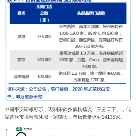
中國平安研報顯示，現制茶飲按價格檔次「三分天下」，低
端茶飲市場蜜雪冰城一家獨大，門店數量達到14135家。