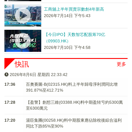
工商舖上半年買賣宗數創4年新高
2026年7月14日 下午5:43
【今日IPO】天数智芯配股筹70亿
（09903.HK）
2026年7月10日 下午4:58
快訊
更多
2026年8月6日 星期四 22:33:43
17:36
百奧賽圖-B(02315.HK)料上半年歸母淨利潤同比增
391.87%至412.71%
17:28
【盈警】創想三維(03388.HK)料中期盈转亏約5300萬
至6300萬元
17:20
湯臣集團(00258.HK)料中期股東應佔除稅後綜合溢利
同比下跌85%至90%