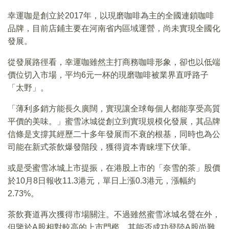
幸運咖是創立於2017年，以現磨咖啡為主的全國連鎖咖啡
品牌，目前店鋪主要在河南省内區域運營，尚未實現全國化
發展。
從發展路徑看，幸運咖雖然主打商務咖啡形象，卻也以低端
價位切入市場，平均6元一杯的現磨咖啡被業界直呼路子
「太野」。
「薄利多銷方能長久廣闊，實現讓全球每個人都能享受高質
平價的美味。」蜜雪冰城從創立到實現規模化發展，其品牌
信條是支撐其經歷二十多年發展而不衰的根基，同時也為公
司能在新式茶飲爆發階段，獲得資本青睐埋下伏筆。
或是受蜜雪冰城上市提振，在港股上市的「奈雪的茶」股價
於10月8日報收11.3港元，單日上漲0.3港元，漲幅約
2.73%。
茶飲賽道再次獲得市場關注。不過雖然蜜雪冰城名聲在外，
但鑒於A股相對較高的上市門檻，其能否成功登陸A股尚難