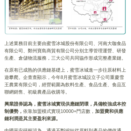
上述業務目前主要由蜜雪冰城股份有限公司、河南大咖食品
有限公司、鄭州寶島商貿有限公司分别主導管理運營、研發
生產、倉儲物流服務，三大公司共同協作形成完整產業鏈。
在原有已成熟的供應鏈基礎上，蜜雪冰城進一步往原材料上
遊攀爬。企查查顯示，今年8月蜜雪冰城設立子公司重慶雪
王農業有限公司，經營範圍為飲料生產、食品生產、食品互
聯網銷售、初級農產品收購等。
興業證券認為，蜜雪冰城實現供應鏈閉環，具備較強成本控
制優勢，
依靠加盟模式實現10000+門店數，
加盟費和供應
鏈利潤是其主要盈利來源。
中國平安研報認為，通過不斷縮短從原料到產品的價值通