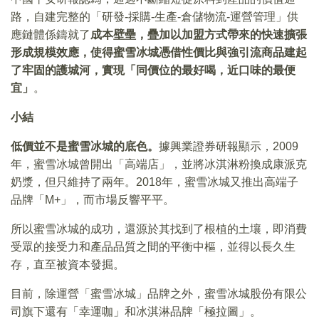
路，自建完整的「研發-採購-生產-倉儲物流-運營管理」供
應鏈體係鑄就了
成本壁壘，疊加以加盟方式帶來的快速擴張
形成規模效應，使得蜜雪冰城憑借性價比與強引流商品建起
了牢固的護城河，實現「同價位的最好喝，近口味的最便
宜」
。
小結
低價並不是蜜雪冰城的底色。
據興業證券研報顯示，2009
年，蜜雪冰城曾開出「高端店」，並將冰淇淋粉換成康派克
奶漿，但只維持了兩年。2018年，蜜雪冰城又推出高端子
品牌「M+」，而市場反響平平。
所以蜜雪冰城的成功，還源於其找到了根植的土壤，即消費
受眾的接受力和產品品質之間的平衡中樞，並得以長久生
存，直至被資本發掘。
目前，除運營「蜜雪冰城」品牌之外，蜜雪冰城股份有限公
司旗下還有「幸運咖」和冰淇淋品牌「極拉圖」。