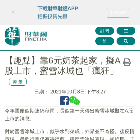
財華智庫網
FINTV
FINMETA
財華證券
媒體矩陣
下載財華財經APP
×
下載APP
智庫沙龍
聯絡我們
把握投資先機
訂閱
简
【趣點】靠6元奶茶起家，擬A
股上市，蜜雪冰城也「瘋狂」
原創
日期：
2021年10月8日 下午8:27
今年國慶假期連綿秋雨，長假第一天傳出蜜雪冰城擬在A股
上市的消息。
對於蜜雪冰城上市，似乎水到渠成，外界並不奇怪。後疫情
市場，餐飲行業仍有待復蘇，獨蜜雪冰城表現一騎絕塵，走