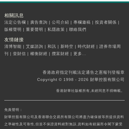
相關訊息
法定公告欄
|
廣告查詢
|
公司介紹
|
專欄邀稿
|
投資者關係
|
版權聲明
|
重要聲明
|
私隱政策
|
聯絡我們
友情鏈接
清博智能
|
艾媒諮詢
|
和訊
|
新時空
|
時代財經
|
證券市場周
刊
|
壹財信
|
權衡財經
|
攬富財經
|
更多...
香港政府指定刊載法定通告之憲報刊登報章
Copyright © 1998 - 2026 財華控股有限公司
香港財華社版權所有,未經同意不得轉載。
免責聲明：
財華控股有限公司及香港聯合交易所有限公司將盡力確保彼等所提供資料
之準確性及可靠性,但並不保證資料絕對無誤,資料如有錯漏而令閣下蒙受