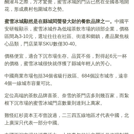
醐灌耳之際，方才驚覺，蜜雪冰城的門店已然在全國各地開
花，形成農村包圍城市之勢。
蜜雪冰城顯然是在縣城悶聲發大財的餐飲品牌之一。
中國平
安研報顯示，蜜雪冰城作為低端茶飲市場的頭部企業，價格
區間為3-10元，選址往往在社區、街道和鄉鎮，產品聚焦核
心品類，門店菜單SKU數僅30-40。
價格便宜，適合下沉市場生存。品質不俗，對得起6元一杯
的價格，蜜雪冰城很快就俘獲了縣城年輕人的芳心。
中國商業市場包括34個省級行政區、684個設市城市，遠非
4個一線城市容量可比。
定位高端的茶飲品牌喜茶、奈雪的茶門店多則幾百家，而紮
根下沉市場的蜜雪冰城門店數量則達到上萬家。
難怪紅杉資本王岑曾說過，二三四五線地區才代表中國，北
上廣深只代表一部分中國。