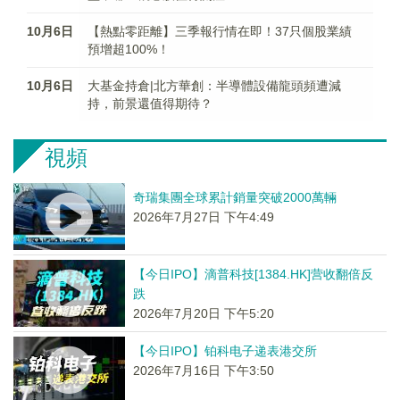
10月6日
【熱點零距離】三季報行情在即！37只個股業績
預增超100%！
10月6日
大基金持倉|北方華創：半導體設備龍頭頻遭減
持，前景還值得期待？
視頻
奇瑞集團全球累計銷量突破2000萬輛
2026年7月27日 下午4:49
【今日IPO】滴普科技[1384.HK]营收翻倍反
跌
2026年7月20日 下午5:20
【今日IPO】铂科电子递表港交所
2026年7月16日 下午3:50