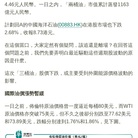
4.46元人民幣。一日之内，「兩桶油」市值累計蒸發1163
億元人民幣。
計劃回A的中國海洋石油(
00883.HK
)在港股市場也下跌
2.68%，收報8.73港元。
在這個當口，大家定然有個疑問，該追還是離場？在回答這
個問題之前，我們先要弄明白最近驅動這些週期股波動的原
因是什麽。
這次「三桶油」股價下跌，或主要受到外圍能源價格波動的
影響。
國際油價漲勢暫緩
一日之前，佈倫特原油價格曾一度逼近每桶80美元，而WTI
原油價格亦突破75美元，但不久之後卻分别跌至77.62美元
和73.89美元，跌幅分别達到1.76%和1.86%，見下圖。