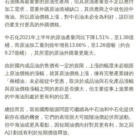
石油雖為最重要的原油生產商，但其原油產量並不足以應付
加工需求，需要外購原油填補缺口，其供應商之中就包括中
海油。所以原油價格上漲，對中石油未必全為利好，該巨頭
仍要支付更高的外購價格。
中石化2021年上半年的原油產量同比下降1.51%，至1.38億
桶，而原油加工量則按年增長13.66%，至1.26億噸（約合
9.27億桶），其所需的原油外購量更龐大。
由於國内成品油的售價有一定的規限，上漲的幅度未必能跟
上原油價格的漲幅，就算原油價格上漲，擁有完整產業鏈的
「兩桶油」未必能從中受惠，取決於成品油與石化產品漲幅
與原油價格漲幅之間的差距是否擴大，但主要從事上遊業務
的中海油則處於更有利的位置。
總括而言，當前國際能源問題可繼續為中石油和中石化提供
刷存在感的機會，它們的表現很大可能隨油價起伏而波動。
但中海油或更具看點，因短期油價向好對其更有利，加之回
A計劃或有利於短期價值釋放。