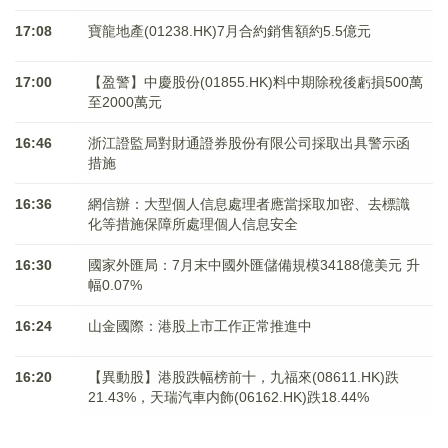
17:08
寶龍地產(01238.HK)7月合約銷售額約5.5億元
17:00
【盈警】中慶股份(01855.HK)料中期除稅後虧損500萬
至2000萬元
16:46
浙江證監局對財通證券股份有限公司採取出具警示函
措施
16:36
網信辦：大型個人信息處理者應當採取加密、去標識
化等措施保障所處理個人信息安全
16:30
國家外匯局：7月末中國外匯儲備規模34188億美元 升
幅0.07%
16:24
山金國際：港股上市工作正常推進中
16:20
【異動股】港股跌幅榜前十，九福來(08611.HK)跌
21.43%，天瑞汽車内飾(06162.HK)跌18.44%