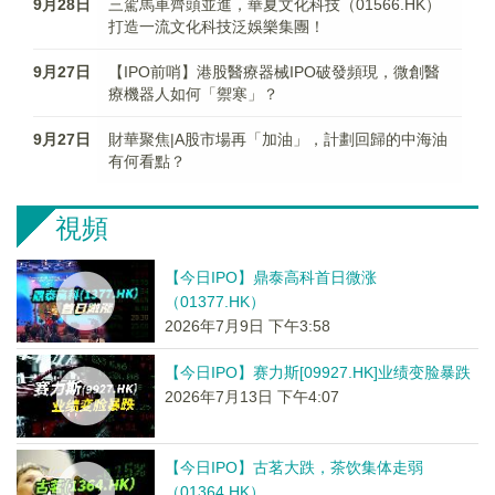
9月28日
三駕馬車齊頭並進，華夏文化科技（01566.HK）
打造一流文化科技泛娛樂集團！
9月27日
【IPO前哨】港股醫療器械IPO破發頻現，微創醫
療機器人如何「禦寒」？
9月27日
財華聚焦|A股市場再「加油」，計劃回歸的中海油
有何看點？
視頻
【今日IPO】鼎泰高科首日微涨
（01377.HK）
2026年7月9日 下午3:58
【今日IPO】赛力斯[09927.HK]业绩变脸暴跌
2026年7月13日 下午4:07
【今日IPO】古茗大跌，茶饮集体走弱
（01364.HK）