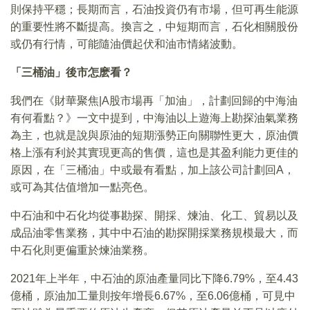
則保持平穩；長期而言，石油投資仍有市場，但可再生能源
的重要性將不斷提高。換言之，中短期而言，石化相關股份
或仍有行情，可能隨油價起伏和油市情緒波動。
「三桶油」後市怎麽看？
我們在《財華聚焦|A股市場再「加油」，計劃回歸的中海油
有何看點？》一文中提到，中海油以上遊海上勘探油氣業務
為主，也就是說與原油的短期漲勢正向關聯性更大，原油價
格上漲有利於其實現更高的售價，這也是其盈利能力更佳的
原因，在「三桶油」中或最有看點，加上該公司計劃回A，
或可為其估值增加一點亮色。
中石油和中石化均從事勘探、開採、煉油、化工、貿易以及
成品油零售業務，其中中石油的勘探開採業務規模最大，而
中石化則更偏重於煉油業務。
2021年上半年，中石油的原油產量同比下降6.79%，至4.43
億桶，原油加工量則按年增長6.67%，至6.06億桶，可見中