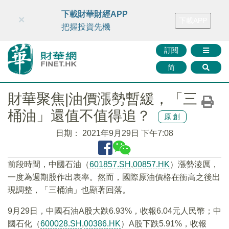
財華智庫網
FINTV
FINMETA
財華證券
媒體矩陣
下載財華財經APP
×
下載APP
智庫沙龍
聯絡我們
把握投資先機
訂閱
简
財華聚焦|油價漲勢暫緩，「三
桶油」還值不值得追？
原創
日期：
2021年9月29日 下午7:08
前段時間，中國石油（
601857.SH
,
00857.HK
）漲勢淩厲，
一度為週期股作出表率。然而，國際原油價格在衝高之後出
現調整，「三桶油」也顯著回落。
9月29日，中國石油A股大跌6.93%，收報6.04元人民幣；中
國石化（
600028.SH
,
00386.HK
）A股下跌5.91%，收報