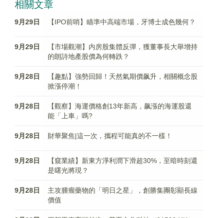
相關文章
9月29日
【IPO前哨】瞄準中高端市場，牙博士成色幾何？
9月29日
【市場觀潮】内房股集體反彈，獲董事長大舉增持
的朗詩地產股價為何轉跌？
9月28日
【趣點】強勢回歸！天然氣期價飙升，相關概念股
掀漲停潮！
9月28日
【觀察】海運價格創13年新高，飙漲的海運股還
能「上車」嗎?
9月28日
財華聚焦|這一次，攜程可能真的不一樣！
9月28日
【窺業績】新東方淨利潤下滑超30%，至暗時刻還
是曙光將現？
9月28日
主攻腫瘤藥物的「明日之星」，創勝集團彰顯長線
價值