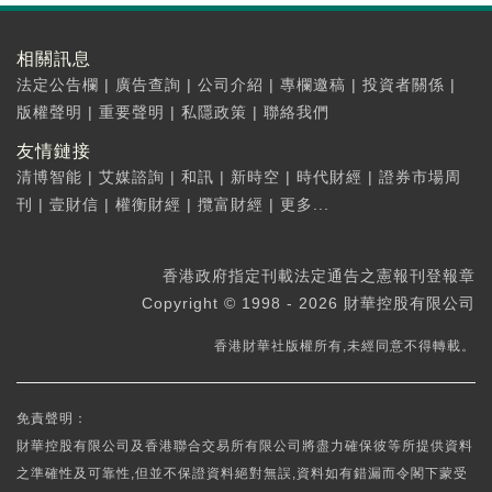
相關訊息
法定公告欄
|
廣告查詢
|
公司介紹
|
專欄邀稿
|
投資者關係
|
版權聲明
|
重要聲明
|
私隱政策
|
聯絡我們
友情鏈接
清博智能
|
艾媒諮詢
|
和訊
|
新時空
|
時代財經
|
證券市場周
刊
|
壹財信
|
權衡財經
|
攬富財經
|
更多...
香港政府指定刊載法定通告之憲報刊登報章
Copyright © 1998 - 2026 財華控股有限公司
香港財華社版權所有,未經同意不得轉載。
免責聲明：
財華控股有限公司及香港聯合交易所有限公司將盡力確保彼等所提供資料
之準確性及可靠性,但並不保證資料絕對無誤,資料如有錯漏而令閣下蒙受