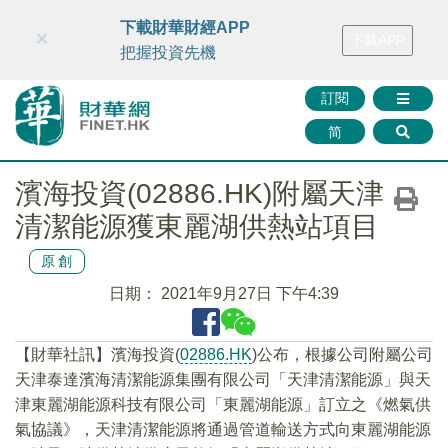
財華智庫網
FINTV
FINMETA
財華證券
媒體矩陣
下載財華財經APP
×
下載APP
智庫沙龍
聯絡我們
把握投資先機
訂閱
简
濱海投資(02886.HK)附屬天津
清潔能源獲東麗湖供熱站項目
原創
日期：
2021年9月27日 下午4:39
【財華社訊】濱海投資(
02886.HK
)公布，根據公司附屬公司
天津泰達濱海清潔能源集團有限公司「天津清潔能源」與天
津東麗湖能源科技有限公司「東麗湖能源」訂立之《燃氣供
氣協議》，天津清潔能源將通過管道輸送方式向東麗湖能源