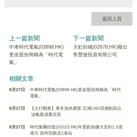
返回上頁
上一篇新聞
下一篇新聞
中車時代電氣(03898.HK)
天虹紡織(02678.HK)擬出
更改股份簡稱為「時代電
售豐捷投資有限公司
氣」
相關文章
9月27日
中車時代電氣(03898.HK)更改股份簡稱為「時代
電氣」
9月27日
【大行觀察】寒冬加供應緊 亞洲LNG現價創高位
油氣股成重災區
9月27日
時代集團控股(01023.HK)年度虧損擴大至約1.5億
港元 派特別股息1港仙