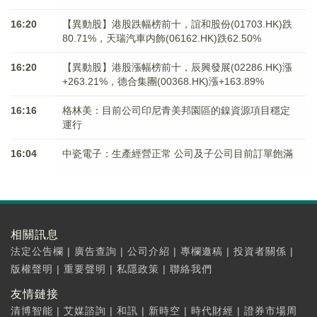
16:20
【異動股】港股跌幅榜前十，誼和股份(01703.HK)跌
80.71%，天瑞汽車内飾(06162.HK)跌62.50%
16:20
【異動股】港股漲幅榜前十，辰興發展(02286.HK)漲
+263.21%，德合集團(00368.HK)漲+163.89%
16:16
格林美：目前公司印尼青美邦園區的鎳資源項目穩定
運行
16:04
中瓷電子：生產經營正常 公司及子公司目前訂單飽滿
相關訊息
法定公告欄
|
廣告查詢
|
公司介紹
|
專欄邀稿
|
投資者關係
|
版權聲明
|
重要聲明
|
私隱政策
|
聯絡我們
友情鏈接
清博智能
|
艾媒諮詢
|
和訊
|
新時空
|
時代財經
|
證券市場周