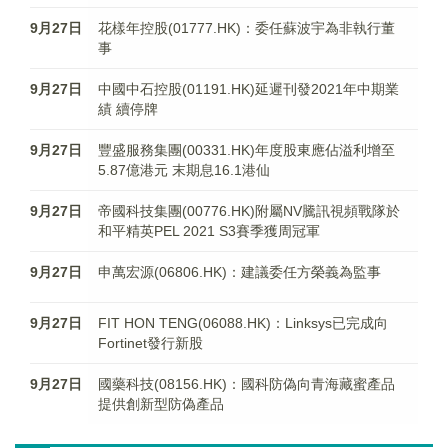
9月27日
花樣年控股(01777.HK)：委任蘇波宇為非執行董
事
9月27日
中國中石控股(01191.HK)延遲刊發2021年中期業
績 續停牌
9月27日
豐盛服務集團(00331.HK)年度股東應佔溢利增至
5.87億港元 末期息16.1港仙
9月27日
帝國科技集團(00776.HK)附屬NV騰訊視頻戰隊於
和平精英PEL 2021 S3賽季獲周冠軍
9月27日
申萬宏源(06806.HK)：建議委任方榮義為監事
9月27日
FIT HON TENG(06088.HK)：Linksys已完成向
Fortinet發行新股
9月27日
國藥科技(08156.HK)：國科防偽向青海藏蜜產品
提供創新型防偽產品