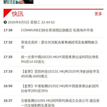
快訊
更多
2026年8月5日 星期三 22:44:52
17:38
COMMUNE幻師在香港開設旗艦店 拓展海外市場
17:32
香港交易所：委任何洸毅為董事總經理及集團戰略主
管
17:25
統一企業中國(00220.HK)中期股東應佔溢利同比增長
9%至14.02億元
17:10
【盈警】雲想科技(02131.HK)料2025年淨虧損收窄至
4500萬-6000萬元
16:50
【盈警】中漆集團(01932.HK)料中期股東應佔虧損同
比收窄28%至35%
16:37
石藥集團(01093.HK)與阿斯利康成立合資公司 建設新
一代生物制劑生產基地