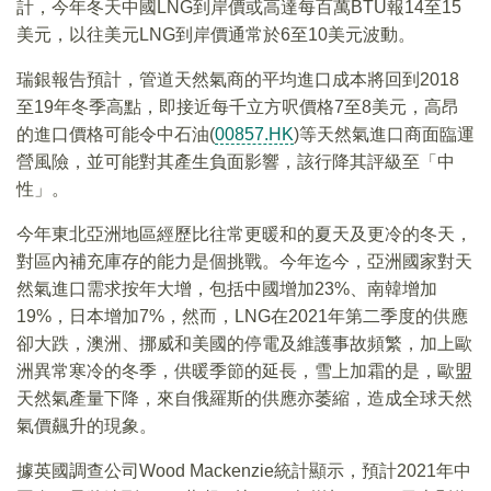
計，今年冬天中國LNG到岸價或高達每百萬BTU報14至15
美元，以往美元LNG到岸價通常於6至10美元波動。
瑞銀報告預計，管道天然氣商的平均進口成本將回到2018
至19年冬季高點，即接近每千立方呎價格7至8美元，高昂
的進口價格可能令中石油(
00857.HK
)等天然氣進口商面臨運
營風險，並可能對其產生負面影響，該行降其評級至「中
性」。
今年東北亞洲地區經歷比往常更暖和的夏天及更冷的冬天，
對區內補充庫存的能力是個挑戰。今年迄今，亞洲國家對天
然氣進口需求按年大增，包括中國增加23%、南韓增加
19%，日本增加7%，然而，LNG在2021年第二季度的供應
卻大跌，澳洲、挪威和美國的停電及維護事故頻繁，加上歐
洲異常寒冷的冬季，供暖季節的延長，雪上加霜的是，歐盟
天然氣產量下降，來自俄羅斯的供應亦萎縮，造成全球天然
氣價飆升的現象。
據英國調查公司Wood Mackenzie統計顯示，預計2021年中