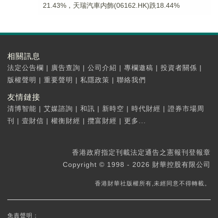
21.43%，天瑞汽車内飾(06162.HK)跌18.44%
相關訊息
法定公告欄
|
廣告查詢
|
公司介紹
|
專欄邀稿
|
投資者關係
|
版權聲明
|
重要聲明
|
私隱政策
|
聯絡我們
友情鏈接
清博智能
|
艾媒諮詢
|
和訊
|
新時空
|
時代財經
|
證券市場周
刊
|
壹財信
|
權衡財經
|
攬富財經
|
更多...
香港政府指定刊載法定通告之憲報刊登報章
Copyright © 1998 - 2026 財華控股有限公司
香港財華社版權所有,未經同意不得轉載。
免責聲明：