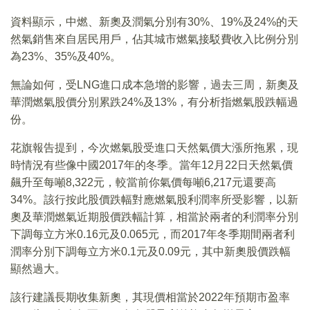
資料顯示，中燃、新奧及潤氣分別有30%、19%及24%的天
然氣銷售來自居民用戶，佔其城市燃氣接駁費收入比例分別
為23%、35%及40%。
無論如何，受LNG進口成本急增的影響，過去三周，新奧及
華潤燃氣股價分別累跌24%及13%，有分析指燃氣股跌幅過
份。
花旗報告提到，今次燃氣股受進口天然氣價大漲所拖累，現
時情況有些像中國2017年的冬季。當年12月22日天然氣價
飆升至每噸8,322元，較當前你氣價每噸6,217元還要高
34%。該行按此股價跌幅對應燃氣股利潤率所受影響，以新
奧及華潤燃氣近期股價跌幅計算，相當於兩者的利潤率分別
下調每立方米0.16元及0.065元，而2017年冬季期間兩者利
潤率分別下調每立方米0.1元及0.09元，其中新奧股價跌幅
顯然過大。
該行建議長期收集新奧，其現價相當於2022年預期市盈率