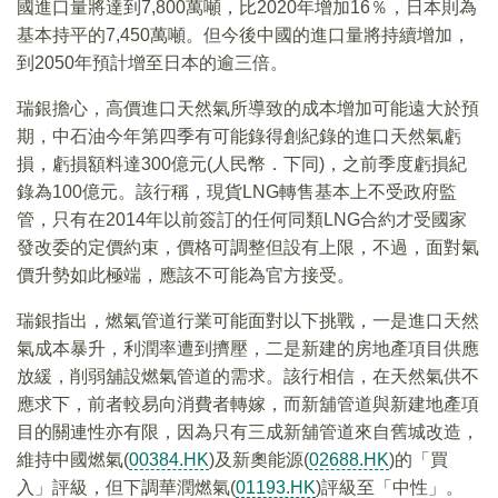
國進口量將達到7,800萬噸，比2020年增加16％，日本則為
基本持平的7,450萬噸。但今後中國的進口量將持續增加，
到2050年預計增至日本的逾三倍。
瑞銀擔心，高價進口天然氣所導致的成本增加可能遠大於預
期，中石油今年第四季有可能錄得創紀錄的進口天然氣虧
損，虧損額料達300億元(人民幣．下同)，之前季度虧損紀
錄為100億元。該行稱，現貨LNG轉售基本上不受政府監
管，只有在2014年以前簽訂的任何同類LNG合約才受國家
發改委的定價約束，價格可調整但設有上限，不過，面對氣
價升勢如此極端，應該不可能為官方接受。
瑞銀指出，燃氣管道行業可能面對以下挑戰，一是進口天然
氣成本暴升，利潤率遭到擠壓，二是新建的房地產項目供應
放緩，削弱舖設燃氣管道的需求。該行相信，在天然氣供不
應求下，前者較易向消費者轉嫁，而新舖管道與新建地產項
目的關連性亦有限，因為只有三成新舖管道來自舊城改造，
維持中國燃氣(
00384.HK
)及新奧能源(
02688.HK
)的「買
入」評級，但下調華潤燃氣(
01193.HK
)評級至「中性」。