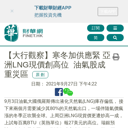
財華智庫網
FINTV
FINMETA
財華證券
媒體矩陣
下載財華財經APP
×
下載APP
智庫沙龍
聯絡我們
把握投資先機
訂閱
简
【大行觀察】寒冬加供應緊 亞
洲LNG現價創高位 油氣股成
重災區
原創
日期：
2021年9月27日 下午4:22
9月3日油氣大國俄羅斯傳出液化天然氣(LNG)庫存偏低， 接
下來兩個月需要減少其80%的天然氣出口，一場伴隨氣價瘋
漲的冬季正吹襲全球。上周亞洲LNG現貨價更遭炒高一成，
上試每百萬BTU（英熱單位）報27美元的高位。瑞銀預