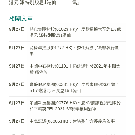
港元 派特別股息1港仙
氣」
相關文章
9月27日
時代集團控股(01023.HK)年度虧損擴大至約1.5億
港元 派特別股息1港仙
9月27日
花樣年控股(01777.HK)：委任蘇波宇為非執行董
事
9月27日
中國中石控股(01191.HK)延遲刊發2021年中期業
績 續停牌
9月27日
豐盛服務集團(00331.HK)年度股東應佔溢利增至
5.87億港元 末期息16.1港仙
9月27日
帝國科技集團(00776.HK)附屬NV騰訊視頻戰隊於
和平精英PEL 2021 S3賽季獲周冠軍
9月27日
申萬宏源(06806.HK)：建議委任方榮義為監事