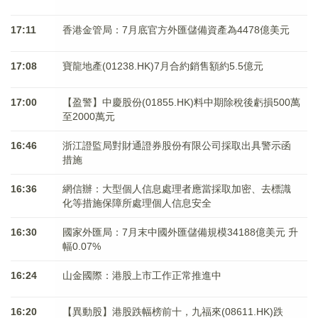
17:11
香港金管局：7月底官方外匯儲備資產為4478億美元
17:08
寶龍地產(01238.HK)7月合約銷售額約5.5億元
17:00
【盈警】中慶股份(01855.HK)料中期除稅後虧損500萬
至2000萬元
16:46
浙江證監局對財通證券股份有限公司採取出具警示函
措施
16:36
網信辦：大型個人信息處理者應當採取加密、去標識
化等措施保障所處理個人信息安全
16:30
國家外匯局：7月末中國外匯儲備規模34188億美元 升
幅0.07%
16:24
山金國際：港股上市工作正常推進中
16:20
【異動股】港股跌幅榜前十，九福來(08611.HK)跌