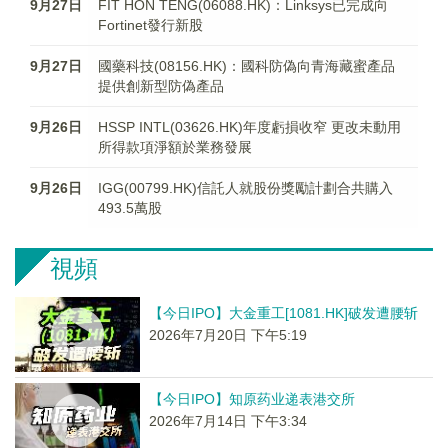
9月27日
FIT HON TENG(06088.HK)：Linksys已完成向
Fortinet發行新股
9月27日
國藥科技(08156.HK)：國科防偽向青海藏蜜產品
提供創新型防偽產品
9月26日
HSSP INTL(03626.HK)年度虧損收窄 更改未動用
所得款項淨額於業務發展
9月26日
IGG(00799.HK)信託人就股份獎勵計劃合共購入
493.5萬股
視頻
【今日IPO】大金重工[1081.HK]破发遭腰斩
2026年7月20日 下午5:19
【今日IPO】知原药业递表港交所
2026年7月14日 下午3:34