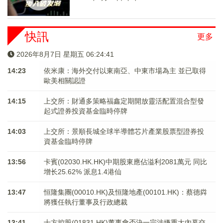
快訊
更多
2026年8月7日 星期五 06:24:42
14:23
依米康：海外交付以東南亞、中東市場為主 並已取得
歐美相關認證
14:15
上交所：財通多策略福鑫定期開放靈活配置混合型發
起式證券投資基金臨時停牌
14:03
上交所：景順長城全球半導體芯片產業股票型證券投
資基金臨時停牌
13:56
卡賓(02030.HK.HK)中期股東應佔溢利2081萬元 同比
增长25.62% 派息1.4港仙
13:47
恒隆集團(00010.HK)及恒隆地產(00101.HK)：蔡德粦
將獲任執行董事及行政總裁
13:41
十方控股(01831.HK)董事會否決一宗涉嫌重大內幕交