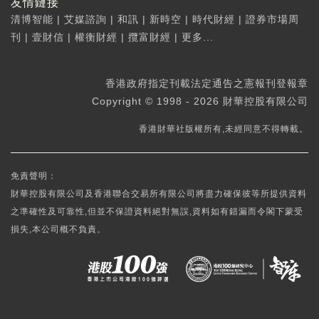
友情鏈接
清博智能
|
艾媒諮詢
|
和訊
|
新時空
|
時代財經
|
證券市場周
刊
|
壹財信
|
權衡財經
|
攬富財經
|
更多...
香港政府指定刊載法定通告之憲報刊登報章
Copyright © 1998 - 2026 財華控股有限公司
香港財華社版權所有,未經同意不得轉載。
免責聲明：
財華控股有限公司及香港聯合交易所有限公司將盡力確保彼等所提供資料
之準確性及可靠性,但並不保證資料絕對無誤,資料如有錯漏而令閣下蒙受
損失,本公司概不負責。