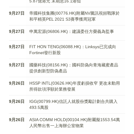
5.87億港元 末期息16.1港仙
9月27日
帝國科技集團(00776.HK)附屬NV騰訊視頻戰隊於
和平精英PEL 2021 S3賽季獲周冠軍
9月27日
申萬宏源(06806.HK)：建議委任方榮義為監事
9月27日
FIT HON TENG(06088.HK)：Linksys已完成向
Fortinet發行新股
9月27日
國藥科技(08156.HK)：國科防偽向青海藏蜜產品
提供創新型防偽產品
9月26日
HSSP INTL(03626.HK)年度虧損收窄 更改未動用
所得款項淨額於業務發展
9月26日
IGG(00799.HK)信託人就股份獎勵計劃合共購入
493.5萬股
9月26日
ASIA COMM HOLD(00104.HK)附屬擬1553.54萬
人民幣出售一上海辦公室物業