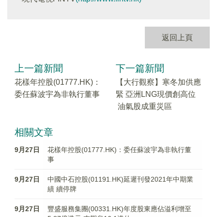
返回上頁
上一篇新聞
下一篇新聞
花樣年控股(01777.HK)：
【大行觀察】寒冬加供應
委任蘇波宇為非執行董事
緊 亞洲LNG現價創高位
油氣股成重災區
相關文章
9月27日
花樣年控股(01777.HK)：委任蘇波宇為非執行董
事
9月27日
中國中石控股(01191.HK)延遲刊發2021年中期業
績 續停牌
9月27日
豐盛服務集團(00331.HK)年度股東應佔溢利增至