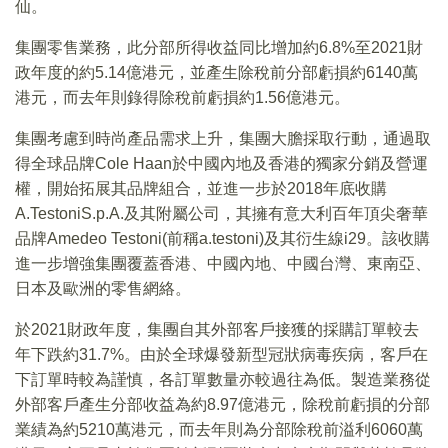
仙。
集團零售業務，此分部所得收益同比增加約6.8%至2021財
政年度的約5.14億港元，並產生除稅前分部虧損約6140萬
港元，而去年則錄得除稅前虧損約1.56億港元。
集團考慮到時尚產品需求上升，集團大膽採取行動，通過取
得全球品牌Cole Haan於中國內地及香港的獨家分銷及營運
權，開始拓展其品牌組合，並進一步於2018年底收購
A.TestoniS.p.A.及其附屬公司，其擁有意大利百年頂尖奢華
品牌Amedeo Testoni(前稱a.testoni)及其衍生線i29。該收購
進一步增強集團覆蓋香港、中國內地、中國台灣、東南亞、
日本及歐洲的零售網絡。
於2021財政年度，集團自其外部客戶接獲的採購訂單較去
年下跌約31.7%。由於全球爆發新型冠狀病毒疾病，客戶在
下訂單時較為謹慎，各訂單數量亦較過往為低。製造業務從
外部客戶產生分部收益為約8.97億港元，除稅前虧損的分部
業績為約5210萬港元，而去年則為分部除稅前溢利6060萬