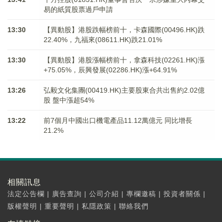
易的紙質股票過戶申請
13:30
【異動股】港股跌幅榜前十，卡森國際(00496.HK)跌
22.40%，九福來(08611.HK)跌21.01%
13:30
【異動股】港股漲幅榜前十，拿森科技(02261.HK)漲
+75.05%，辰興發展(02286.HK)漲+64.91%
13:26
弘毅文化集團(00419.HK)主要股東合共出售約2.02億
股 盤中漲超54%
13:22
前7個月中國出口機電產品11.12萬億元 同比增長
21.2%
相關訊息
法定公告欄
|
廣告查詢
|
公司介紹
|
專欄邀稿
|
投資者關係
|
版權聲明
|
重要聲明
|
私隱政策
|
聯絡我們