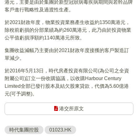
港元，主要是由於集團於新型冠狀病毒疾病期間與若幹品牌
客戶進行戰略性及過渡性生產。
於2021財政年度，物業投資業務產生收益約1350萬港元，
除稅前虧損的分部業績為約260萬港元，此乃由於投資物業
公平值虧損淨額約1140萬港元所致。
集團收益減幅乃主要由於2021財政年度接獲的客戶製造訂
單減少。
於2016年5月13日，時代房產投資有限公司(為公司之全資
附屬公司)訂立一份收購協議，以收購Harbour Century
Limited全部已發行股本及結欠股東貸款，代價為5.60億港
元(可予調整)。
港交所原文
時代集團控股
01023.HK