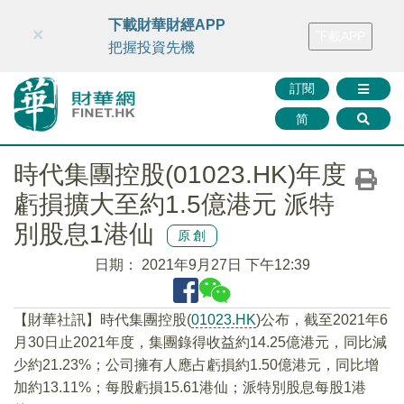
財華智庫網
FINTV
FINMETA
財華證券
媒體矩陣
下載財華財經APP
×
下載APP
智庫沙龍
聯絡我們
把握投資先機
訂閱
简
時代集團控股(01023.HK)年度
虧損擴大至約1.5億港元 派特
別股息1港仙
原創
日期：
2021年9月27日 下午12:39
【財華社訊】時代集團控股(
01023.HK
)公布，截至2021年6
月30日止2021年度，集團錄得收益約14.25億港元，同比減
少約21.23%；公司擁有人應占虧損約1.50億港元，同比增
加約13.11%；每股虧損15.61港仙；派特別股息每股1港