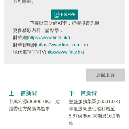
方可轉載。
下載APP
下載財華財經APP，把握投資先機
更多精彩内容，請點擊：
財華網
(https://www.finet.hk/)
財華智庫網
(https://www.finet.com.cn)
現代電視FINTV
(http://www.fintv.hk)
返回上頁
上一篇新聞
下一篇新聞
申萬宏源(06806.HK)：建
豐盛服務集團(00331.HK)
議委任方榮義為監事
年度股東應佔溢利增至
5.87億港元 末期息16.1港
仙