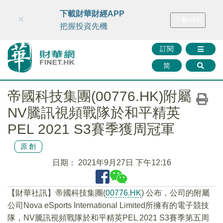
財華智庫網
FINTV
FINMETA
財華證券
媒體矩陣
下載財華財經APP
×
下載APP
智庫沙龍
聯絡我們
把握投資先機
訂閱
简
帝國科技集團(00776.HK)附屬
NV騰訊視頻戰隊於和平精英
PEL 2021 S3賽季獲周冠軍
原創
日期：
2021年9月27日 下午12:16
【財華社訊】帝國科技集團(
00776.HK
) 公布，公司的附屬
公司Nova eSports International Limited所擁有的電子競技
隊，NV騰訊視頻戰隊於和平精英PEL 2021 S3賽季第五周