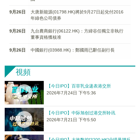
9月26日
大唐新能源(01798.HK)將於9月27日起兌付2016
年綠色公司債券
9月26日
九台農商銀行(06122.HK)：方緯谷任獨立非執行
董事資格獲核准
9月26日
中國銀行(03988.HK)：鄭國雨已辭任副行長
視頻
【今日IPO】百菲乳业递表港交所
2026年7月24日 下午5:36
【今日IPO】中际旭创过港交所聆讯
2026年7月21日 下午5:50
【今日IPO】大族数控[3200.HK]业绩暴增反