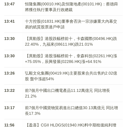
13:47
恒隆集團(00010.HK)及恒隆地產(00101.HK)：蔡德粦
將獲任執行董事及行政總裁
13:41
十方控股(01831.HK)董事會否決一宗涉嫌重大內幕交
易的紙質股票過戶申請
13:30
【異動股】港股跌幅榜前十，卡森國際(00496.HK)跌
22.40%，九福來(08611.HK)跌21.01%
13:30
【異動股】港股漲幅榜前十，拿森科技(02261.HK)漲
+75.05%，辰興發展(02286.HK)漲+64.91%
13:26
弘毅文化集團(00419.HK)主要股東合共出售約2.02億
股 盤中漲超54%
13:22
前7個月中國出口機電產品11.12萬億元 同比增長
21.2%
13:17
前7個月中國貨物貿易進出口總值30.13萬億元 同比增
長17.3%
11:56
【盈喜】CGII HLDGS(01940.HK)料中期稅後純利增