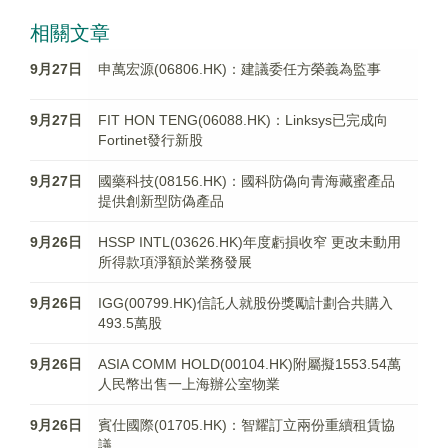
相關文章
9月27日
申萬宏源(06806.HK)：建議委任方榮義為監事
9月27日
FIT HON TENG(06088.HK)：Linksys已完成向
Fortinet發行新股
9月27日
國藥科技(08156.HK)：國科防偽向青海藏蜜產品
提供創新型防偽產品
9月26日
HSSP INTL(03626.HK)年度虧損收窄 更改未動用
所得款項淨額於業務發展
9月26日
IGG(00799.HK)信託人就股份獎勵計劃合共購入
493.5萬股
9月26日
ASIA COMM HOLD(00104.HK)附屬擬1553.54萬
人民幣出售一上海辦公室物業
9月26日
賓仕國際(01705.HK)：智耀訂立兩份重續租賃協
議