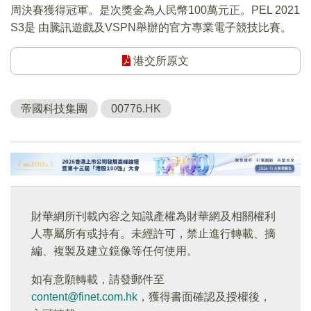
周決賽獲得冠軍。是次獎金為人民幣100萬元正。PEL 2021
S3是 由騰訊遊戲及VSPN舉辦的官方專業電子競技比賽。
港交所原文
帝國科技集團
00776.HK
財華網所刊載內容之知識產權為財華網及相關權利
人專屬所有或持有。未經許可，禁止進行轉載、摘
編、複製及建立鏡像等任何使用。
如有意願轉載，請發郵件至
content@finet.com.hk
，獲得書面確認及授權後，