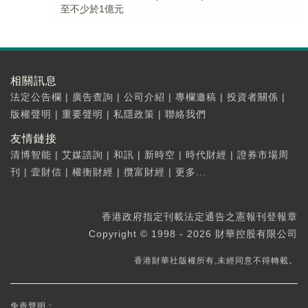
至不少於1億元
相關訊息
法定公告欄
|
廣告查詢
|
公司介紹
|
專欄邀稿
|
投資者關係
|
版權聲明
|
重要聲明
|
私隱政策
|
聯絡我們
友情鏈接
清博智能
|
艾媒諮詢
|
和訊
|
新時空
|
時代財經
|
證券市場周
刊
|
壹財信
|
權衡財經
|
攬富財經
|
更多...
香港政府指定刊載法定通告之憲報刊登報章
Copyright © 1998 - 2026 財華控股有限公司
香港財華社版權所有,未經同意不得轉載。
免責聲明：