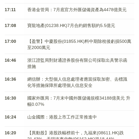
17:11
香港金管局：7月底官方外匯儲備資產為4478億美元
17:08
寶龍地產(01238.HK)7月合約銷售額約5.5億元
17:00
【盈警】中慶股份(01855.HK)料中期除稅後虧損500萬
至2000萬元
16:46
浙江證監局對財通證券股份有限公司採取出具警示函
措施
16:36
網信辦：大型個人信息處理者應當採取加密、去標識
化等措施保障所處理個人信息安全
16:30
國家外匯局：7月末中國外匯儲備規模34188億美元 升
幅0.07%
16:24
山金國際：港股上市工作正常推進中
16:20
【異動股】港股跌幅榜前十，九福來(08611.HK)跌