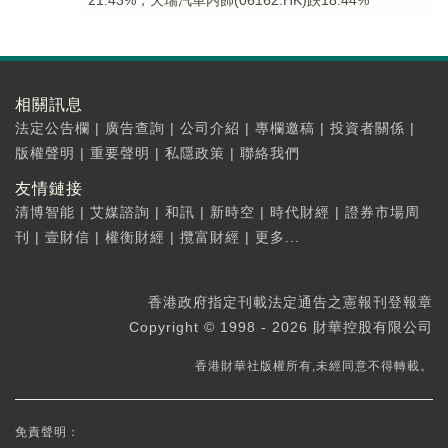
21.43%，天瑞汽車内飾(06162.HK)跌18.44%
相關訊息
法定公告欄
|
廣告查詢
|
公司介紹
|
專欄邀稿
|
投資者關係
|
版權聲明
|
重要聲明
|
私隱政策
|
聯絡我們
友情鏈接
清博智能
|
艾媒諮詢
|
和訊
|
新時空
|
時代財經
|
證券市場周
刊
|
壹財信
|
權衡財經
|
攬富財經
|
更多...
香港政府指定刊載法定通告之憲報刊登報章
Copyright © 1998 - 2026 財華控股有限公司
香港財華社版權所有,未經同意不得轉載。
免責聲明：