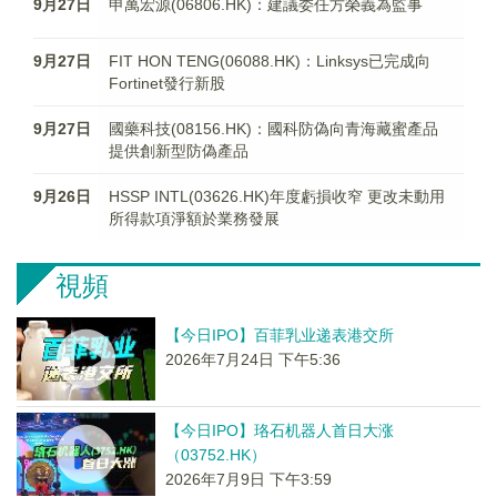
9月27日
申萬宏源(06806.HK)：建議委任方榮義為監事
9月27日
FIT HON TENG(06088.HK)：Linksys已完成向
Fortinet發行新股
9月27日
國藥科技(08156.HK)：國科防偽向青海藏蜜產品
提供創新型防偽產品
9月26日
HSSP INTL(03626.HK)年度虧損收窄 更改未動用
所得款項淨額於業務發展
視頻
【今日IPO】百菲乳业递表港交所
2026年7月24日 下午5:36
【今日IPO】珞石机器人首日大涨
（03752.HK）
2026年7月9日 下午3:59