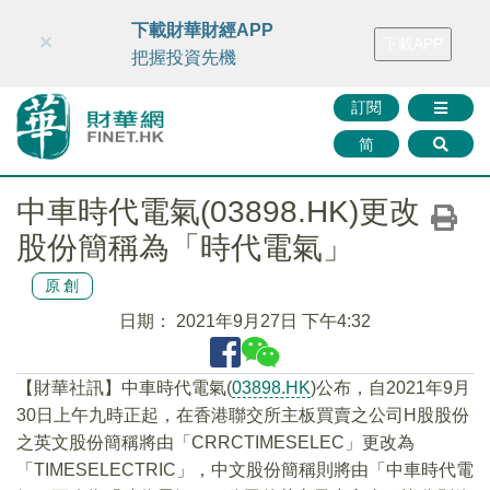
財華智庫網
FINTV
FINMETA
財華證券
媒體矩陣
下載財華財經APP
×
下載APP
智庫沙龍
聯絡我們
把握投資先機
訂閱
简
中車時代電氣(03898.HK)更改
股份簡稱為「時代電氣」
原創
日期：
2021年9月27日 下午4:32
【財華社訊】中車時代電氣(
03898.HK
)公布，自2021年9月
30日上午九時正起，在香港聯交所主板買賣之公司H股股份
之英文股份簡稱將由「CRRCTIMESELEC」更改為
「TIMESELECTRIC」，中文股份簡稱則將由「中車時代電