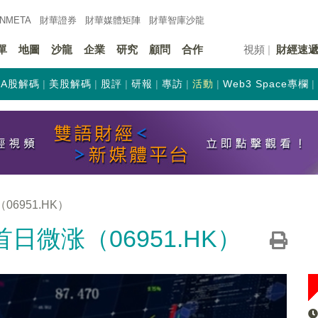
INMETA
財華證券
財華
媒體矩陣
財華
智庫沙龍
單
地圖
沙龍
企業
研究
顧問
合作
視頻
財經速
A股解碼
美股解碼
股評
研報
專訪
活動
Web3 Space專欄
6951.HK）
日微涨（06951.HK）