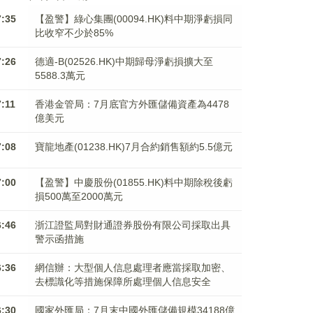
7:35
【盈警】綠心集團(00094.HK)料中期淨虧損同
比收窄不少於85%
7:26
德適-B(02526.HK)中期歸母淨虧損擴大至
5588.3萬元
7:11
香港金管局：7月底官方外匯儲備資產為4478
億美元
7:08
寶龍地產(01238.HK)7月合約銷售額約5.5億元
7:00
【盈警】中慶股份(01855.HK)料中期除稅後虧
損500萬至2000萬元
6:46
浙江證監局對財通證券股份有限公司採取出具
警示函措施
6:36
網信辦：大型個人信息處理者應當採取加密、
去標識化等措施保障所處理個人信息安全
6:30
國家外匯局：7月末中國外匯儲備規模34188億