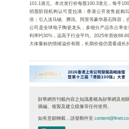
101.1港元。本次发行价每股100.3港元，每手
招股阶段机构认可度拉满：香港公开发售超购327.
倍；引入淡马锡、腾讯、阿里等豪华基石阵容，合计
公司是全球电子陶瓷龙头，多细分产品市占率全
利率约30%，远高于行业平均。2025年营收88.
大体量标的情绪溢价有限，长期价值仍需看成长
財華網所刊載內容之知識產權為財華網及相
摘編、複製及建立鏡像等任何使用。
如有意願轉載，請發郵件至
content@finet.c