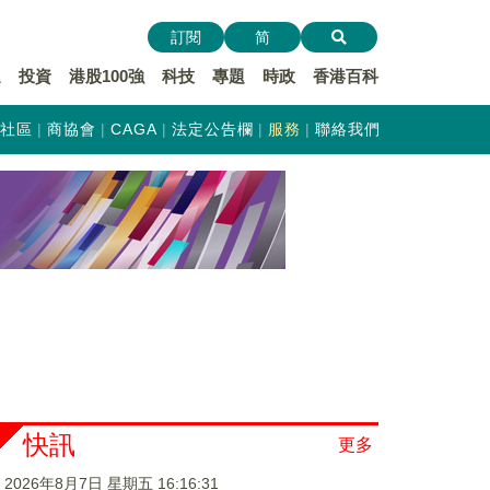
訂閱
简
遞
投資
港股100強
科技
專題
時政
香港百科
社區
商協會
CAGA
法定公告欄
服務
聯絡我們
快訊
更多
2026年8月7日 星期五 16:16:32