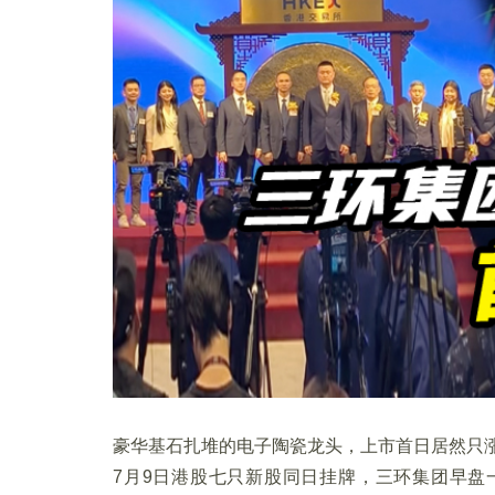
豪华基石扎堆的电子陶瓷龙头，上市首日居然只涨了
7月9日港股七只新股同日挂牌，三环集团早盘一