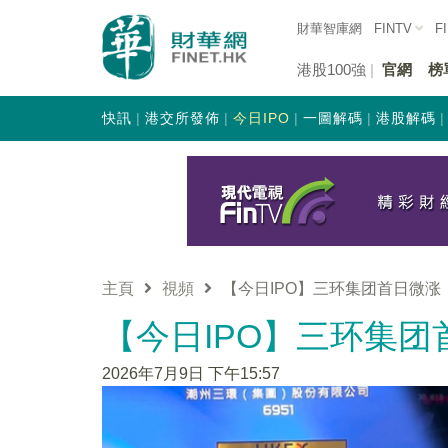
財華智庫網
FINTV
F
港股100強
官網
榜
快訊
港交所發佈
今日IPO
一圖解碼
港股解碼
主頁
視頻
【今日IPO】三环集团首日微涨（0
【今日IPO】三环集团首
2026年7月9日 下午15:57