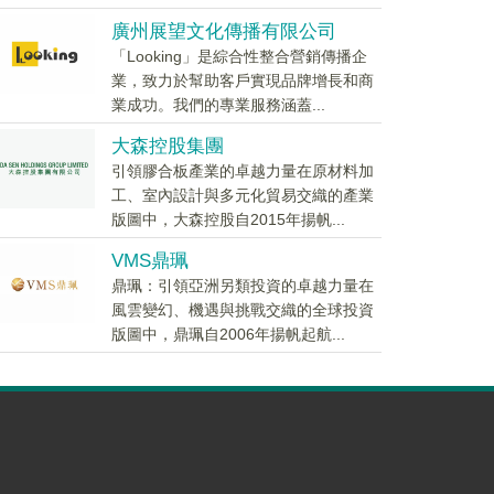
廣州展望文化傳播有限公司
「Looking」是綜合性整合營銷傳播企
業，致力於幫助客戶實現品牌增長和商
業成功。我們的專業服務涵蓋...
大森控股集團
引領膠合板產業的卓越力量在原材料加
工、室內設計與多元化貿易交織的產業
版圖中，大森控股自2015年揚帆...
VMS鼎珮
鼎珮：引領亞洲另類投資的卓越力量在
風雲變幻、機遇與挑戰交織的全球投資
版圖中，鼎珮自2006年揚帆起航...