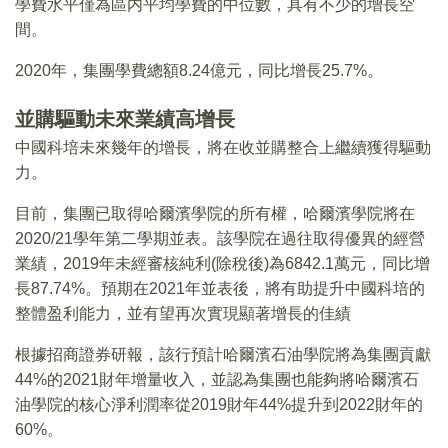
學費水平僅為區内平均學費的中位數，具有不少的增長空
間。
2020年，集團學費總額8.24億元，同比增長25.7%。
並購驅動未來業績高增長
中國科培未來幾年的增長，將在收並購整合上繼續獲得驅動
力。
目前，集團已取得哈爾濱學院的所有權，哈爾濱學院將在
2020/21學年第二學期並表。該學院在過往取得優異的經營
業績，2019年未經審核純利(除稅後)為6842.1萬元，同比增
長87.74%。預期在2021年並表後，將有助提升中國科培的
整體盈利能力，並有望再次實現顯著增長的佳績
根據招商證券研報，該行預計哈爾濱石油學院將為集團貢獻
44%的2021財年增量收入，並認為集團也能夠將哈爾濱石
油學院的核心淨利潤率從2019財年44%提升到2022財年的
60%。