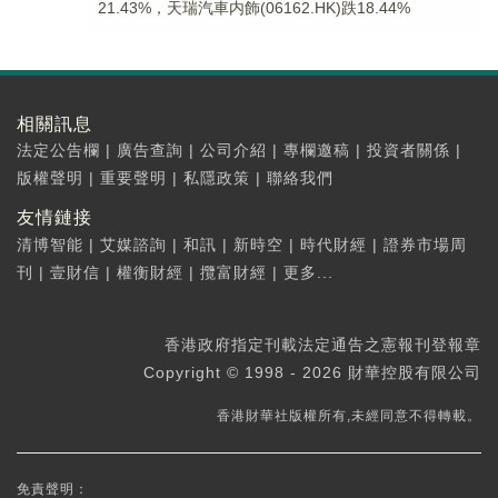
21.43%，天瑞汽車内飾(06162.HK)跌18.44%
相關訊息
法定公告欄
|
廣告查詢
|
公司介紹
|
專欄邀稿
|
投資者關係
|
版權聲明
|
重要聲明
|
私隱政策
|
聯絡我們
友情鏈接
清博智能
|
艾媒諮詢
|
和訊
|
新時空
|
時代財經
|
證券市場周
刊
|
壹財信
|
權衡財經
|
攬富財經
|
更多...
香港政府指定刊載法定通告之憲報刊登報章
Copyright © 1998 - 2026 財華控股有限公司
香港財華社版權所有,未經同意不得轉載。
免責聲明：