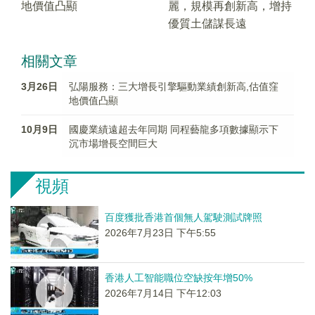
地價值凸顯
麗，規模再創新高，增持
優質土儲謀長遠
相關文章
3月26日
弘陽服務：三大增長引擎驅動業績創新高,估值窪
地價值凸顯
10月9日
國慶業績遠超去年同期 同程藝龍多項數據顯示下
沉市場增長空間巨大
視頻
百度獲批香港首個無人駕駛測試牌照
2026年7月23日 下午5:55
香港人工智能職位空缺按年增50%
2026年7月14日 下午12:03