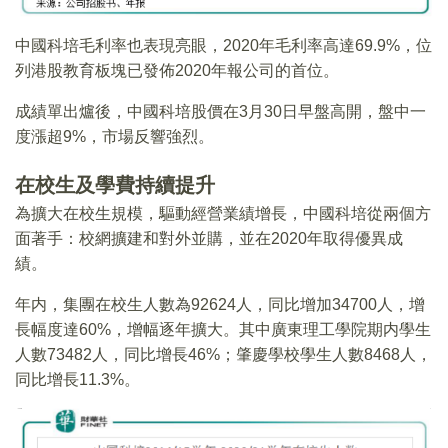
中國科培毛利率也表現亮眼，2020年毛利率高達69.9%，位
列港股教育板塊已發佈2020年報公司的首位。
成績單出爐後，中國科培股價在3月30日早盤高開，盤中一
度漲超9%，市場反響強烈。
在校生及學費持續提升
為擴大在校生規模，驅動經營業績增長，中國科培從兩個方
面著手：校網擴建和對外並購，並在2020年取得優異成
績。
年内，集團在校生人數為92624人，同比增加34700人，增
長幅度達60%，增幅逐年擴大。其中廣東理工學院期内學生
人數73482人，同比增長46%；肇慶學校學生人數8468人，
同比增長11.3%。