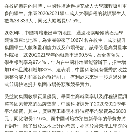
在校網擴建的同時，中國科培通過擴充成人大學課程吸引更
多的學生。集團2020/2021學年成人大學課程的就讀學生人
數為38,833人，同比大幅增長97.5%。
2020年，中國科培走出華南地區，通過收購哈爾濱石油學
院進軍東北地區，為集團帶來了10674名在校生，成功提升
集團學生人數和盈利能力以及市場份額。該學院是高質量本
科院校，2020/2021學年的就業率達90.5%，為全省領先，
學生報到率為97.4%，年内在中國科培賦能營辦下，招生增
加14%且純利增加33%。這表明，中國科培擁有優秀的收並
購整合能力和高效的執行能力，有利於未來進一步通過外延
式並購快速提升集團市場份額和競爭實力。
受益於集團教學質量優異、畢業生高就業率以及課程設置調
整等因素帶來的品牌聲譽，中國科培調升了2020/2021學年
平均學費。其中，廣東理工學院本科課程平均學費為26800
元，同比增長12.6%。而中國科培亦預告新學年的學費亦將
作調升，除了出於成本上升的考慮，亦基於廣東理工學院的