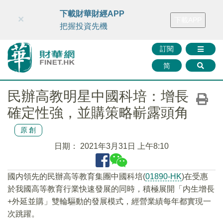
財華智庫網
FINTV
FINMETA
財華證券
媒體矩陣
下載財華財經APP
×
下載APP
智庫沙龍
聯絡我們
把握投資先機
訂閱
简
民辦高教明星中國科培：增長
確定性強，並購策略嶄露頭角
原創
日期：
2021年3月31日 上午8:10
國内領先的民辦高等教育集團中國科培(
01890-HK
)在受惠
於我國高等教育行業快速發展的同時，積極展開「内生增長
+外延並購」雙輪驅動的發展模式，經營業績每年都實現一
次跳躍。