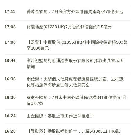
17:11
香港金管局：7月底官方外匯儲備資產為4478億美元
17:08
寶龍地產(01238.HK)7月合約銷售額約5.5億元
17:00
【盈警】中慶股份(01855.HK)料中期除稅後虧損500萬
至2000萬元
16:46
浙江證監局對財通證券股份有限公司採取出具警示函
措施
16:36
網信辦：大型個人信息處理者應當採取加密、去標識
化等措施保障所處理個人信息安全
16:30
國家外匯局：7月末中國外匯儲備規模34188億美元 升
幅0.07%
16:24
山金國際：港股上市工作正常推進中
16:20
【異動股】港股跌幅榜前十，九福來(08611.HK)跌