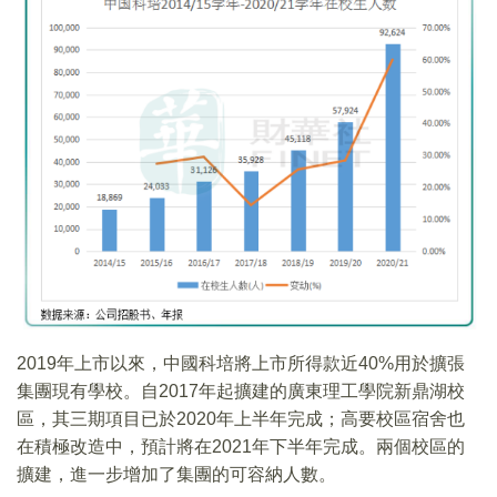
2019年上市以來，中國科培將上市所得款近40%用於擴張
集團現有學校。自2017年起擴建的廣東理工學院新鼎湖校
區，其三期項目已於2020年上半年完成；高要校區宿舍也
在積極改造中，預計將在2021年下半年完成。兩個校區的
擴建，進一步增加了集團的可容納人數。