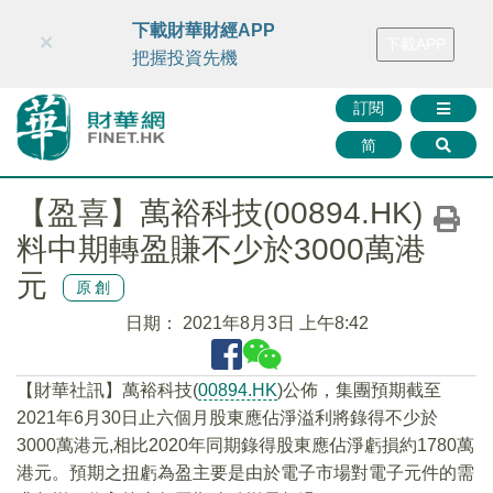
財華智庫網
FINTV
FINMETA
財華證券
媒體矩陣
下載財華財經APP
×
下載APP
智庫沙龍
聯絡我們
把握投資先機
訂閱
简
【盈喜】萬裕科技(00894.HK)
料中期轉盈賺不少於3000萬港
元
原創
日期：
2021年8月3日 上午8:42
【財華社訊】萬裕科技(
00894.HK
)公佈，集團預期截至
2021年6月30日止六個月股東應佔淨溢利將錄得不少於
3000萬港元,相比2020年同期錄得股東應佔淨虧損約1780萬
港元。預期之扭虧為盈主要是由於電子市場對電子元件的需