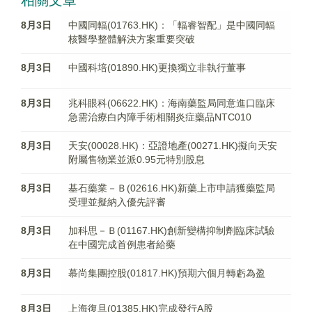
相關文章
8月3日
中國同輻(01763.HK)：「輻睿智配」是中國同輻
核醫學整體解決方案重要突破
8月3日
中國科培(01890.HK)更換獨立非執行董事
8月3日
兆科眼科(06622.HK)：海南藥監局同意進口臨床
急需治療白内障手術相關炎症藥品NTC010
8月3日
天安(00028.HK)：亞證地產(00271.HK)擬向天安
附屬售物業並派0.95元特別股息
8月3日
基石藥業－Ｂ(02616.HK)新藥上市申請獲藥監局
受理並擬納入優先評審
8月3日
加科思－Ｂ(01167.HK)創新變構抑制劑臨床試驗
在中國完成首例患者給藥
8月3日
慕尚集團控股(01817.HK)預期六個月轉虧為盈
8月3日
上海復旦(01385.HK)完成發行A股