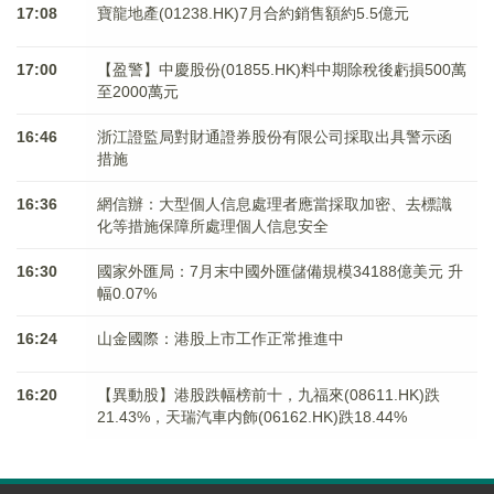
17:08
寶龍地產(01238.HK)7月合約銷售額約5.5億元
17:00
【盈警】中慶股份(01855.HK)料中期除稅後虧損500萬
至2000萬元
16:46
浙江證監局對財通證券股份有限公司採取出具警示函
措施
16:36
網信辦：大型個人信息處理者應當採取加密、去標識
化等措施保障所處理個人信息安全
16:30
國家外匯局：7月末中國外匯儲備規模34188億美元 升
幅0.07%
16:24
山金國際：港股上市工作正常推進中
16:20
【異動股】港股跌幅榜前十，九福來(08611.HK)跌
21.43%，天瑞汽車内飾(06162.HK)跌18.44%