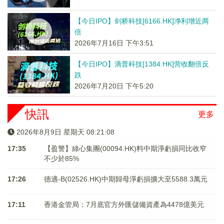
【今日IPO】剑桥科技[6166.HK]净利增近两
倍
2026年7月16日 下午3:51
【今日IPO】滴普科技[1384.HK]营收翻倍反
跌
2026年7月20日 下午5:20
快訊
更多
2026年8月9日 星期天 08:21:08
17:35
【盈警】綠心集團(00094.HK)料中期淨虧損同比收窄
不少於85%
17:26
德適-B(02526.HK)中期歸母淨虧損擴大至5588.3萬元
17:11
香港金管局：7月底官方外匯儲備資產為4478億美元