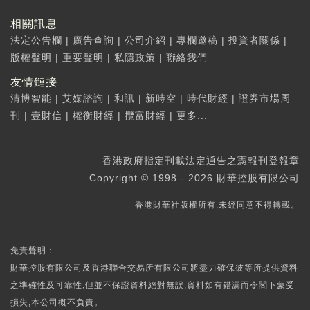
相關訊息
法定公告欄
|
廣告查詢
|
公司介紹
|
專欄邀稿
|
投資者關係
|
版權聲明
|
重要聲明
|
私隱政策
|
聯絡我們
友情鏈接
清博智能
|
艾媒諮詢
|
和訊
|
新時空
|
時代財經
|
證券市場周
刊
|
壹財信
|
權衡財經
|
攬富財經
|
更多...
香港政府指定刊載法定通告之憲報刊登報章
Copyright © 1998 - 2026 財華控股有限公司
香港財華社版權所有,未經同意不得轉載。
免責聲明：
財華控股有限公司及香港聯合交易所有限公司將盡力確保彼等所提供資料
之準確性及可靠性,但並不保證資料絕對無誤,資料如有錯漏而令閣下蒙受
損失,本公司概不負責。