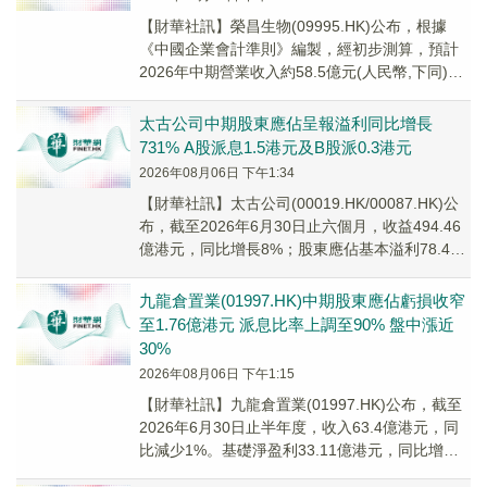
【財華社訊】榮昌生物(09995.HK)公布，根據
《中國企業會計準則》編製，經初步測算，預計
2026年中期營業收入約58.5億元(人民幣,下同)，
同比增加約433%；預計歸屬母公...
太古公司中期股東應佔呈報溢利同比增長
731% A股派息1.5港元及B股派0.3港元
2026年08月06日 下午1:34
【財華社訊】太古公司(00019.HK/00087.HK)公
布，截至2026年6月30日止六個月，收益494.46
億港元，同比增長8%；股東應佔基本溢利78.43
億港元，同比增長...
九龍倉置業(01997.HK)中期股東應佔虧損收窄
至1.76億港元 派息比率上調至90% 盤中漲近
30%
2026年08月06日 下午1:15
【財華社訊】九龍倉置業(01997.HK)公布，截至
2026年6月30日止半年度，收入63.4億港元，同
比減少1%。基礎淨盈利33.11億港元，同比增加
6%；若計入投資物業重估減...