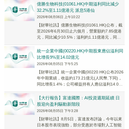
億勝生物科技(01061.HK)中期溢利同比減少
32.2%至1.11億港元 派息5港仙
2026年08月06日 上午10:22
【財華社訊】億勝生物科技(01061.HK)公布，截
至2026年6月30日止六個月，營業額約7.85億港
元，同比減少10.5%；溢利約1.11億港元，同比
減少32.2%；每股盈利...
統一企業中國(00220.HK)中期股東應佔溢利同
比增長9%至14.02億元
2026年08月05日 下午5:25
【財華社訊】統一企業中國(00220.HK)公布2026
年中期業績，收益約173.21億元(人民幣,下同)，
同比增長1.4%；公司權益持有人應佔溢利14.02
億元，同比增長9.0...
【大行報告】富達國際：AI投資週期延續 日
股迎向盈利驅動新階段
2026年08月05日 下午3:28
【財華社訊】8月5日，富達发布評論，今年以來
日本股市表現強勁，部分受惠於市場對人工智能