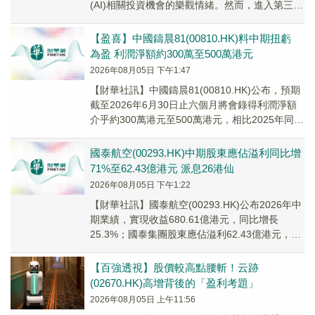
(AI)相關投資機會的樂觀情緒。然而，進入第三
季，市場開始消化第二季由少數AI相關族群所帶
動...
【盈喜】中國鑄晨81(00810.HK)料中期扭虧
為盈 利潤淨額約300萬至500萬港元
2026年08月05日 下午1:47
【財華社訊】中國鑄晨81(00810.HK)公布，預期
截至2026年6月30日止六個月將會錄得利潤淨額
介乎約300萬港元至500萬港元，相比2025年同期
為虧損淨額約380萬港元...
國泰航空(00293.HK)中期股東應佔溢利同比增
71%至62.43億港元 派息26港仙
2026年08月05日 下午1:22
【財華社訊】國泰航空(00293.HK)公布2026年中
期業績，實現收益680.61億港元，同比增長
25.3%；國泰集團股東應佔溢利62.43億港元，同
比增長71%；每股盈利99...
【百強透視】股價較高點腰斬！云跡
(02670.HK)高增背後的「盈利考題」
2026年08月05日 上午11:56