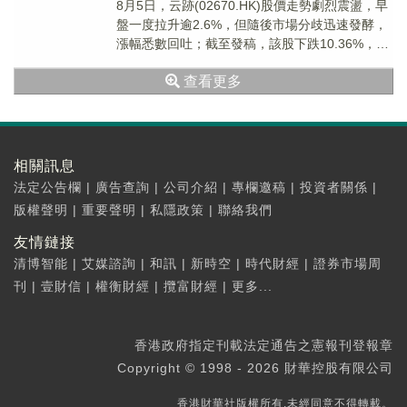
8月5日，云跡(02670.HK)股價走勢劇烈震盪，早
盤一度拉升逾2.6%，但隨後市場分歧迅速發酵，
漲幅悉數回吐；截至發稿，該股下跌10.36%，報
147.9港元/股。
查看更多
相關訊息
法定公告欄
|
廣告查詢
|
公司介紹
|
專欄邀稿
|
投資者關係
|
版權聲明
|
重要聲明
|
私隱政策
|
聯絡我們
友情鏈接
清博智能
|
艾媒諮詢
|
和訊
|
新時空
|
時代財經
|
證券市場周
刊
|
壹財信
|
權衡財經
|
攬富財經
|
更多...
香港政府指定刊載法定通告之憲報刊登報章
Copyright © 1998 - 2026 財華控股有限公司
香港財華社版權所有,未經同意不得轉載。