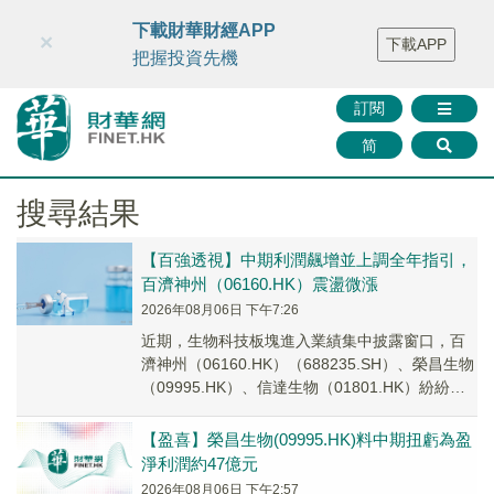
財華智庫網
FINTV
FINMETA
財華證券
媒體矩陣
下載財華財經APP
×
下載APP
智庫沙龍
聯絡我們
把握投資先機
訂閱
简
搜尋結果
【百強透視】中期利潤飆增並上調全年指引，
百濟神州（06160.HK）震盪微漲
2026年08月06日 下午7:26
近期，生物科技板塊進入業績集中披露窗口，百
濟神州（06160.HK）（688235.SH）、榮昌生物
（09995.HK）、信達生物（01801.HK）紛紛披
露了2026年上半年業...
【盈喜】榮昌生物(09995.HK)料中期扭虧為盈
淨利潤約47億元
2026年08月06日 下午2:57