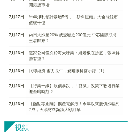
闖港股市場
7月27日
半年淨利預計暴增5倍，「矽料巨頭」大全能源市
值破千億
7月27日
兩日大漲超20% 成交額近200億元 中芯國際或將
王者歸來？
7月26日
這家公司僅次於海天味業：姚老板在抄底，張坤解
套有望？
7月26日
眼球經濟|蓄力長牛，愛爾眼科啓示錄（1）
7月26日
【行業一線】股價暴跌，「雙減」政策下教培行業
迎至暗時刻？
7月26日
【熱點零距離】擴產電解液！今年以來股價漲幅約
7成，天賜材料頻獲大額訂單
視頻