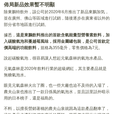
佈局新品效果暫不明顯
除東鵬特飲外，該公司於2020年6月推出了新品東鵬加気，
並在廣州、佛山等區域進行試銷，隨後逐步在廣東省以外的
部分省市地區進行試銷。
據悉，
這是東鵬飲料推出的首款含氣能量型營養素飲料，加
入碳酸氣泡和蔓越莓風味，採用金屬罐包裝，是公司首款定
價高端的功能飲料，
規格為355毫升，零售價格為7元。
說起碳酸氣泡，很容易讓人想起元氣森林的氣泡水產品。
元氣森林是2020年飲料行業的超級網紅，其主要產品就是
無糖氣泡水。
眼見元氣森林火出了圈，也一些大廠也迫不及待的入場了，
農夫山泉也推出了一款日係風的氣泡水，並且話里話外暗示
用的日本桃子，還是福島的。
不料，以擅長營銷著稱的農夫山泉就因為這款產品翻車了，