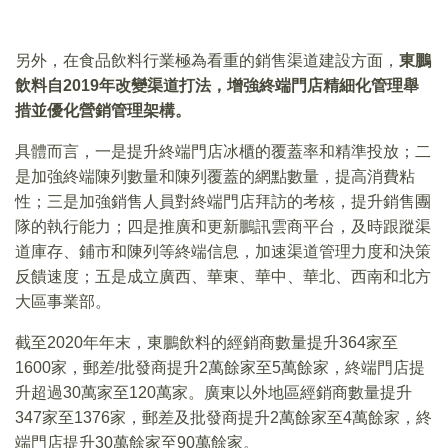
另外，在食品飲料行業極為看重的銷售渠道建設方面，
東鵬
飲料自2019年改變渠道打法，增強終端門店精細化管理舉
措並優化營銷管理架構。
具體而言，一是提升終端門店冰櫃的覆蓋率和精準投放；二
是加強終端陳列數量和陳列覆蓋的網點數量，提高消費粘
性；三是加強銷售人員對終端門店拜訪的考核，提升銷售團
隊的執行能力；四是推廣和更新鵬訊雲商平台，及時跟蹤渠
道庫存、鋪市和陳列等終端信息，加速渠道管理力度和決策
反饋速度；五是成立廣西、華東、華中、華北、西南和北方
大區事業部。
截至2020年年末，東鵬飲料的經銷商數量提升364家至
1600家，郵差/批發商提升2萬餘家至5萬餘家，終端門店提
升超過30萬家至120萬家。廣東以外地區經銷商數量提升
347家至1376家，郵差及批發商提升2萬餘家至4萬餘家，終
端門店提升30萬餘家至90萬餘家。