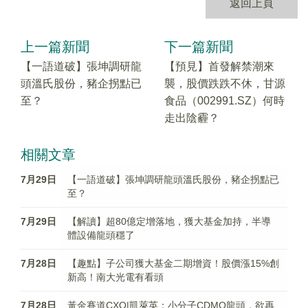
返回上頁
上一篇新聞
下一篇新聞
【一語道破】張坤調研龍
【預見】首發解禁潮來
頭溫氏股份，豬企拐點已
襲，股價跌跌不休，甘源
至？
食品（002991.SZ）何時
走出陰霾？
相關文章
7月29日
【一語道破】張坤調研龍頭溫氏股份，豬企拐點已
至？
7月29日
【解讀】超80億定增落地，獲大基金加持，半導
體設備龍頭穩了
7月28日
【趣點】子公司獲大基金二期增資！股價漲15%創
新高！南大光電有看頭
7月28日
黃金賽道CXO|凱萊英：小分子CDMO龍頭，欲再