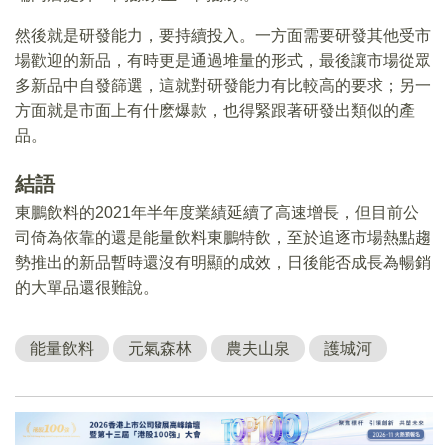
然後就是研發能力，要持續投入。一方面需要研發其他受市
場歡迎的新品，有時更是通過堆量的形式，最後讓市場從眾
多新品中自發篩選，這就對研發能力有比較高的要求；另一
方面就是市面上有什麽爆款，也得緊跟著研發出類似的產
品。
結語
東鵬飲料的2021年半年度業績延續了高速增長，但目前公
司倚為依靠的還是能量飲料東鵬特飲，至於追逐市場熱點趨
勢推出的新品暫時還沒有明顯的成效，日後能否成長為暢銷
的大單品還很難說。
能量飲料
元氣森林
農夫山泉
護城河