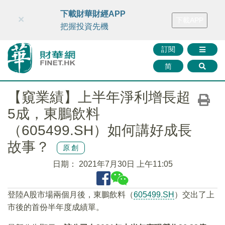
財華智庫網
FINTV
FINMETA
財華證券
媒體矩陣
下載財華財經APP
×
下載APP
智庫沙龍
聯絡我們
把握投資先機
訂閱
简
【窺業績】上半年淨利增長超
5成，東鵬飲料
（605499.SH）如何講好成長
故事？
原創
日期：
2021年7月30日 上午11:05
登陸A股市場兩個月後，東鵬飲料（
605499.SH
）交出了上
市後的首份半年度成績單。