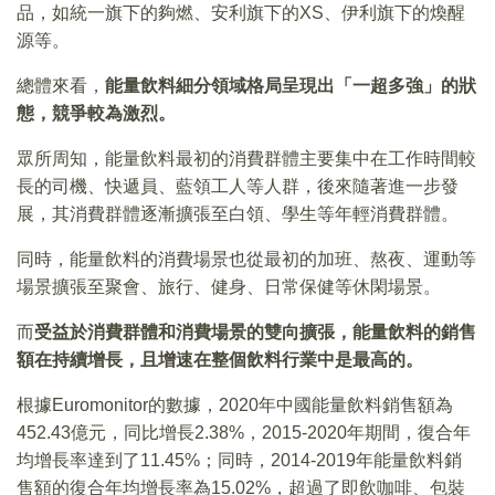
品，如統一旗下的夠燃、安利旗下的XS、伊利旗下的煥醒
源等。
總體來看，
能量飲料細分領域格局呈現出「一超多強」的狀
態，競爭較為激烈。
眾所周知，能量飲料最初的消費群體主要集中在工作時間較
長的司機、快遞員、藍領工人等人群，後來隨著進一步發
展，其消費群體逐漸擴張至白領、學生等年輕消費群體。
同時，能量飲料的消費場景也從最初的加班、熬夜、運動等
場景擴張至聚會、旅行、健身、日常保健等休閑場景。
而
受益於消費群體和消費場景的雙向擴張，能量飲料的銷售
額在持續增長，且增速在整個飲料行業中是最高的。
根據Euromonitor的數據，2020年中國能量飲料銷售額為
452.43億元，同比增長2.38%，2015-2020年期間，復合年
均增長率達到了11.45%；同時，2014-2019年能量飲料銷
售額的復合年均增長率為15.02%，超過了即飲咖啡、包裝