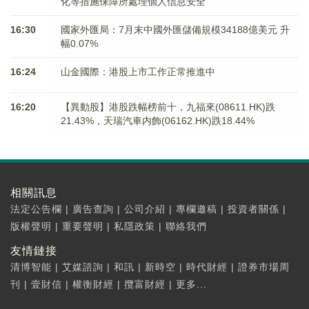
化等措施保障所處理個人信息安全
16:30
國家外匯局：7月末中國外匯儲備規模34188億美元 升
幅0.07%
16:24
山金國際：港股上市工作正常推進中
16:20
【異動股】港股跌幅榜前十，九福來(08611.HK)跌
21.43%，天瑞汽車内飾(06162.HK)跌18.44%
相關訊息
法定公告欄
|
廣告查詢
|
公司介紹
|
專欄邀稿
|
投資者關係
|
版權聲明
|
重要聲明
|
私隱政策
|
聯絡我們
友情鏈接
清博智能
|
艾媒諮詢
|
和訊
|
新時空
|
時代財經
|
證券市場周
刊
|
壹財信
|
權衡財經
|
攬富財經
|
更多...