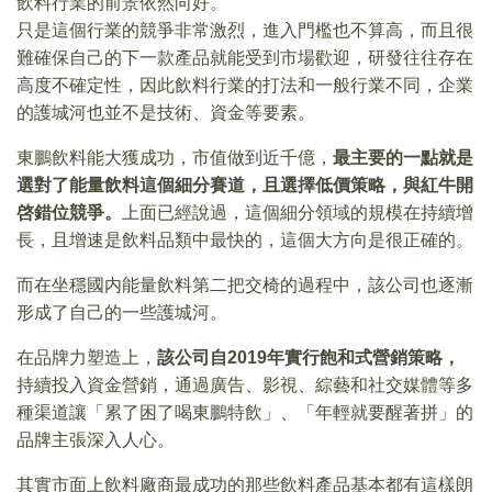
飲料行業的前景依然向好。
只是這個行業的競爭非常激烈，進入門檻也不算高，而且很
難確保自己的下一款產品就能受到市場歡迎，研發往往存在
高度不確定性，因此飲料行業的打法和一般行業不同，企業
的護城河也並不是技術、資金等要素。
東鵬飲料能大獲成功，市值做到近千億，
最主要的一點就是
選對了能量飲料這個細分賽道，且選擇低價策略，與紅牛開
啓錯位競爭。
上面已經說過，這個細分領域的規模在持續增
長，且增速是飲料品類中最快的，這個大方向是很正確的。
而在坐穩國内能量飲料第二把交椅的過程中，該公司也逐漸
形成了自己的一些護城河。
在品牌力塑造上，
該公司自2019年實行飽和式營銷策略，
持續投入資金營銷，通過廣告、影視、綜藝和社交媒體等多
種渠道讓「累了困了喝東鵬特飲」、「年輕就要醒著拼」的
品牌主張深入人心。
其實市面上飲料廠商最成功的那些飲料產品基本都有這樣朗