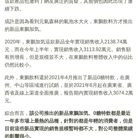
這款產品也遭到了網友廣泛的質疑，其股價也因此出現了連
續下跌。
或許是因為看到元氣森林的氣泡水大火，東鵬飲料方才推出
的新品東鵬加気。
2020年，東鵬加気這款新品全年實現銷售收入2138.74萬
元，而在今年上半年，實現銷售收入3113.92萬元。銷售額
有所增長，但是規模並不大，在東鵬飲料整體收入中的佔比
仍然比較小。
此外，東鵬飲料還於2021年4月推出了新品0糖特飲，在廣
州、中山等區域進行試銷，並於2021年6月起在廣東省、廣
西省及線上渠道全面推廣，報告期内實現銷售收入3074.2萬
元。
綜合而言，
該公司推出的新品東鵬加気、0糖特飲都是最近
一年多市場上最熱的品種，針對的都是年輕的消費者，但是
目前這些新品實現的銷售規模暫時都不大，對公司整體業績
的影響很小。