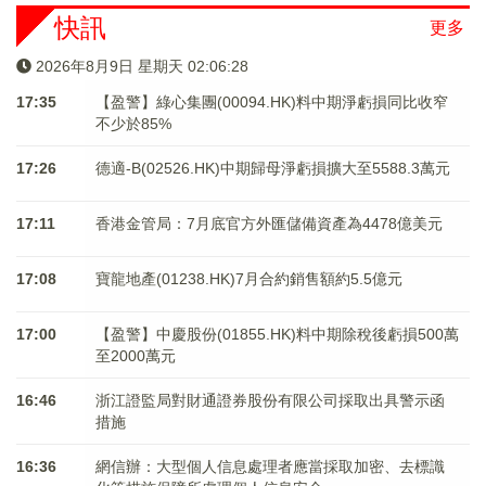
快訊
更多
2026年8月9日 星期天 02:06:29
17:35
【盈警】綠心集團(00094.HK)料中期淨虧損同比收窄
不少於85%
17:26
德適-B(02526.HK)中期歸母淨虧損擴大至5588.3萬元
17:11
香港金管局：7月底官方外匯儲備資產為4478億美元
17:08
寶龍地產(01238.HK)7月合約銷售額約5.5億元
17:00
【盈警】中慶股份(01855.HK)料中期除稅後虧損500萬
至2000萬元
16:46
浙江證監局對財通證券股份有限公司採取出具警示函
措施
16:36
網信辦：大型個人信息處理者應當採取加密、去標識