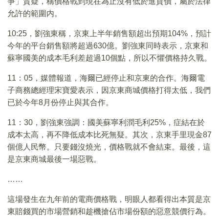
爭」質疑，稱價格戰到現在為止沒有低於進貨價，屬於法律
允許的範圍内。
10:25，劉強東稱，京東上半年銷售額超出預期104%，預計
今年的平台銷售額將超過630億。劉強東同時表示，京東和
蘇寧國美的成本毛利差超過10個點，所以不懼價格持久戰。
11：05，媒體報道，海爾已經停止和京東的合作。海爾電
子商務總經理宋寶愛表示，因京東商城價格打得太低，我們
已於今年8月份停止與其合作。
11：30，劉強東強調：國美蘇寧利潤毛利25%，症結在於
成本太高，再不降低成本比死無疑。其次，京東手里現金87
個億人民幣。只要錢沒燒光，價格戰就不會結束。最後，這
是京東商城最後一場惡戰。
……
這場發生在九年前的電商價格戰，明眼人都看得出本質是京
東賠錢買的市場營銷和趁機搶佔市場份額的惡意競價行為。