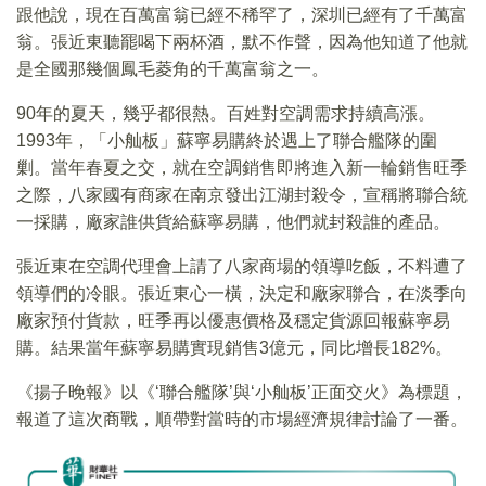
跟他說，現在百萬富翁已經不稀罕了，深圳已經有了千萬富
翁。張近東聽罷喝下兩杯酒，默不作聲，因為他知道了他就
是全國那幾個鳳毛菱角的千萬富翁之一。
90年的夏天，幾乎都很熱。百姓對空調需求持續高漲。
1993年，「小舢板」蘇寧易購終於遇上了聯合艦隊的圍
剿。當年春夏之交，就在空調銷售即將進入新一輪銷售旺季
之際，八家國有商家在南京發出江湖封殺令，宣稱將聯合統
一採購，廠家誰供貨給蘇寧易購，他們就封殺誰的產品。
張近東在空調代理會上請了八家商場的領導吃飯，不料遭了
領導們的冷眼。張近東心一橫，決定和廠家聯合，在淡季向
廠家預付貨款，旺季再以優惠價格及穩定貨源回報蘇寧易
購。結果當年蘇寧易購實現銷售3億元，同比增長182%。
《揚子晚報》以《‘聯合艦隊’與‘小舢板’正面交火》為標題，
報道了這次商戰，順帶對當時的市場經濟規律討論了一番。