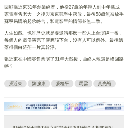
回顧張近東31年創業經歷，他從27歲的年輕人到中年熬成
家電零售老大，之後與京東競爭中落敗，最後58歲無奈放手
蘇寧易購的起承轉合，和電影里的情節並無二致。
人生如戲。也許歷史就是要邀請那麽一些人上台演繹一番，
每個人的戲份演完了便應該下台，沒有人可以例外。最後總
落得個白茫茫一片真幹淨。
張近東在中國零售業演了31年大戲後，曲終人散還是峰回路
轉？
張近東
劉強東
張桂平
馬雲
黃光裕
財華網所刊載內容之知識產權為財華網及相關權利