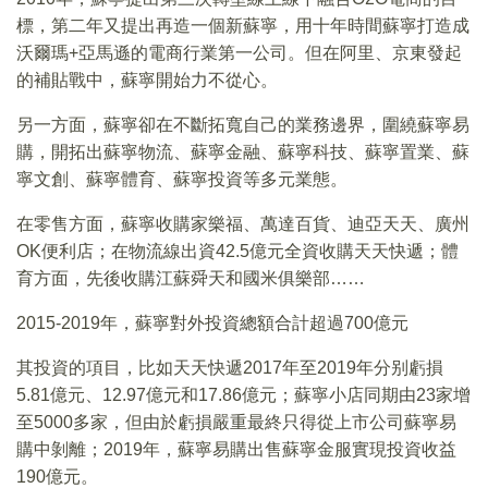
標，第二年又提出再造一個新蘇寧，用十年時間蘇寧打造成
沃爾瑪+亞馬遜的電商行業第一公司。但在阿里、京東發起
的補貼戰中，蘇寧開始力不從心。
另一方面，蘇寧卻在不斷拓寬自己的業務邊界，圍繞蘇寧易
購，開拓出蘇寧物流、蘇寧金融、蘇寧科技、蘇寧置業、蘇
寧文創、蘇寧體育、蘇寧投資等多元業態。
在零售方面，蘇寧收購家樂福、萬達百貨、迪亞天天、廣州
OK便利店；在物流線出資42.5億元全資收購天天快遞；體
育方面，先後收購江蘇舜天和國米俱樂部……
2015-2019年，蘇寧對外投資總額合計超過700億元
其投資的項目，比如天天快遞2017年至2019年分别虧損
5.81億元、12.97億元和17.86億元；蘇寧小店同期由23家增
至5000多家，但由於虧損嚴重最終只得從上市公司蘇寧易
購中剝離；2019年，蘇寧易購出售蘇寧金服實現投資收益
190億元。