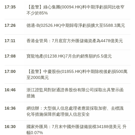
17:35
【盈警】綠心集團(00094.HK)料中期淨虧損同比收窄
不少於85%
17:26
德適-B(02526.HK)中期歸母淨虧損擴大至5588.3萬元
17:11
香港金管局：7月底官方外匯儲備資產為4478億美元
17:08
寶龍地產(01238.HK)7月合約銷售額約5.5億元
17:00
【盈警】中慶股份(01855.HK)料中期除稅後虧損500萬
至2000萬元
16:46
浙江證監局對財通證券股份有限公司採取出具警示函
措施
16:36
網信辦：大型個人信息處理者應當採取加密、去標識
化等措施保障所處理個人信息安全
16:30
國家外匯局：7月末中國外匯儲備規模34188億美元 升
幅0.07%