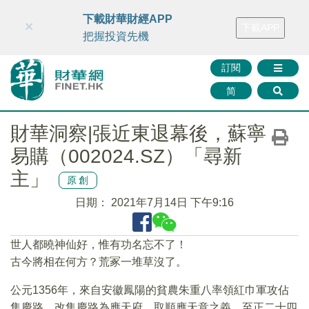
財華智庫網
FINTV
FINMETA
財華證券
媒體矩陣
下載財華財經APP
×
下載APP
智庫沙龍
聯絡我們
把握投資先機
訂閱
简
財華洞察|張近東退幕後，蘇寧
易購（002024.SZ）「尋新
主」
原創
日期：
2021年7月14日 下午9:16
世人都曉神仙好，惟有功名忘不了！
古今將相在何方？荒冢一堆草沒了。
公元1356年，來自安徽鳳陽的貧農朱重八率領紅巾軍攻佔
集慶路，改集慶路為應天府，取順應天意之義。至正二十四