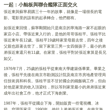
一起：小舢板與聯合艦隊正面交火
張近東與蘇寧易購三十一年的故事，就像是一場很長的電
影。電影里的該有的起承轉合，他們都有。
如張近東回憶，蘇寧剛開始只是南京的寧海路一家不起眼的
家店小店。帶張近東入行的，是他的哥哥張桂平。張桂平比
張近東年長12歲。張桂平19歲時家里母親去世，四年之後
父親也跟著去世了，留下家里三男一女四個孩子，最小的弟
弟張近東還只有11歲。在家里，張桂平對於張近東算是長兄
如父。
1976年7月，25歲的張桂平從東南大學建築係畢業。畢業之
後，張桂平先後在南京市勘測設計院及南京市房地產管理局
任技術員和科長。張桂平並不甘於國企的鐵飯碗工作，但由
於他是家里的收入頂梁柱，所以等到家里最小的弟弟張近東
成年出社會工作，他才正式下海創業。
1987年，張桂平從國企下海，開始販賣一些電視機、冰
箱、空調等家店。1990年，他拉上弟弟張近東，在南京海