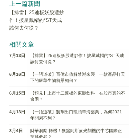
上一篇新聞
【排雷】25連板妖股遭炒
作！披星戴帽的*ST天成
該何去何從？
相關文章
7月13日
【排雷】25連板妖股遭炒作！披星戴帽的*ST天成
該何去何從？
6月16日
【一語道破】百億市值解禁潮來襲！一款產品打天
下的康華生物前景如何？
6月15日
【預見】上市十二連板的東鵬飲料，在股市真的不
會困？
4月13日
【一語道破】製劑出口龍頭華海藥業，為何2021
年開局不利？
3月4日
財華洞察|轉機！獲簽阿斯麥光刻機的中芯國際正
穿越低谷？