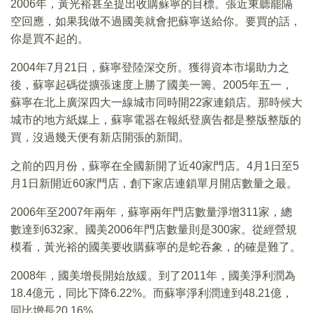
2006年，黃光裕甚至提出收購蘇寧的目標。張近東聽罷隔
空回應，如果我做不過國美就會把蘇寧送給你。要買的話，
你是買不起的。
2004年7月21日，蘇寧登陸深交所。獲得資本市場助力之
後，蘇寧起碼從擴張速度上勝了國美一籌。2005年五一，
蘇寧在北上廣深四大一線城市同時開22家連鎖店。那時候大
城市的地方紙媒上，蘇寧電器在報紙登廣告都是整版整版的
買，沒過幾天便有新店開張的新聞。
之前的四月份，蘇寧在全國新開了近40家門店。4月1日至5
月1日新開近60家門店，創下家店連鎖單月開店數量之最。
2006年至2007年兩年，蘇寧兩年門店數量淨增311家，總
數達到632家。國美2006年門店數量則是300家。從經營規
模看，黃光裕的國美要收購蘇寧的是蛇吞象，的確是難了。
2008年，國美增長開始放緩。到了2011年，國美淨利潤為
18.4億元，同比下降6.22%。而蘇寧淨利潤達到48.21億，
同比增長20.16%。