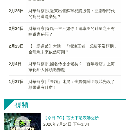
2月25日
財華洞察|張近東出售蘇寧易購股份：互聯網時代
的寵兒還是棄兒？
2月24日
財華洞察|春風十里不如你！造車圈的銷量之王有
啥獨家秘籍？
2月23日
【一語道破】大跌！「糧油王者」業績不及預期，
金龍魚未來依然可期？
2月4日
財華洞察|民國名伶徐徐老矣？「百年老店」上海
家化船大掉頭遇難題！
1月27日
財華洞察|「果鏈」迷局：坐實傳聞？歐菲光沒了
蘋果還有什麽！
視頻
【今日IPO】芯天下递表港交所
2026年7月14日 下午3:34