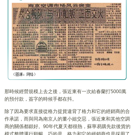
那時候經營規模上去之後，張近東有一次給春蘭打5000萬
的預付款，簽字的時候手都在抖。
除了因為要求直接從格力提貨違背了格力和它的經銷商的合
作承諾，而與同為南京人的董小姐交惡，張近東和其他空調
商的關係都頗好。90年代夏天都很熱，蘇寧易購先款後貨的
模式整體運行順暢。巧的是，格力和它的經銷商也是採用了