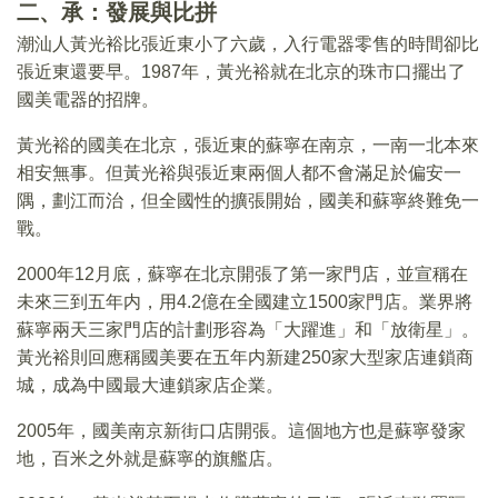
二、承：發展與比拼
潮汕人黃光裕比張近東小了六歲，入行電器零售的時間卻比
張近東還要早。1987年，黃光裕就在北京的珠市口擺出了
國美電器的招牌。
黃光裕的國美在北京，張近東的蘇寧在南京，一南一北本來
相安無事。但黃光裕與張近東兩個人都不會滿足於偏安一
隅，劃江而治，但全國性的擴張開始，國美和蘇寧終難免一
戰。
2000年12月底，蘇寧在北京開張了第一家門店，並宣稱在
未來三到五年内，用4.2億在全國建立1500家門店。業界將
蘇寧兩天三家門店的計劃形容為「大躍進」和「放衛星」。
黃光裕則回應稱國美要在五年内新建250家大型家店連鎖商
城，成為中國最大連鎖家店企業。
2005年，國美南京新街口店開張。這個地方也是蘇寧發家
地，百米之外就是蘇寧的旗艦店。