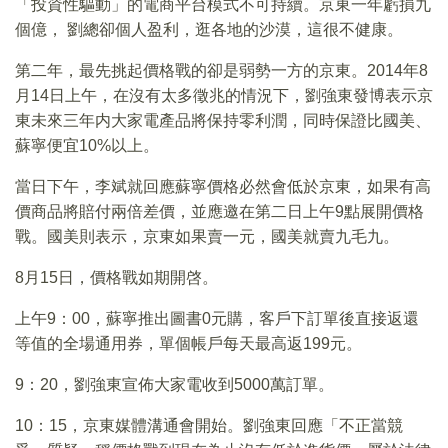
「投資性驅動」的電商平台模式不可持續。京東一年虧損九
個億， 劉總卻個人盈利，逛各地的沙漠，這很不健康。
第二年，最先挑起價格戰的卻是弱勢一方的京東。2014年8
月14日上午，在沒有太多徵兆的情況下，劉強東發博表示京
東未來三年内大家電產品將保持零利潤，同時保證比國美、
蘇寧便宜10%以上。
當日下午，李斌就回應蘇寧價格必然會低於京東，如果有高
價商品將賠付兩倍差價，並應邀在第二日上午9點展開價格
戰。國美則表示，京東如果賣一元，國美就賣九毛九。
8月15日，價格戰如期開啓。
上午9：00，蘇寧推出圖書0元購，客戶下訂單後直接返還
等值的全場通用券，單個帳戶每天最高返199元。
9：20，劉強東宣佈大家電收到5000萬訂單。
10：15，京東媒體溝通會開始。劉強東回應「不正當競