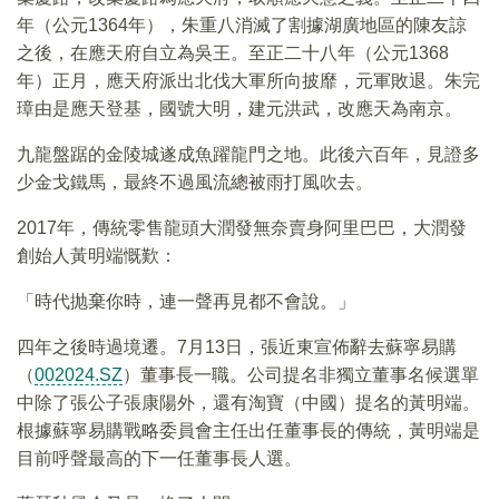
年（公元1364年），朱重八消滅了割據湖廣地區的陳友諒
之後，在應天府自立為吳王。至正二十八年（公元1368
年）正月，應天府派出北伐大軍所向披靡，元軍敗退。朱完
璋由是應天登基，國號大明，建元洪武，改應天為南京。
九龍盤踞的金陵城遂成魚躍龍門之地。此後六百年，見證多
少金戈鐵馬，最終不過風流總被雨打風吹去。
2017年，傳統零售龍頭大潤發無奈賣身阿里巴巴，大潤發
創始人黃明端慨歎：
「時代抛棄你時，連一聲再見都不會說。」
四年之後時過境遷。7月13日，張近東宣佈辭去蘇寧易購
（
002024.SZ
）董事長一職。公司提名非獨立董事名候選單
中除了張公子張康陽外，還有淘寶（中國）提名的黃明端。
根據蘇寧易購戰略委員會主任出任董事長的傳統，黃明端是
目前呼聲最高的下一任董事長人選。