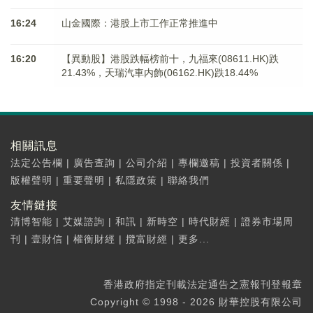
16:24
山金國際：港股上市工作正常推進中
16:20
【異動股】港股跌幅榜前十，九福來(08611.HK)跌
21.43%，天瑞汽車内飾(06162.HK)跌18.44%
相關訊息
法定公告欄
|
廣告查詢
|
公司介紹
|
專欄邀稿
|
投資者關係
|
版權聲明
|
重要聲明
|
私隱政策
|
聯絡我們
友情鏈接
清博智能
|
艾媒諮詢
|
和訊
|
新時空
|
時代財經
|
證券市場周
刊
|
壹財信
|
權衡財經
|
攬富財經
|
更多...
香港政府指定刊載法定通告之憲報刊登報章
Copyright © 1998 - 2026 財華控股有限公司