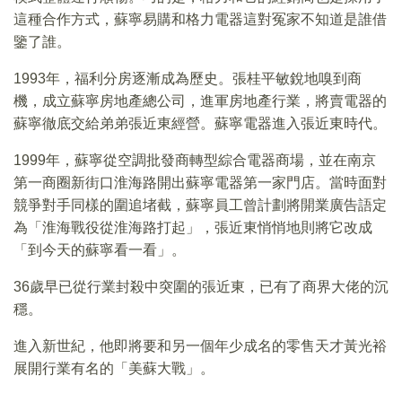
這種合作方式，蘇寧易購和格力電器這對冤家不知道是誰借
鑒了誰。
1993年，福利分房逐漸成為歷史。張桂平敏銳地嗅到商
機，成立蘇寧房地產總公司，進軍房地產行業，將賣電器的
蘇寧徹底交給弟弟張近東經營。蘇寧電器進入張近東時代。
1999年，蘇寧從空調批發商轉型綜合電器商場，並在南京
第一商圈新街口淮海路開出蘇寧電器第一家門店。當時面對
競爭對手同樣的圍追堵截，蘇寧員工曾計劃將開業廣告語定
為「淮海戰役從淮海路打起」，張近東悄悄地則將它改成
「到今天的蘇寧看一看」。
36歲早已從行業封殺中突圍的張近東，已有了商界大佬的沉
穩。
進入新世紀，他即將要和另一個年少成名的零售天才黃光裕
展開行業有名的「美蘇大戰」。