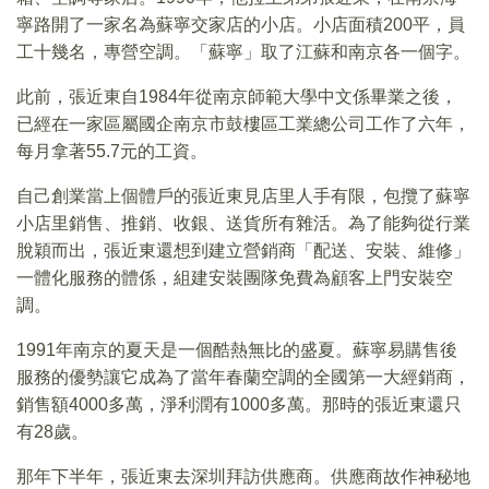
寧路開了一家名為蘇寧交家店的小店。小店面積200平，員
工十幾名，專營空調。「蘇寧」取了江蘇和南京各一個字。
此前，張近東自1984年從南京師範大學中文係畢業之後，
已經在一家區屬國企南京市鼓樓區工業總公司工作了六年，
每月拿著55.7元的工資。
自己創業當上個體戶的張近東見店里人手有限，包攬了蘇寧
小店里銷售、推銷、收銀、送貨所有雜活。為了能夠從行業
脫穎而出，張近東還想到建立營銷商「配送、安裝、維修」
一體化服務的體係，組建安裝團隊免費為顧客上門安裝空
調。
1991年南京的夏天是一個酷熱無比的盛夏。蘇寧易購售後
服務的優勢讓它成為了當年春蘭空調的全國第一大經銷商，
銷售額4000多萬，淨利潤有1000多萬。那時的張近東還只
有28歲。
那年下半年，張近東去深圳拜訪供應商。供應商故作神秘地