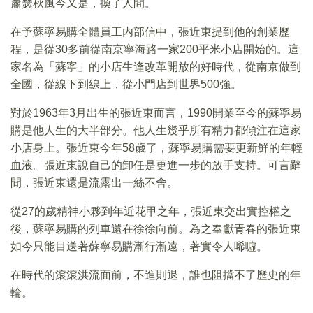
蕭瑟秋風今又是，換了人間。
在予蘇寧易購全體員工内部信中，張近東提到他的創業歷
程，是從30多前從南京寧海路一家200平米小店開始的。這
家名為「蘇寧」的小店生逢改革開放的好時代，從南京做到
全國，從線下到線上，從小門店到世界500強。
對於1963年3月出生的張近東而言，1990開業至今的蘇寧易
購是他人生的大半部分。他人生幾乎所有精力都傾注在這家
小店身上。張近東今年58歲了，蘇寧易購需要更新鮮的年輕
血液。張近東說自己的卸任是更進一步的放手支持。可言辭
間，張近東還是流露出一絲不舍。
從27的歲精神小夥到年近花甲之年，張近東交出實控權之
後，蘇寧易購的列車還在徐徐向前。為之奉獻青春的張近東
如今只能目送著蘇寧易購漸行漸遠，著實令人唏噓。
在時代的滾滾洪流面前，不進則退，誰也阻擋不了歷史的年
輪。