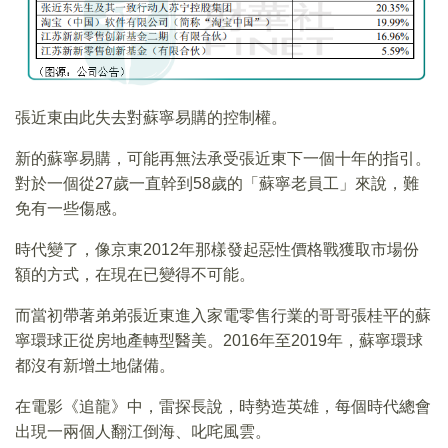
張近東由此失去對蘇寧易購的控制權。
新的蘇寧易購，可能再無法承受張近東下一個十年的指引。
對於一個從27歲一直幹到58歲的「蘇寧老員工」來說，難
免有一些傷感。
時代變了，像京東2012年那樣發起惡性價格戰獲取市場份
額的方式，在現在已變得不可能。
而當初帶著弟弟張近東進入家電零售行業的哥哥張桂平的蘇
寧環球正從房地產轉型醫美。2016年至2019年，蘇寧環球
都沒有新增土地儲備。
在電影《追龍》中，雷探長說，時勢造英雄，每個時代總會
出現一兩個人翻江倒海、叱咤風雲。