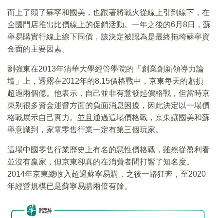
而上了頭了蘇寧和國美，也跟著將戰火從線上引到線下，在
全國門店推出比價線上的促銷活動。一年之後的6月8日，蘇
寧易購實行線上線下同價，該決定被認為是最終拖垮蘇寧資
金面的主要因素。
劉強東在2013年清華大學經管學院的「創業創新領導力論
壇」上，透露在2012年的8.15價格戰中，京東每天的虧損
超過兩個億。他表示，自己並非有意發起價格戰，但當時京
東别很多資金運營方面的負面消息困擾，因此決定以一場價
格戰展示自己實力。並且通過這場價格戰，京東讓國美和蘇
寧意識到，家電零售行業一定有第三個玩家。
這場中國零售行業歷史上有名的惡性價格戰，雖然從盈利看
並沒有赢家，但京東卻真的在消費者間打響了知名度。
2014年京東總收入超過蘇寧易購，之後一路狂奔，至2020
年經營規模已是蘇寧易購兩倍有餘。