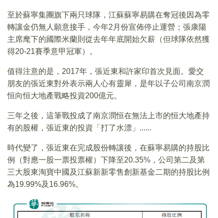
至於蘇寧集團旗下兩只球隊，江蘇蘇寧易購在奪冠後因為零
轉讓金仍無人願意接手，今年2月份宣佈停止運營；張康陽
主席麾下的國際米蘭則從去年年底開始欠薪（但球隊依然獲
得20-21賽季意甲冠軍）。
值得注意的是，2017年，張近東和許家印首次見面。愛交
朋友的張近東對外表示兩人心有靈犀，是年以子公司南京潤
恒向恒大地產戰略投資200億元。
三年之後，這筆戰投成了南京潤恒在無法上市的恒大地產持
有的股權，張近東的投資「打了水漂」......
時代變了，張近東在完成股份轉讓後，在蘇寧易購的持股比
例（對應一股一票投票權）下降至20.35%，公司第二及第
三大股東淘寶中國及江蘇新新零售創新基金二期的持股比例
為19.99%及16.96%。