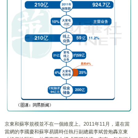
京東和蘇寧規模並不在一個維度上。2011年11月，還在當
當網的李國慶和蘇寧易購時任執行副總裁李斌曾炮轟京東