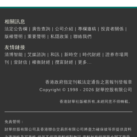
相關訊息
法定公告欄
|
廣告查詢
|
公司介紹
|
專欄邀稿
|
投資者關係
|
版權聲明
|
重要聲明
|
私隱政策
|
聯絡我們
友情鏈接
清博智能
|
艾媒諮詢
|
和訊
|
新時空
|
時代財經
|
證券市場周
刊
|
壹財信
|
權衡財經
|
攬富財經
|
更多...
香港政府指定刊載法定通告之憲報刊登報章
Copyright © 1998 - 2026 財華控股有限公司
香港財華社版權所有,未經同意不得轉載。
免責聲明：
財華控股有限公司及香港聯合交易所有限公司將盡力確保彼等所提供資料