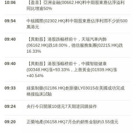
10:06
【盈喜】亞洲金融(00662.HK)料中期股東應佔淨溢利
同比增逾50%
09:54
中核國際(02302.HK)料中期股東應佔淨利潤不少於500
萬港元
09:40
【異動股】港股跌幅榜前十，天瑞汽車内飾
(06162.HK)跌18.00%，德信服務集團(02215.HK)跌
16.33%
09:40
【異動股】港股漲幅榜前十，中國智能健康
(00348.HK)漲+93.33%，上善黃金(01939.HK)漲
+40.54%
09:33
綠葉制藥(02186.HK)創新藥LY03015在美國成功完成
橋接臨床試驗
09:24
央行今日開展10億元7天期逆回購操作
09:20
正榮地產(06158.HK)7月合約銷售金額約3.55億元