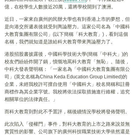
億，在校學生人數接近20萬，還將學校開到了澳洲。
近日，一家來自廣州的民辦大學也有到香港上市的夢想，但
是向港交所遞表後就受到輿論壓力。這家公司名為「中國科
大教育集團有限公司」(以下簡稱「科大教育」)，看到這個
名稱，我們就知道是誰給科大教育帶來輿論壓力了。
港股招股書披露後，中國科學技術大學(簡稱「中科大」)的
校友們紛紛炸開了鍋，憤慨地罵科大教育「無恥」。隨後，
中科大發表聲明稱：「一家名為「中國科大教育集團有限公
司」(英文名稱為China Keda Education Group Limitied)的
企業，未經我校許可擅自使用「中國科大」校名簡稱和註冊
商標作為其企業字號。我校將依法採取措施進行維權，追究
相關單位的法律責任。」
而科大教育則對此不予置評，稱後續情況學校將發佈聲明。
此次陷入「侵權門」事件，對科大教育的上市之路來說並無
實質性的影響。公司旗下的廣州科技職業技術大學依然還是