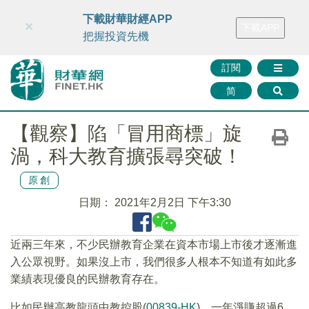
財華智庫網
FINTV
FINMETA
財華證券
媒體矩陣
下載財華財經APP
×
下載APP
智庫沙龍
聯絡我們
把握投資先機
訂閱
简
【觀察】陷「冒用商標」旋
渦，科大教育擴張尋突破！
原創
日期：
2021年2月2日 下午3:30
近兩三年來，不少民辦教育企業在資本市場上市後才逐漸進
入公眾視野。如果沒上市，我們很多人根本不知道有如此多
業績表現優良的民辦教育存在。
比如民辦高教龍頭中教控股(
00839-HK
)，一年淨賺超過6