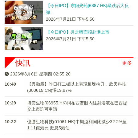
【今日IPO】东阳光药[6887.HK]暴跌后大反
弹
2026年7月21日 下午5:50
【今日IPO】月之暗面拟赴港上市
2026年7月21日 下午5:50
快訊
更多
2026年8月6日 星期四 02:55:21
10:40
【異動股】昨日打二板以上表現板塊拉升，欣天科技
(300615.CN)漲19.97%
10:29
博安生物(06955.HK)阿柏西普眼內注射溶液在巴西提
交上市許可申請
10:22
億勝生物科技(01061.HK)中期溢利同比減少32.2%至
1.11億港元 派息5港仙