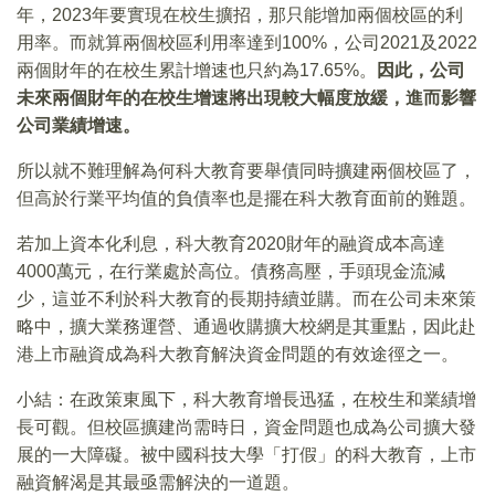
年，2023年要實現在校生擴招，那只能增加兩個校區的利
用率。而就算兩個校區利用率達到100%，公司2021及2022
兩個財年的在校生累計增速也只約為17.65%。
因此，公司
未來兩個財年的在校生增速將出現較大幅度放緩，進而影響
公司業績增速。
所以就不難理解為何科大教育要舉債同時擴建兩個校區了，
但高於行業平均值的負債率也是擺在科大教育面前的難題。
若加上資本化利息，科大教育2020財年的融資成本高達
4000萬元，在行業處於高位。債務高壓，手頭現金流減
少，這並不利於科大教育的長期持續並購。而在公司未來策
略中，擴大業務運營、通過收購擴大校網是其重點，因此赴
港上市融資成為科大教育解決資金問題的有效途徑之一。
小結：在政策東風下，科大教育增長迅猛，在校生和業績增
長可觀。但校區擴建尚需時日，資金問題也成為公司擴大發
展的一大障礙。被中國科技大學「打假」的科大教育，上市
融資解渴是其最亟需解決的一道題。