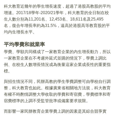
科大教育近幾年的學生增長速度，超過了港股高教股的平均
增速。2017/18學年-2020/21學年，科大教育的全日制在校
生人數分别為11,201名、12,453名、18,611名及25,495
名，復合年增長率約為31.5%，遠高於港股高等教育股的平
均内生增長水平。
平均學費和就業率
學費、學額共同構成了一家教育企業的内生增長動力，所以
一家教育企業在不考慮外延式並購的情況下，學費上調比
例、在校生人數增長情況成為衡量這家企業成長性的重要指
標。
與招生情況不同，民辦高教的學生學費調整可由學校自行調
整，科大教育也如此。根據廣東省相關地方法規，科大教育
有權不時酌情調整大學收取的學費和寄宿費，學費標準和寄
宿費標準的上調不受監管批準或備案要求規限。
而影響一家民辦教育企業學費上調的因素是其綜合競爭實