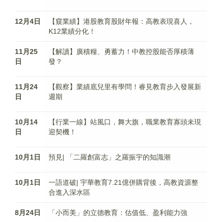
12月4日
【窺業績】港股教育股財年報：高教表現喜人，
K12業績分化！
11月25
【解讀】廣積糧、勇蓄力！中教控股能否厚積薄
日
發？
11月24
【觀察】業績底兒里有學問！睿見教育步入發展新
日
週期
10月14
【行業一線】站風口，舞大旗，職業教育寡頭未現
日
迎契機！
10月1日
預見| 「二羅創富志」之羅振宇的知識潮
10月1日
一語道破| 宇華教育7.21億併購背後，高教資源整
合進入深水區
8月24日
「小而美」的立德教育：估值低、盈利能力強