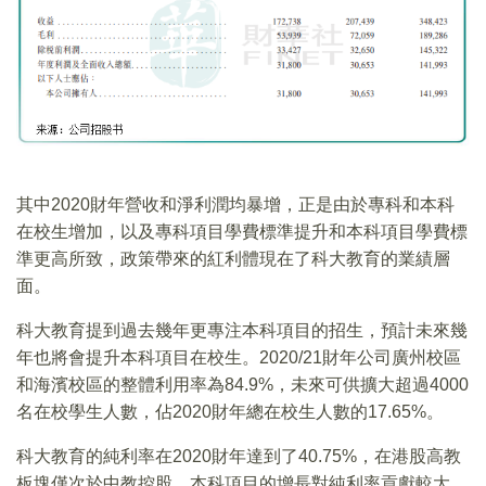
其中2020財年營收和淨利潤均暴增，正是由於專科和本科
在校生增加，以及專科項目學費標準提升和本科項目學費標
準更高所致，政策帶來的紅利體現在了科大教育的業績層
面。
科大教育提到過去幾年更專注本科項目的招生，預計未來幾
年也將會提升本科項目在校生。2020/21財年公司廣州校區
和海濱校區的整體利用率為84.9%，未來可供擴大超過4000
名在校學生人數，佔2020財年總在校生人數的17.65%。
科大教育的純利率在2020財年達到了40.75%，在港股高教
板塊僅次於中教控股，本科項目的增長對純利率貢獻較大。