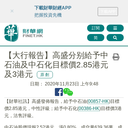
財華智庫網
FINTV
FINMETA
財華證券
媒體矩陣
下載財華財經APP
×
下載APP
智庫沙龍
聯絡我們
把握投資先機
訂閱
简
【大行報告】高盛分别給予中
石油及中石化目標價2.85港元
及3港元
原創
日期：
2020年11月23日 上午9:48
【財華社訊】高盛發佈報告，給予中石油(
00857-HK
)目標
價2.85港元，中性評級；給予中石化(
00386-HK
)目標價3港
元，沽售評級。
中石油股價現報2.52港元，漲0.80%，成交量639.36萬，成