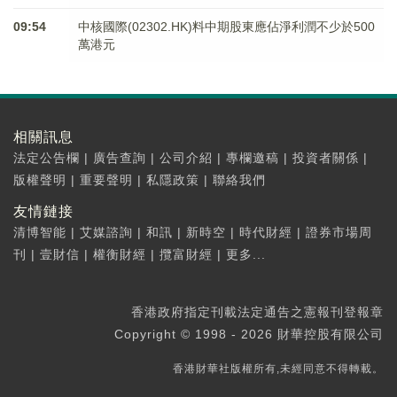
09:54
中核國際(02302.HK)料中期股東應佔淨利潤不少於500
萬港元
相關訊息
法定公告欄
|
廣告查詢
|
公司介紹
|
專欄邀稿
|
投資者關係
|
版權聲明
|
重要聲明
|
私隱政策
|
聯絡我們
友情鏈接
清博智能
|
艾媒諮詢
|
和訊
|
新時空
|
時代財經
|
證券市場周
刊
|
壹財信
|
權衡財經
|
攬富財經
|
更多...
香港政府指定刊載法定通告之憲報刊登報章
Copyright © 1998 - 2026 財華控股有限公司
香港財華社版權所有,未經同意不得轉載。