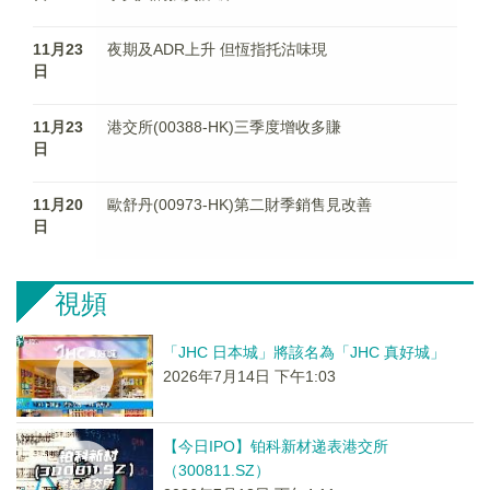
11月23
夜期及ADR上升 但恆指托沽味現
日
11月23
港交所(00388-HK)三季度增收多賺
日
11月20
歐舒丹(00973-HK)第二財季銷售見改善
日
視頻
「JHC 日本城」將該名為「JHC 真好城」
2026年7月14日 下午1:03
【今日IPO】铂科新材递表港交所
（300811.SZ）