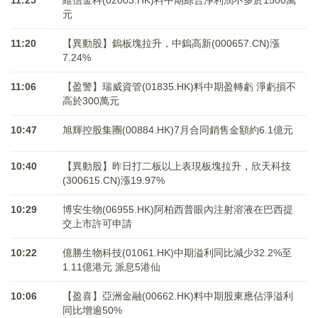
11:25
維信金科(02003.HK)料中期綜合淨利潤不多於1500萬
元
11:20
【異動股】鎢板塊拉升，中鎢高新(000657.CN)漲
7.24%
11:06
【盈警】瑞威資管(01835.HK)料中期盈轉虧 淨虧損不
高於300萬元
10:47
旭輝控股集團(00884.HK)7月合同銷售金額約6.1億元
10:40
【異動股】昨日打二板以上表現板塊拉升，欣天科技
(300615.CN)漲19.97%
10:29
博安生物(06955.HK)阿柏西普眼內注射溶液在巴西提
交上市許可申請
10:22
億勝生物科技(01061.HK)中期溢利同比減少32.2%至
1.11億港元 派息5港仙
10:06
【盈喜】亞洲金融(00662.HK)料中期股東應佔淨溢利
同比增逾50%