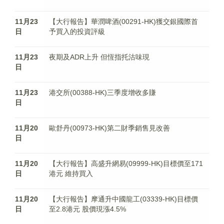
11月23
【大行報告】華潤啤酒(00291-HK)獲交銀國際首
日
予買入的投資評級
11月23
夜期及ADR上升 但恆指托沽味現
日
11月23
港交所(00388-HK)三季度增收多賺
日
11月20
歐舒丹(00973-HK)第二財季銷售見改善
日
11月20
【大行報告】高盛升網易(09999-HK)目標價至171
日
港元 維持買入
11月20
【大行報告】摩通升中國龍工(03339-HK)目標價
日
至2.8港元 股價現漲4.5%