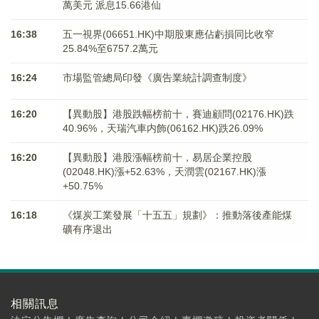
萬美元 派息15.66港仙
16:38
五一視界(06651.HK)中期股東應佔虧損同比收窄
25.84%至6757.2萬元
16:24
市場監管總局印發《廣告業統計調查制度》
16:20
【異動股】港股跌幅榜前十，賽迪顧問(02176.HK)跌
40.96%，天瑞汽車内飾(06162.HK)跌26.09%
16:20
【異動股】港股漲幅榜前十，易居企業控股
(02048.HK)漲+52.63%，天潤雲(02167.HK)漲
+50.75%
16:18
《煤炭工業發展「十五五」規劃》：推動落後產能煤
礦有序退出
相關訊息