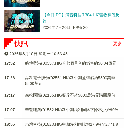
【今日IPO】滴普科技[1384.HK]营收翻倍反
跌
2026年7月20日 下午5:20
快訊
更多
2026年8月10日 星期一 10:53:44
17:32
綠地香港(00337.HK)首七個月合約銷售約50.94億元
17:26
晶科電子股份(02551.HK)料中期盈轉虧約5300萬至
5800萬元
17:17
森松國際(02155.HK)擬斥不超5000萬港元購回股份
17:07
華營建築(01582.HK)料中期純利同比下降不少於90%
16:55
珩灣科技(01523.HK)中期淨利同比增27.9%至2771.8