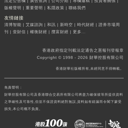
法定公告欄
|
廣告查詢
|
公司介紹
|
專欄邀稿
|
投資者關係
|
版權聲明
|
重要聲明
|
私隱政策
|
聯絡我們
友情鏈接
清博智能
|
艾媒諮詢
|
和訊
|
新時空
|
時代財經
|
證券市場周
刊
|
壹財信
|
權衡財經
|
攬富財經
|
更多...
香港政府指定刊載法定通告之憲報刊登報章
Copyright © 1998 - 2026 財華控股有限公司
香港財華社版權所有,未經同意不得轉載。
免責聲明：
財華控股有限公司及香港聯合交易所有限公司將盡力確保彼等所提供資料
之準確性及可靠性,但並不保證資料絕對無誤,資料如有錯漏而令閣下蒙受
損失,本公司概不負責。