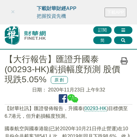
財華智庫網
FINTV
FINMETA
財華證券
媒體矩陣
下載財華財經APP
×
下載APP
智庫沙龍
聯絡我們
把握投資先機
訂閱
简
【大行報告】匯證升國泰
(00293-HK)虧損幅度預測 股價
現跌5.05%
原創
日期：
2020年11月23日 上午9:32
【財華社訊】匯證發佈報告，升國泰(
00293-HK
)目標價至
6.7港元，但升虧損幅度預測。
國泰航空與國泰港龍(已於2020年10月21日停止營運)在10
月份合共載客38541人次，較2019年同月下跌98.6%，收入