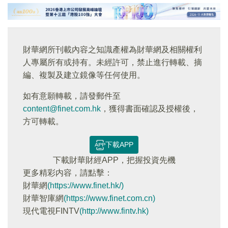
財華網所刊載內容之知識產權為財華網及相關權利
人專屬所有或持有。未經許可，禁止進行轉載、摘
編、複製及建立鏡像等任何使用。
如有意願轉載，請發郵件至
content@finet.com.hk
，獲得書面確認及授權後，
方可轉載。
下載APP
下載財華財經APP，把握投資先機
更多精彩内容，請點擊：
財華網
(https://www.finet.hk/)
財華智庫網
(https://www.finet.com.cn)
現代電視FINTV
(http://www.fintv.hk)