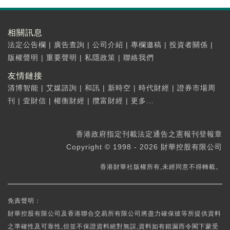
相關訊息
法定公告欄
|
廣告查詢
|
公司介紹
|
專欄邀稿
|
投資者關係
|
版權聲明
|
重要聲明
|
私隱政策
|
聯絡我們
友情鏈接
清博智能
|
艾媒諮詢
|
和訊
|
新時空
|
時代財經
|
證券市場周
刊
|
壹財信
|
權衡財經
|
攬富財經
|
更多...
香港政府指定刊載法定通告之憲報刊登報章
Copyright © 1998 - 2026 財華控股有限公司
香港財華社版權所有,未經同意不得轉載。
免責聲明：
財華控股有限公司及香港聯合交易所有限公司將盡力確保彼等所提供資料
之準確性及可靠性,但並不保證資料絕對無誤,資料如有錯漏而令閣下蒙受