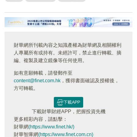
財華網所刊載內容之知識產權為財華網及相關權利
人專屬所有或持有。未經許可，禁止進行轉載、摘
編、複製及建立鏡像等任何使用。
如有意願轉載，請發郵件至
content@finet.com.hk
，獲得書面確認及授權後，
方可轉載。
下載APP
下載財華財經APP，把握投資先機
更多精彩内容，請點擊：
財華網
(https://www.finet.hk/)
財華智庫網
(https://www.finet.com.cn)