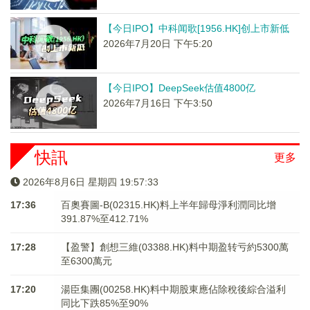
【今日IPO】中科闻歌[1956.HK]创上市新低
2026年7月20日 下午5:20
【今日IPO】DeepSeek估值4800亿
2026年7月16日 下午3:50
快訊
更多
2026年8月6日 星期四 19:57:33
17:36
百奧賽圖-B(02315.HK)料上半年歸母淨利潤同比增
391.87%至412.71%
17:28
【盈警】創想三維(03388.HK)料中期盈转亏約5300萬
至6300萬元
17:20
湯臣集團(00258.HK)料中期股東應佔除稅後綜合溢利
同比下跌85%至90%