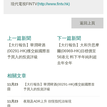
現代電視FINTV
(http://www.fintv.hk)
返回上頁
上一篇新聞
下一篇新聞
【大行報告】華潤啤酒
【大行報告】大和升思摩
(00291-HK)獲交銀國際首
爾(06969-HK)目標價至
予買入的投資評級
56港元 料下半年純利超
去年全年
相關文章
11月23
【大行報告】華潤啤酒(00291-HK)獲交銀國際首
日
予買入的投資評級
11月23
夜期及ADR上升 但恆指托沽味現
日