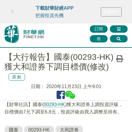
財華智庫網
FINTV
FINMETA
財華證券
媒體矩陣
下載財華財經APP
×
下載APP
智庫沙龍
聯絡我們
把握投資先機
訂閱
简
【大行報告】國泰(00293-HK)
獲大和證券下調目標價(修改)
原創
日期：
2020年11月23日 上午9:01
【財華社訊】國泰(
00293-HK
)獲大和證券上調投資評級，
目標價由7元下調至6.8元，投資評級由買入調整至持有。
國泰
00293-HK
大和證券