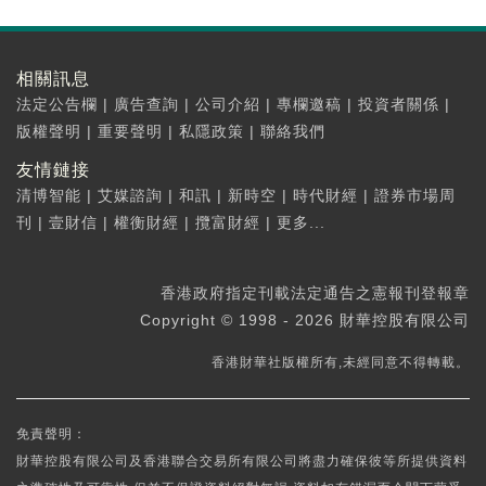
相關訊息
法定公告欄
|
廣告查詢
|
公司介紹
|
專欄邀稿
|
投資者關係
|
版權聲明
|
重要聲明
|
私隱政策
|
聯絡我們
友情鏈接
清博智能
|
艾媒諮詢
|
和訊
|
新時空
|
時代財經
|
證券市場周
刊
|
壹財信
|
權衡財經
|
攬富財經
|
更多...
香港政府指定刊載法定通告之憲報刊登報章
Copyright © 1998 - 2026 財華控股有限公司
香港財華社版權所有,未經同意不得轉載。
免責聲明：
財華控股有限公司及香港聯合交易所有限公司將盡力確保彼等所提供資料