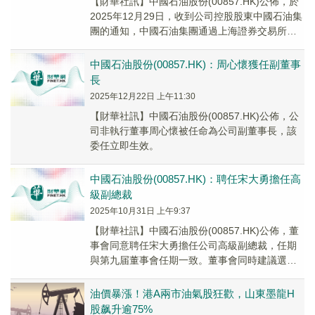
【財華社訊】中國石油股份(00857.HK)公佈，於
2025年12月29日，收到公司控股股東中國石油集
團的通知，中國石油集團通過上海證券交易所交
易系統以集中競價方式增持公司300...
中國石油股份(00857.HK)：周心懷獲任副董事
長
2025年12月22日 上午11:30
【財華社訊】中國石油股份(00857.HK)公佈，公
司非執行董事周心懷被任命為公司副董事長，該
委任立即生效。
中國石油股份(00857.HK)：聘任宋大勇擔任高
級副總裁
2025年10月31日 上午9:37
【財華社訊】中國石油股份(00857.HK)公佈，董
事會同意聘任宋大勇擔任公司高級副總裁，任期
與第九届董事會任期一致。董事會同時建議選舉
及委任宋大勇為執行董事。宋大勇的任命須經
公...
油價暴漲！港A兩市油氣股狂歡，山東墨龍H
股飙升逾75%