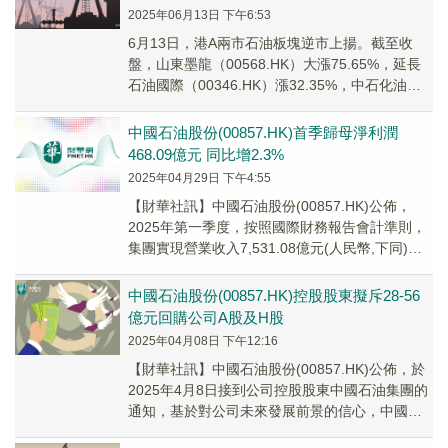
2025年06月13日 下午6:53
6月13日，港A兩市石油板塊逆市上揚。截至收
盤，山東墨龍（00568.HK）大漲75.65%，延長
石油國際（00346.HK）漲32.35%，中石化油服
（01033.HK）漲25...
中國石油股份(00857.HK)首季歸母淨利潤
468.09億元 同比增2.3%
2025年04月29日 下午4:55
【財華社訊】中國石油股份(00857.HK)公佈，
2025年第一季度，按照國際財務報告會計準則，
集團實現營業收入7,531.08億元(人民幣,下同)，
同比下降7.3%，主要由於市...
中國石油股份(00857.HK)控股股東擬斥28-56
億元回購公司A股及H股
2025年04月08日 下午12:16
【財華社訊】中國石油股份(00857.HK)公佈，於
2025年4月8日接到公司控股股東中國石油集團的
通知，基於對公司未來發展前景的信心，中國石
油集團計劃於本公告日起的12個月內通...