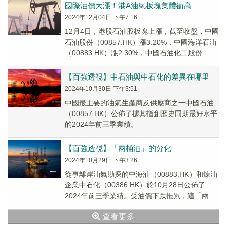
國際油價大漲！港A油氣板塊集體衝高
2024年12月04日 下午7:16
12月4日，港股石油股板塊上漲，截至收盤，中國
石油股份（00857.HK）漲3.20%，中國海洋石油
（00883.HK）漲2.30%，中國石油化工股份
（00386.HK）漲2.1...
【百強透視】中石油與中石化的差異在哪里
2024年10月30日 下午3:51
中國最主要的油氣生產商及供應商之一中國石油
（00857.HK）公佈了據其指創歷史同期最好水平
的2024年前三季業績。
【百強透視】「兩桶油」的分化
2024年10月29日 下午3:26
從事離岸油氣勘探的中海油（00883.HK）和煉油
企業中石化（00386.HK）於10月28日公佈了
2024年前三季業績。受油價下跌拖累，這「兩桶
油」和後一日公佈第3季業績的中國...
查看更多