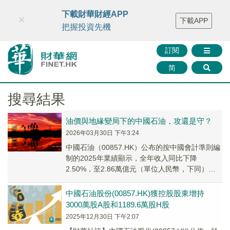
財華智庫網
FINTV
FINMETA
財華證券
媒體矩陣
下載財華財經APP
×
下載APP
智庫沙龍
聯絡我們
把握投資先機
訂閱
简
搜尋結果
油價與地緣變局下的中國石油，攻還是守？
2026年03月30日 下午3:24
中國石油（00857.HK）公布的按中國會計準則編
制的2025年業績顯示，全年收入同比下降
2.50%，至2.86萬億元（單位人民幣，下同），
扣非歸母淨利潤同比下降6.70%，至1...
中國石油股份(00857.HK)獲控股股東增持
3000萬股A股和1189.6萬股H股
2025年12月30日 下午2:07