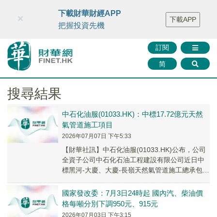
財華智庫網
FINTV
FINMETA
財華證券
媒體矩陣
下載財華財經APP
×
下載APP
智庫沙龍
聯絡我們
把握投資先機
訂閱
简
搜尋結果
中石化油服(01033.HK)：中標17.72億元天然
氣管道施工項目
2026年07月07日 下午5:33
【財華社訊】中石化油服(01033.HK)公布，公司
全資子公司中石化石油工程建設有限公司近日中
標黑河-大慶、大慶-長嶺天然氣管道施工總承包項
目第一標段，中標金額為人民幣17.72...
國家發改委：7月3日24時起 國內汽、柴油價
格每噸分別下調950元、915元
2026年07月03日 下午3:15