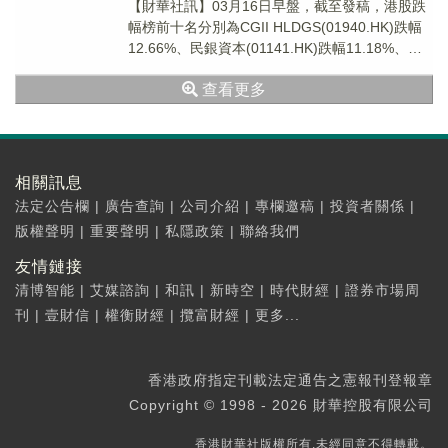
【財華社訊】03月16日早盤，截至發稿，港股跌
幅榜前十名分別為CGII HLDGS(01940.HK)跌幅
12.66%、民銀資本(01141.HK)跌幅11.18%、曠
逸國際(0...
查看更多
相關訊息
法定公告欄
|
廣告查詢
|
公司介紹
|
專欄邀稿
|
投資者關係
|
版權聲明
|
重要聲明
|
私隱政策
|
聯絡我們
友情鏈接
清博智能
|
艾媒諮詢
|
和訊
|
新時空
|
時代財經
|
證券市場周
刊
|
壹財信
|
權衡財經
|
攬富財經
|
更多...
香港政府指定刊載法定通告之憲報刊登報章
Copyright © 1998 - 2026 財華控股有限公司
香港財華社版權所有,未經同意不得轉載。