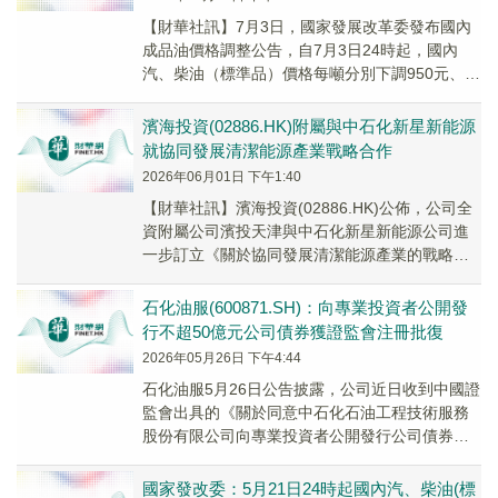
【財華社訊】7月3日，國家發展改革委發布國內
成品油價格調整公告，自7月3日24時起，國內
汽、柴油（標準品）價格每噸分別下調950元、
915元。中石油、中石化、中海油公司及其他原
油...
濱海投資(02886.HK)附屬與中石化新星新能源
就協同發展清潔能源產業戰略合作
2026年06月01日 下午1:40
【財華社訊】濱海投資(02886.HK)公佈，公司全
資附屬公司濱投天津與中石化新星新能源公司進
一步訂立《關於協同發展清潔能源產業的戰略合
作協議》，有效期為三年。 中石化新星新能源...
石化油服(600871.SH)：向專業投資者公開發
行不超50億元公司債券獲證監會注冊批復
2026年05月26日 下午4:44
石化油服5月26日公告披露，公司近日收到中國證
監會出具的《關於同意中石化石油工程技術服務
股份有限公司向專業投資者公開發行公司債券注
冊的批復》。
國家發改委：5月21日24時起國內汽、柴油(標