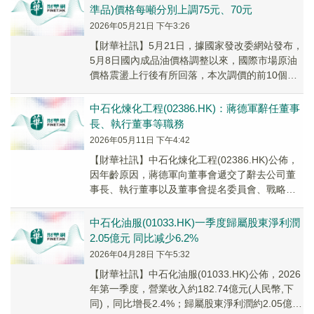
準品)價格每噸分別上調75元、70元
2026年05月21日 下午3:26
【財華社訊】5月21日，據國家發改委網站發布，
5月8日國內成品油價格調整以來，國際市場原油
價格震盪上行後有所回落，本次調價的前10個工
作日平均價格高於上次調價前10個工作日平均
價...
中石化煉化工程(02386.HK)：蔣德軍辭任董事
長、執行董事等職務
2026年05月11日 下午4:42
​【財華社訊】中石化煉化工程(02386.HK)公佈，
因年齡原因，蔣德軍向董事會遞交了辭去公司董
事長、執行董事以及董事會提名委員會、戰略與
發展委員會、ESG委員會主任委員的辭呈，...
中石化油服(01033.HK)一季度歸屬股東淨利潤
2.05億元 同比减少6.2%
2026年04月28日 下午5:32
【財華社訊】中石化油服(01033.HK)公佈，2026
年第一季度，營業收入約182.74億元(人民幣,下
同)，同比增長2.4%；歸屬股東淨利潤約2.05億