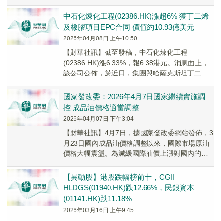
元，同比减少6.2%；...
中石化煉化工程(02386.HK)漲超6% 獲丁二烯
及橡膠項目EPC合同 價值約10.93億美元
2026年04月08日 上午10:50
​【財華社訊】截至發稿，中石化煉化工程
(02386.HK)漲6.33%，報6.38港元。消息面上，
該公司公佈，於近日，集團與哈薩克斯坦丁二烯
有限責任公司(以下簡稱「項目業主」)於...
國家發改委：2026年4月7日國家繼續實施調
控 成品油價格適當調整
2026年04月07日 下午3:04
​【財華社訊】4月7日，據國家發改委網站發佈，3
月23日國內成品油價格調整以來，國際市場原油
價格大幅震盪。為減緩國際油價上漲對國內的衝
擊，國家繼續對成品油價格採取調控措施。按照
成...
【異動股】港股跌幅榜前十，CGII
HLDGS(01940.HK)跌12.66%，民銀資本
(01141.HK)跌11.18%
2026年03月16日 上午9:45