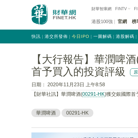
財華智庫網
FINTV
F
港股100強
官網
榜
快訊
港交所發佈
今日IPO
一圖解碼
港股解碼
【大行報告】華潤啤酒(0
首予買入的投資評級
日期：
2020年11月23日 上午8:58
【財華社訊】華潤啤酒(
00291-HK
)獲交銀國際首
華潤啤酒
00291-HK