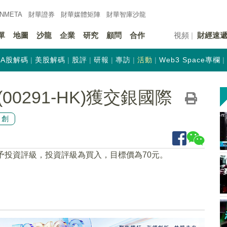
INMETA
財華證券
財華
媒體矩陣
財華
智庫沙龍
單
地圖
沙龍
企業
研究
顧問
合作
視頻
財經速
A股解碼
美股解碼
股評
研報
專訪
活動
Web3 Space專欄
0291-HK)獲交銀國際
原創
予投資評級，投資評級為買入，目標價為70元。