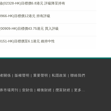
2328-HK)目標價6.8港元 評級降至持有
66-HK)目標價12港元 持有評級
909-HK)目標價43.75港元 買入評級
51-HK)目標價至6.1港元 維持中性
者關係
|
版權聲明
|
重要聲明
|
私隱政策
|
聯絡我們
券市場周刊
|
壹財信
|
權衡財經
|
攬富財經
|
更多...