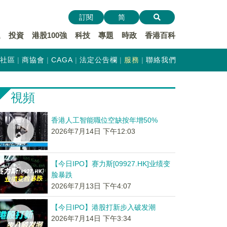
訂閱
简
遞
投資
港股100強
科技
專題
時政
香港百科
社區
商協會
CAGA
法定公告欄
服務
聯絡我們
視頻
香港人工智能職位空缺按年增50%
2026年7月14日 下午12:03
【今日IPO】赛力斯[09927.HK]业绩变
脸暴跌
2026年7月13日 下午4:07
【今日IPO】港股打新步入破发潮
2026年7月14日 下午3:34