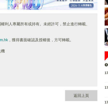
關權利人專屬所有或持有。未經許可，禁止進行轉載、
om.hk
，獲得書面確認及授權後，方可轉載。
先機
1
1
返回上頁
1