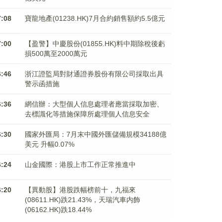
7:08
寶龍地產(01238.HK)7月合約銷售額約5.5億元
7:00
【盈警】中慶股份(01855.HK)料中期除稅後虧
損500萬至2000萬元
6:46
浙江證監局對財通證券股份有限公司採取出具
警示函措施
6:36
網信辦：大型個人信息處理者應當採取加密、
去標識化等措施保障所處理個人信息安全
6:30
國家外匯局：7月末中國外匯儲備規模34188億
美元 升幅0.07%
6:24
山金國際：港股上市工作正常推進中
6:20
【異動股】港股跌幅榜前十，九福來
(08611.HK)跌21.43%，天瑞汽車内飾
(06162.HK)跌18.44%