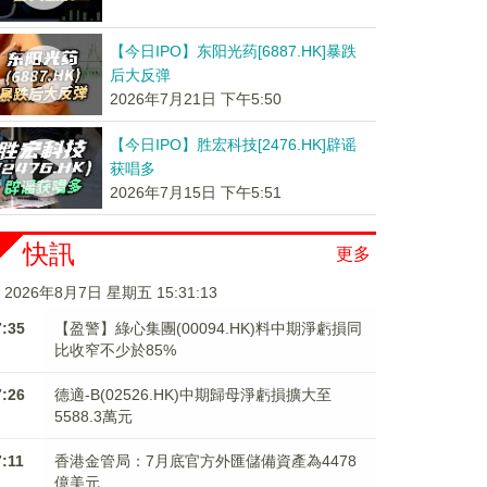
【今日IPO】东阳光药[6887.HK]暴跌
后大反弹
2026年7月21日 下午5:50
【今日IPO】胜宏科技[2476.HK]辟谣
获唱多
2026年7月15日 下午5:51
快訊
更多
2026年8月7日 星期五 15:31:13
7:35
【盈警】綠心集團(00094.HK)料中期淨虧損同
比收窄不少於85%
7:26
德適-B(02526.HK)中期歸母淨虧損擴大至
5588.3萬元
7:11
香港金管局：7月底官方外匯儲備資產為4478
億美元