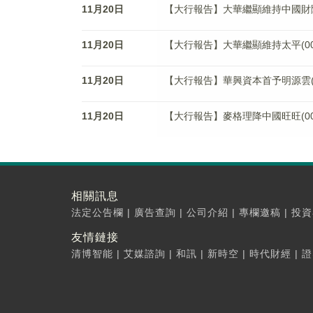
11月20日
【大行報告】大華繼顯維持中國財險(0
11月20日
【大行報告】大華繼顯維持太平(009
11月20日
【大行報告】華興資本首予明源雲(00
11月20日
【大行報告】麥格理降中國旺旺(001
相關訊息
法定公告欄
|
廣告查詢
|
公司介紹
|
專欄邀稿
|
投資
友情鏈接
清博智能
|
艾媒諮詢
|
和訊
|
新時空
|
時代財經
|
證