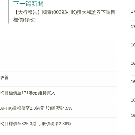
下一篇新聞
1
【大行報告】國泰(00293-HK)獲大和證券下調目
標價(修改)
1
1
賺
1
見改善
1
HK)目標價至171港元 維持買入
1
-HK)目標價至2.8港元 股價現漲4.5%
1
K)目標價至325.3港元 股價現漲2.86%