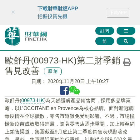
財華智庫網
FINTV
FINMETA
財華證券
媒體矩陣
下載財華財經APP
×
下載APP
智庫沙龍
聯絡我們
把握投資先機
訂閱
简
歐舒丹(00973-HK)第二財季銷
售見改善
原創
日期：
2020年11月20日 上午10:27
歐舒丹(
00973-HK
)為天然護膚產品銷售商，採用多品牌策
略，以L’OCCITANE en Provence為核心品牌。面對新冠病
毒疫情在全球擴散，零售市道難免受到影響。不過，市場憧
憬新疫苗成效取得進展，隨著零售店逐步重開，加上轉至網
上銷售渠道，集團截至9月底止第二季度銷售表現顯著改
善。另外，集團最近開始進行重組，計劃從全球9,000名員