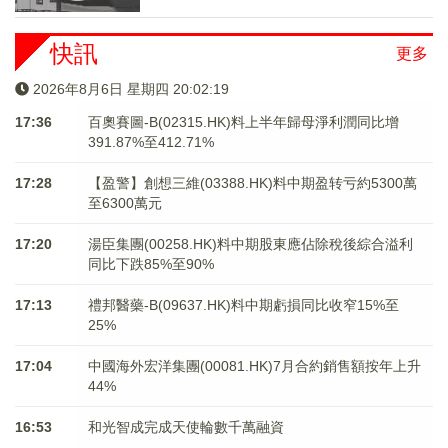
快訊
更多
2026年8月6日 星期四 20:02:19
17:36
百奧賽圖-B(02315.HK)料上半年歸母淨利潤同比增
391.87%至412.71%
17:28
【盈警】創想三維(03388.HK)料中期盈转亏約5300萬
至6300萬元
17:20
湯臣集團(00258.HK)料中期股東應佔除稅後綜合溢利
同比下跌85%至90%
17:13
禮邦醫藥-B(09637.HK)料中期虧損同比收窄15%至
25%
17:04
中國海外宏洋集團(00081.HK)7月合約銷售額按年上升
44%
16:53
和光智成完成天使輪數千萬融資