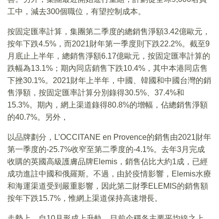
工中，減去300個職位，有望控制成本。
按固定匯率計算，集團第二季度的總銷售淨額3.42億歐元，
按年下跌4.5%，而2021財年第一季度則下跌22.2%。截至9
月底止上半年，總銷售淨額6.17億歐元，按固定匯率計算的
跌幅為13.1%；期內同店銷售下跌10.4%，其中本港同店售
下挫30.1%。2021財年上半年，中國、韓國和中國台灣的銷
售淨額，按固定匯率計算分別錄得30.5%、37.4%和
15.3%。期內，網上渠道錄得80.8%的增幅，佔總銷售淨額
的40.7%。另外，
以品牌劃分，L’OCCITANE en Provence的銷售由2021財年
第一季度的-25.7%收窄至第二季度的-4.1%。去年3月完成
收購的英國高級護膚品牌Elemis，銷售佔比大約1成，已經
成功進註中國和俄羅斯。不過，由於疫情影響，Elemis水療
和海運渠道受到嚴重影響，因此第二財季ELEMIS的銷售額
按年下跌15.7%，惟網上渠道保持高速增長。
走勢上，自10月形成上升軌，目前企穩各主要平均線之上，