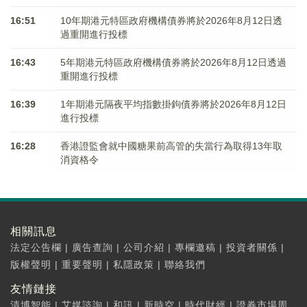
16:51
10年期港元特區政府機構債券將於2026年8月12日透
過重開進行投標
16:43
5年期港元特區政府機構債券將於2026年8月12日透過
重開進行投標
16:39
1年期港元隔夜平均指數掛鉤債券將於2026年8月12日
進行投標
16:28
香港證監會就中國糖果前高管的失當行為取得13年取
消資格令
相關訊息
法定公告欄
|
廣告查詢
|
公司介紹
|
專欄邀稿
|
投資者關係
|
版權聲明
|
重要聲明
|
私隱政策
|
聯絡我們
友情鏈接
清博智能
|
艾媒諮詢
|
和訊
|
新時空
|
時代財經
|
證券市場周