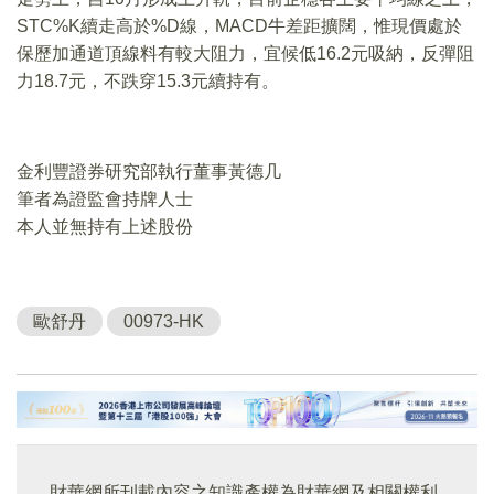
STC%K續走高於%D線，MACD牛差距擴闊，惟現價處於
保歷加通道頂線料有較大阻力，宜候低16.2元吸納，反彈阻
力18.7元，不跌穿15.3元續持有。
金利豐證券研究部執行董事黃德几
筆者為證監會持牌人士
本人並無持有上述股份
歐舒丹
00973-HK
財華網所刊載內容之知識產權為財華網及相關權利