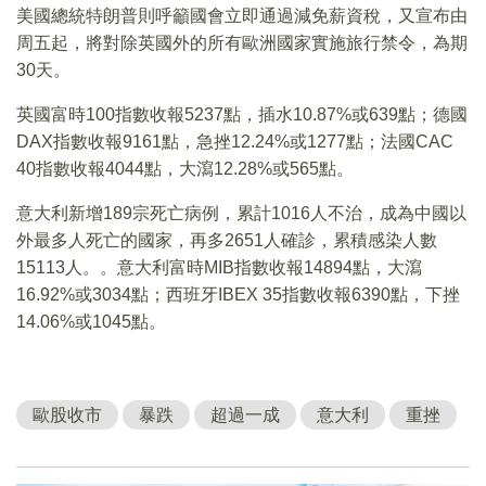
美國總統特朗普則呼籲國會立即通過減免薪資稅，又宣布由
周五起，將對除英國外的所有歐洲國家實施旅行禁令，為期
30天。
英國富時100指數收報5237點，插水10.87%或639點；德國
DAX指數收報9161點，急挫12.24%或1277點；法國CAC
40指數收報4044點，大瀉12.28%或565點。
意大利新增189宗死亡病例，累計1016人不治，成為中國以
外最多人死亡的國家，再多2651人確診，累積感染人數
15113人。。意大利富時MIB指數收報14894點，大瀉
16.92%或3034點；西班牙IBEX 35指數收報6390點，下挫
14.06%或1045點。
歐股收市
暴跌
超過一成
意大利
重挫