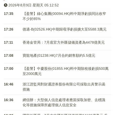
2026年8月9日 星期天 05:12:52
17:35
【盈警】綠心集團(00094.HK)料中期淨虧損同比收窄
不少於85%
17:26
德適-B(02526.HK)中期歸母淨虧損擴大至5588.3萬元
17:11
香港金管局：7月底官方外匯儲備資產為4478億美元
17:08
寶龍地產(01238.HK)7月合約銷售額約5.5億元
17:00
【盈警】中慶股份(01855.HK)料中期除稅後虧損500萬
至2000萬元
16:46
浙江證監局對財通證券股份有限公司採取出具警示函
措施
16:36
網信辦：大型個人信息處理者應當採取加密、去標識
化等措施保障所處理個人信息安全