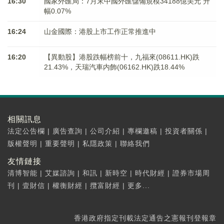
16:30
國家外匯局：7月末中國外匯儲備規模34188億美元 升
幅0.07%
16:24
山金國際：港股上市工作正常推進中
16:20
【異動股】港股跌幅榜前十，九福來(08611.HK)跌
21.43%，天瑞汽車内飾(06162.HK)跌18.44%
相關訊息
法定公告欄
|
廣告查詢
|
公司介紹
|
專欄邀稿
|
投資者關係
|
版權聲明
|
重要聲明
|
私隱政策
|
聯絡我們
友情鏈接
清博智能
|
艾媒諮詢
|
和訊
|
新時空
|
時代財經
|
證券市場周
刊
|
壹財信
|
權衡財經
|
攬富財經
|
更多...
香港政府指定刊載法定通告之憲報刊登報章