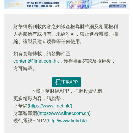
財華網所刊載內容之知識產權為財華網及相關權利
人專屬所有或持有。未經許可，禁止進行轉載、摘
編、複製及建立鏡像等任何使用。
如有意願轉載，請發郵件至
content@finet.com.hk
，獲得書面確認及授權後，
方可轉載。
下載APP
下載財華財經APP，把握投資先機
更多精彩内容，請點擊：
財華網
(https://www.finet.hk/)
財華智庫網
(https://www.finet.com.cn)
現代電視FINTV
(http://www.fintv.hk)