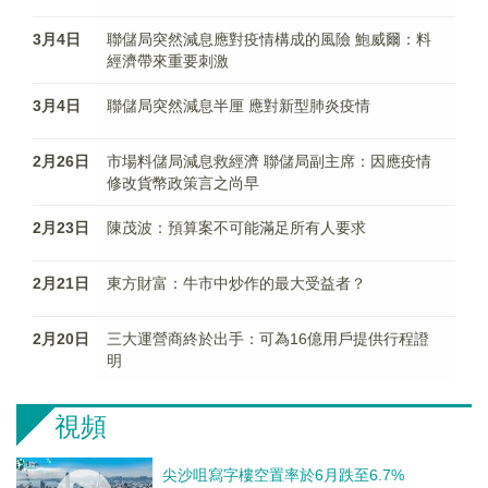
3月4日
聯儲局突然減息應對疫情構成的風險 鮑威爾：料
經濟帶來重要刺激
3月4日
聯儲局突然減息半厘 應對新型肺炎疫情
2月26日
市場料儲局減息救經濟 聯儲局副主席：因應疫情
修改貨幣政策言之尚早
2月23日
陳茂波：預算案不可能滿足所有人要求
2月21日
東方財富：牛市中炒作的最大受益者？
2月20日
三大運營商終於出手：可為16億用戶提供行程證
明
視頻
尖沙咀寫字樓空置率於6月跌至6.7%