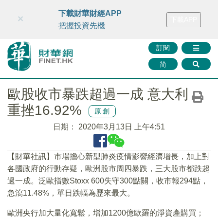
財華智庫網
FINTV
FINMETA
財華證券
媒體矩陣
下載財華財經APP
×
下載APP
智庫沙龍
聯絡我們
把握投資先機
訂閱
简
歐股收市暴跌超過一成 意大利
重挫16.92%
原創
日期：
2020年3月13日 上午4:51
【財華社訊】市場擔心新型肺炎疫情影響經濟增長，加上對
各國政府的行動存疑，歐洲股市周四暴跌，三大股市都跌超
過一成。泛歐指數Stoxx 600失守300點關，收市報294點，
急瀉11.48%，單日跌幅為歷來最大。
歐洲央行加大量化寬鬆，增加1200億歐羅的淨資產購買；