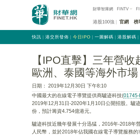
財華智庫網
FINTV
F
港股100強
官網
榜
快訊
港交所發佈
今日IPO
一圖解碼
港股解碼
【IPO直擊】三年營收
歐洲、泰國等海外市場
日期：
2019年12月30日 下午8:10
中國最大的在線電子導覽提供商驢迹科技(
01745
2019年12月31日-2020年1月10日公開招股。
份，預計籌資4.754億港元。
驢迹科技近幾年發展十分迅猛，2016年-2018年營
人民幣，並於2018年佔我國在線電子導覽服務的市