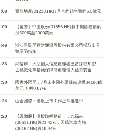
7:08
寶龍地產(01238.HK)7月合約銷售額約5.5億元
7:00
【盈警】中慶股份(01855.HK)料中期除稅後虧
損500萬至2000萬元
6:46
浙江證監局對財通證券股份有限公司採取出具
警示函措施
6:36
網信辦：大型個人信息處理者應當採取加密、
去標識化等措施保障所處理個人信息安全
6:30
國家外匯局：7月末中國外匯儲備規模34188億
美元 升幅0.07%
6:24
山金國際：港股上市工作正常推進中
6:20
【異動股】港股跌幅榜前十，九福來
(08611.HK)跌21.43%，天瑞汽車内飾
(06162.HK)跌18.44%