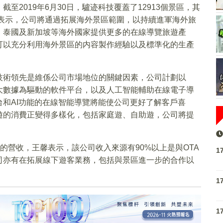
2019年6月30日，驢迹科技覆蓋了12913個景區，其
馨表示，公司將通過拓展海外景區範圍，以持續進軍海外旅
、泰國及新加坡等海外國家提供更多的在線導覽旅遊產
可以充分利用海外景區的内容製作經驗以及標準化的生產
技術領先是維係公司市場地位的關鍵因素，公司計劃以
大數據為驅動的軟件平台，以及人工智能輔助在線電子導
和AI功能的在線智能導覽將能使公司更好了解客戶喜
遊的消費正變得多樣化，包括家庭遊、自助遊，公司將提
以的營收，王馨表示，該公司收入來源有90%以上是與OTA
1
司亦有在拓展線下遊客業務，包括與景區進一步的合作以
1
1