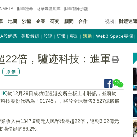
INMETA
財華證券
財華
媒體矩陣
財華
智庫沙龍
單
地圖
沙龍
企業
研究
顧問
合作
視頻
財經速
A股解碼
美股解碼
股評
研報
專訪
活動
Web3 Space專欄
超22倍，驢迹科技：進軍
原創
-HK
)於12月29日成功通過港交所主板上市聆訊，並將於
驢迹科技股份代碼為「01745」，將於全球發售3.527億股股
業收入由1347.9萬元人民幣增長超22倍，達到3.02億元
場份額的86.2%。