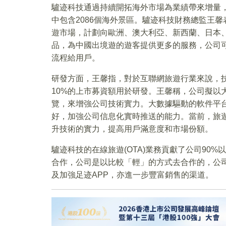
驢迹科技通過持續開拓海外市場為業績帶來增量，截至
中包含2086個海外景區。驢迹科技財務總監王
遊市場，計劃向歐洲、澳大利亞、新西蘭、日本
品，為中國出境遊的遊客提供更多的服務，公司
流程給用戶。
研發方面，王馨指，對於互聯網旅遊行業來說，
10%的上市募資額用於研發。王馨稱，公司擬以
覽，來增強公司技術實力。大數據驅動的軟件平台
好，加強公司信息化實時推送的能力。當前，旅
升技術的實力，提高用戶滿意度和市場份額。
驢迹科技的在線旅遊(OTA)業務貢獻了公司90%
合作，公司是以比較「輕」的方式去合作的，公
及加強足迹APP，亦進一步豐富銷售的渠道。