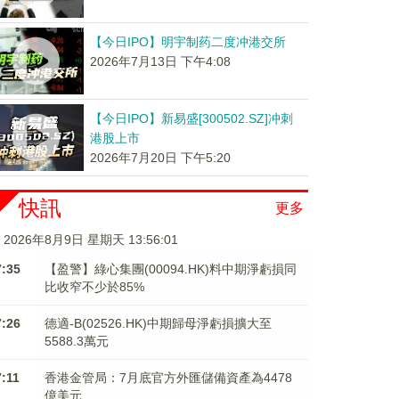
【今日IPO】明宇制药二度冲港交所
2026年7月13日 下午4:08
【今日IPO】新易盛[300502.SZ]冲刺
港股上市
2026年7月20日 下午5:20
快訊
更多
2026年8月9日 星期天 13:56:01
7:35
【盈警】綠心集團(00094.HK)料中期淨虧損同
比收窄不少於85%
7:26
德適-B(02526.HK)中期歸母淨虧損擴大至
5588.3萬元
7:11
香港金管局：7月底官方外匯儲備資產為4478
億美元