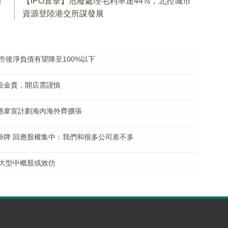
有
【IPO直擊】危廢處理毛利率達44%，北控城市
資源登陸港交所謀發展
市後淨負債有望降至100%以下
租金貴，開店需謹慎
艾德韋宣計劃海內海外齊擴張
掛牌 回應股權集中：我們和很多公司差不多
大型中概股或效仿