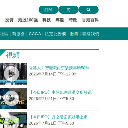
訂閱
简
遞
投資
港股100強
科技
專題
時政
香港百科
社區
商協會
CAGA
法定公告欄
服務
聯絡我們
視頻
香港人工智能職位空缺按年增50%
2026年7月14日 下午12:03
【今日IPO】中际旭创过港交所聆讯
2026年7月21日 下午5:50
【今日IPO】月之暗面拟赴港上市
2026年7月21日 下午5:50