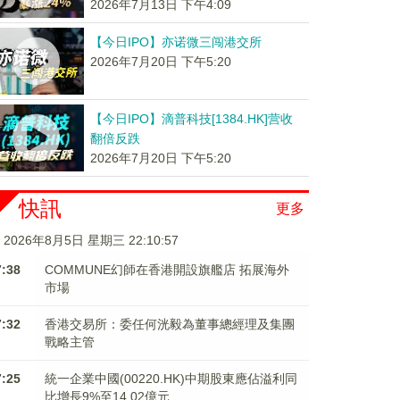
2026年7月13日 下午4:09
【今日IPO】亦诺微三闯港交所
2026年7月20日 下午5:20
【今日IPO】滴普科技[1384.HK]营收
翻倍反跌
2026年7月20日 下午5:20
快訊
更多
2026年8月5日 星期三 22:10:58
7:38
COMMUNE幻師在香港開設旗艦店 拓展海外
市場
7:32
香港交易所：委任何洸毅為董事總經理及集團
戰略主管
7:25
統一企業中國(00220.HK)中期股東應佔溢利同
比增長9%至14.02億元