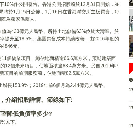
餘下10%作公開發售。香港公開招股將於12月31日開始，並
果將於1月15日公佈，1月16日在香港聯交所主板買賣，每
河國際為獨家保薦人。
值為433億元人民幣。所持土地儲備63%位於大灣區。於
利率提升至18.5%。集團銷售成本持續改善，由2016年度的
4846元。
發11個物業項目，總佔地面積逾66.6萬方米，預期建築面
12個未來項目，佔地面積逾63.4萬方米。另自2019年7
更新項目的前期服務商，佔地面積82.5萬方米。
增長153.9%；2019年前6個月為2.44億元人民幣。
1
會，介紹招股詳情。節錄如下:
1
可望降低負債率多少?
0%以下。
1