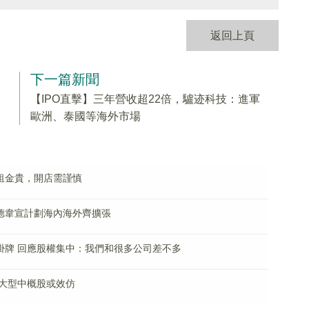
返回上頁
下一篇新聞
【IPO直擊】三年營收超22倍，驢迹科技：進軍
歐洲、泰國等海外市場
租金貴，開店需謹慎
艾德韋宣計劃海內海外齊擴張
掛牌 回應股權集中：我們和很多公司差不多
大型中概股或效仿