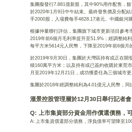
集團擬發行7.881億新股，其中90%用作配售，
於2020年1月9日中午結束。最終發售價及分配結
手2000股，入場費每手4828.17港元。中國銀
根據仲量聯行評估，集團旗下城市更新項目參考市
2019年前6個月毛利率提升至51.9%；經調整純
每平方米5614元人民幣，下降至2019年前6個月的
於2019年9月30日，集團於大灣區持有或正在開
積160萬平方米；以及持有或已簽約收購於東莞市的
月至2019年12月21日，成功獲委任為三個城市
集團於2018年經調整純利為4.01億元人民幣，同比
滙景控股管理層於12月30日舉行記者
Q: 上市集資部分資金用作償還債務，
A: 上市集資償還部分債務，淨負債率可望降至10