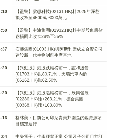
7:10
【盈警】雲想科技(02131.HK)料2025年淨虧
損收窄至4500萬-6000萬元
6:50
【盈警】中漆集團(01932.HK)料中期股東應佔
虧損同比收窄28%至35%
6:37
石藥集團(01093.HK)與阿斯利康成立合資公司
建設新一代生物制劑生產基地
6:20
【異動股】港股跌幅榜前十，誼和股份
(01703.HK)跌80.71%，天瑞汽車内飾
(06162.HK)跌62.50%
6:20
【異動股】港股漲幅榜前十，辰興發展
(02286.HK)漲+263.21%，德合集團
(00368.HK)漲+163.89%
6:16
格林美：目前公司印尼青美邦園區的鎳資源項
目穩定運行
6:04
中瓷電子：生產經營正常 公司及子公司目前訂