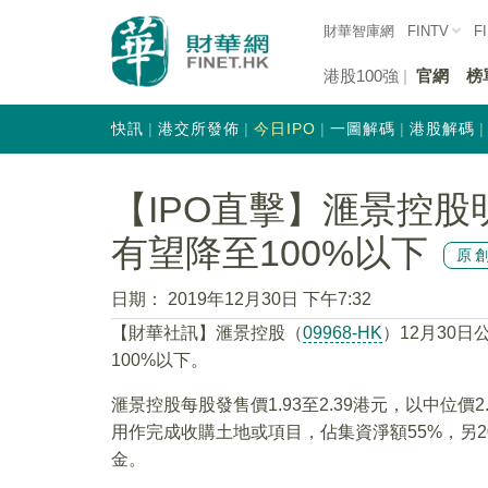
財華智庫網
FINTV
F
港股100強
官網
榜
快訊
港交所發佈
今日IPO
一圖解碼
港股解碼
【IPO直擊】滙景控股
有望降至100%以下
原
日期：
2019年12月30日 下午7:32
【財華社訊】滙景控股（
09968-HK
）12月30
100%以下。
滙景控股每股發售價1.93至2.39港元，以中位價
用作完成收購土地或項目，佔集資淨額55%，另2
金。