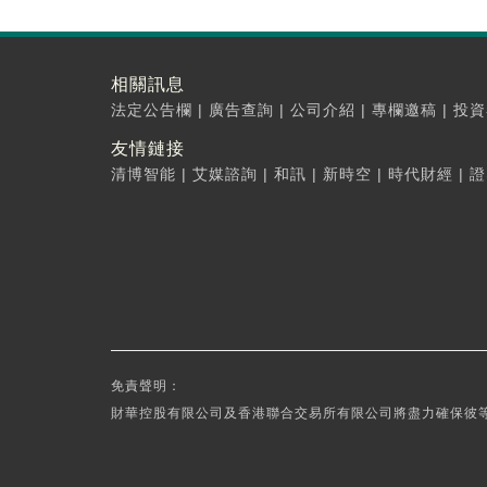
相關訊息
法定公告欄
|
廣告查詢
|
公司介紹
|
專欄邀稿
|
投資
友情鏈接
清博智能
|
艾媒諮詢
|
和訊
|
新時空
|
時代財經
|
證
免責聲明：
財華控股有限公司及香港聯合交易所有限公司將盡力確保彼等