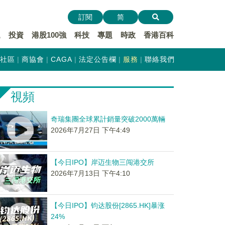
訂閱
简
遞
投資
港股100強
科技
專題
時政
香港百科
社區
商協會
CAGA
法定公告欄
服務
聯絡我們
視頻
奇瑞集團全球累計銷量突破2000萬輛
2026年7月27日 下午4:49
【今日IPO】岸迈生物三闯港交所
2026年7月13日 下午4:10
【今日IPO】钧达股份[2865.HK]暴涨
24%