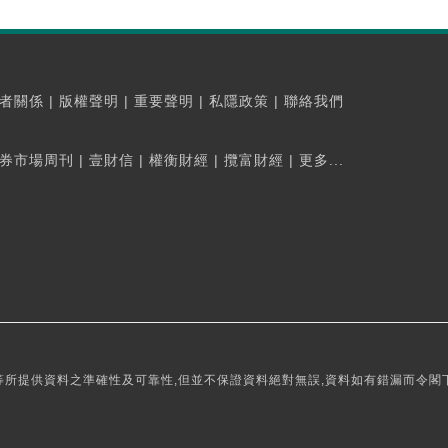
者關係
|
版權聲明
|
重要聲明
|
私隱政策
|
聯絡我們
券市場周刊
|
壹財信
|
權衡財經
|
攬富財經
|
更多...
所提供資料之準確性及可靠性,但並不保證資料絕對無誤,資料如有錯漏而令閣