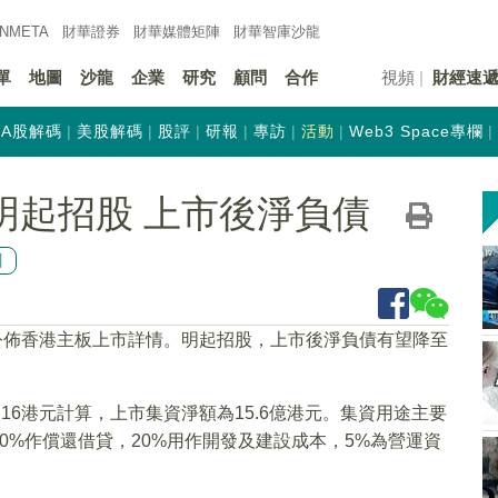
INMETA
財華證券
財華
媒體矩陣
財華
智庫沙龍
單
地圖
沙龍
企業
研究
顧問
合作
視頻
財經速
A股解碼
美股解碼
股評
研報
專訪
活動
Web3 Space專欄
明起招股 上市後淨負債
創
日公佈香港主板上市詳情。明起招股，上市後淨負債有望降至
2.16港元計算，上市集資淨額為15.6億港元。集資用途主要
0%作償還借貸，20%用作開發及建設成本，5%為營運資