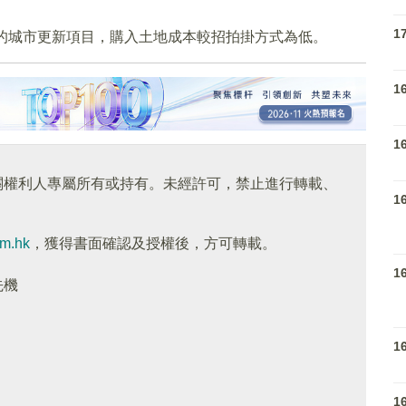
1
色的城市更新項目，購入土地成本較招拍掛方式為低。
1
1
關權利人專屬所有或持有。未經許可，禁止進行轉載、
1
om.hk
，獲得書面確認及授權後，方可轉載。
1
先機
1
1