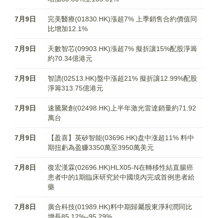
7月9日
完美醫療(01830.HK)漲超7% 上季銷售合約價值同
比增加12.1%
7月9日
天數智芯(09903.HK)漲超7% 擬折讓15%配股淨籌
約70.34億港元
7月9日
智譜(02513.HK)盤中漲超21% 擬折讓12.99%配股
淨籌313.75億港元
7月9日
速騰聚創(02498.HK)上半年激光雷達銷量約71.92
萬台
7月9日
【盈喜】英矽智能(03696.HK)盘中涨超11% 料中
期扭虧為盈赚3350萬至3950萬美元
7月8日
復宏漢霖(02696.HK)HLX05-N在轉移性結直腸癌
患者中的1期臨床研究於中國境內完成首例患者給
藥
7月8日
廣合科技(01989.HK)料中期歸屬股東淨利潤同比
增長85.12%–95.29%