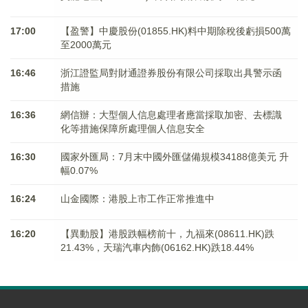
17:00
【盈警】中慶股份(01855.HK)料中期除稅後虧損500萬
至2000萬元
16:46
浙江證監局對財通證券股份有限公司採取出具警示函
措施
16:36
網信辦：大型個人信息處理者應當採取加密、去標識
化等措施保障所處理個人信息安全
16:30
國家外匯局：7月末中國外匯儲備規模34188億美元 升
幅0.07%
16:24
山金國際：港股上市工作正常推進中
16:20
【異動股】港股跌幅榜前十，九福來(08611.HK)跌
21.43%，天瑞汽車内飾(06162.HK)跌18.44%