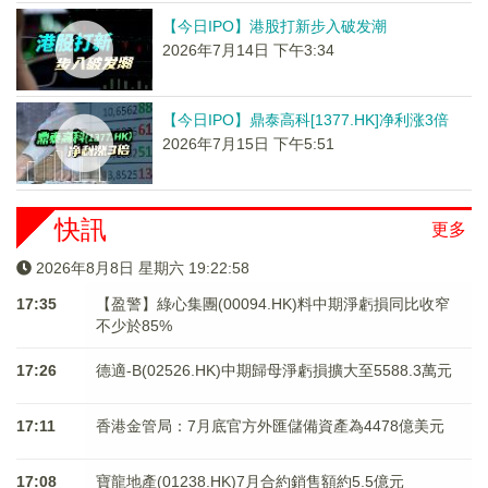
【今日IPO】港股打新步入破发潮
2026年7月14日 下午3:34
【今日IPO】鼎泰高科[1377.HK]净利涨3倍
2026年7月15日 下午5:51
快訊
更多
2026年8月8日 星期六 19:22:58
17:35
【盈警】綠心集團(00094.HK)料中期淨虧損同比收窄
不少於85%
17:26
德適-B(02526.HK)中期歸母淨虧損擴大至5588.3萬元
17:11
香港金管局：7月底官方外匯儲備資產為4478億美元
17:08
寶龍地產(01238.HK)7月合約銷售額約5.5億元