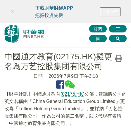
財華智庫網
FINTV
FINMETA
財華證券
媒體矩陣
下載財華財經APP
×
下載APP
智庫沙龍
聯絡我們
把握投資先機
訂閱
简
中國通才教育(02175.HK)擬更
名為万艺控股集团有限公司
日期：
2026年7月9日 下午3:18
【財華社訊】中國通才教育(
02175.HK
)公佈，建議將公司的
英文名稱由「China General Education Group Limited」更
改為「Trillion Holding Group Limited」，並採納「万艺控
股集团有限公司」作為公司的第二名稱，以取代現有名稱
「中國通才教育集團有限公司」。