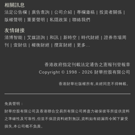
相關訊息
法定公告欄
|
廣告查詢
|
公司介紹
|
專欄邀稿
|
投資者關係
|
版權聲明
|
重要聲明
|
私隱政策
|
聯絡我們
友情鏈接
清博智能
|
艾媒諮詢
|
和訊
|
新時空
|
時代財經
|
證券市場周
刊
|
壹財信
|
權衡財經
|
攬富財經
|
更多...
香港政府指定刊載法定通告之憲報刊登報章
Copyright © 1998 - 2026 財華控股有限公司
香港財華社版權所有,未經同意不得轉載。
免責聲明：
財華控股有限公司及香港聯合交易所有限公司將盡力確保彼等所提供資料
之準確性及可靠性,但並不保證資料絕對無誤,資料如有錯漏而令閣下蒙受
損失,本公司概不負責。