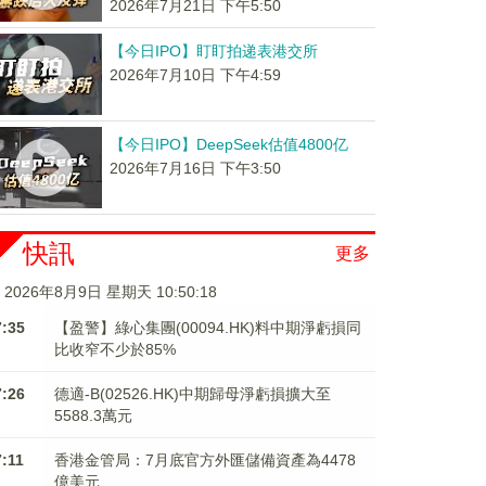
2026年7月21日 下午5:50
【今日IPO】盯盯拍递表港交所
2026年7月10日 下午4:59
【今日IPO】DeepSeek估值4800亿
2026年7月16日 下午3:50
快訊
更多
2026年8月9日 星期天 10:50:18
7:35
【盈警】綠心集團(00094.HK)料中期淨虧損同
比收窄不少於85%
7:26
德適-B(02526.HK)中期歸母淨虧損擴大至
5588.3萬元
7:11
香港金管局：7月底官方外匯儲備資產為4478
億美元