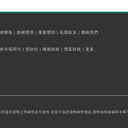
者關係
|
版權聲明
|
重要聲明
|
私隱政策
|
聯絡我們
券市場周刊
|
壹財信
|
權衡財經
|
攬富財經
|
更多...
所提供資料之準確性及可靠性,但並不保證資料絕對無誤,資料如有錯漏而令閣