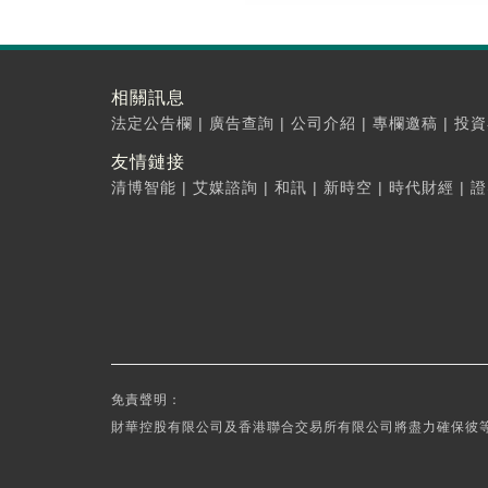
相關訊息
法定公告欄
|
廣告查詢
|
公司介紹
|
專欄邀稿
|
投資
友情鏈接
清博智能
|
艾媒諮詢
|
和訊
|
新時空
|
時代財經
|
證
免責聲明：
財華控股有限公司及香港聯合交易所有限公司將盡力確保彼等