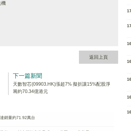
先機
1
1
1
返回上頁
1
下一篇新聞
1
天數智芯(09903.HK)漲超7% 擬折讓15%配股淨
籌約70.34億港元
1
1
雷達銷量約71.92萬台