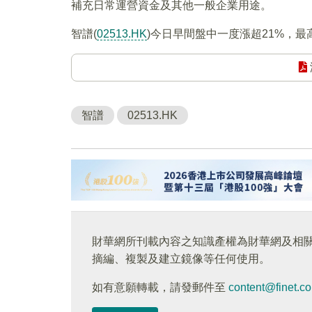
補充日常運營資金及其他一般企業用途。
智譜(
02513.HK
)今日早間盤中一度漲超21%，最高
智譜
02513.HK
財華網所刊載內容之知識產權為財華網及相
摘編、複製及建立鏡像等任何使用。
如有意願轉載，請發郵件至
content@finet.c