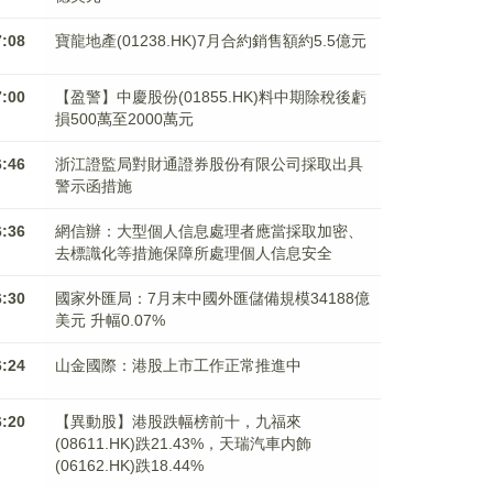
7:08
寶龍地產(01238.HK)7月合約銷售額約5.5億元
7:00
【盈警】中慶股份(01855.HK)料中期除稅後虧
損500萬至2000萬元
6:46
浙江證監局對財通證券股份有限公司採取出具
警示函措施
6:36
網信辦：大型個人信息處理者應當採取加密、
去標識化等措施保障所處理個人信息安全
6:30
國家外匯局：7月末中國外匯儲備規模34188億
美元 升幅0.07%
6:24
山金國際：港股上市工作正常推進中
6:20
【異動股】港股跌幅榜前十，九福來
(08611.HK)跌21.43%，天瑞汽車内飾
(06162.HK)跌18.44%