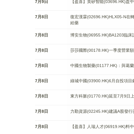
7月9日
【盈喜】英矽智能(03696.HK)盘
7月8日
復宏漢霖(02696.HK)HLX0
給藥
7月8日
博安生物(06955.HK)BA1203
7月8日
莎莎國際(00178.HK)一季度營業
7月8日
中國生物製藥(01177.HK)：
7月8日
綠城中國(03900.HK)6月自投項
7月8日
東方科脈(01770.HK)延至7月9日
7月8日
力勤資源(02245.HK)建議A
7月8日
【盈喜】人瑞人才(06919.HK)料