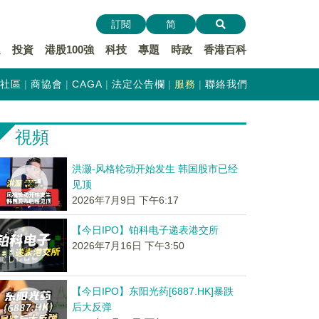
訂閱
简
遞
投資
港股100強
科技
專題
時政
香港百科
社區
商協會
CAGA
法定公告欄
服務
聯絡我們
視頻
洪灏-风格轮动开始发生 韩国股市已经
见顶
2026年7月9日 下午6:17
【今日IPO】铂科电子递表港交所
2026年7月16日 下午3:50
【今日IPO】东阳光药[6887.HK]暴跌
后大反弹