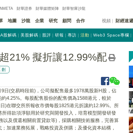
INMETA
財華證券
財華
媒體矩陣
財華
智庫沙龍
單
地圖
沙龍
企業
研究
顧問
合作
視頻
財經速
A股解碼
美股解碼
股評
研報
專訪
活動
Web3 Space專欄
漲超21% 擬折讓12.99%配
原創
7月9日(交易時段前)，公司擬配售最多1978萬股新H股，佔
4.25%。每股配售股份的配售價為1588港元，較於
日)在聯交所所報收市價每股1825港元折讓約12.99%。所
擬將所得款項淨額用於研究與開發投入，培育模型開發研發
務以及償還相關前置貸款等)，採購相關技術服務，完善算
代；加速業務拓展，戰略投資及併購；及優化資本結構，