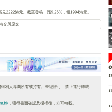
見2222港元。截至發稿，漲9.26%，報1994港元。
港交所原文
1
關權利人專屬所有或持有。未經許可，禁止進行轉載、
1
om.hk
，獲得書面確認及授權後，方可轉載。
1