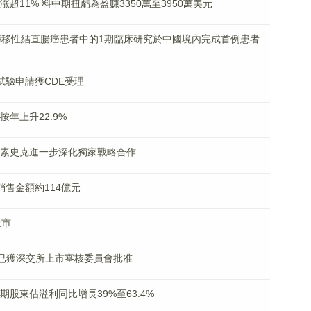
中涨超11% 料中期扭虧為盈赚3350萬至3950萬美元
5-N在轉移性結直腸癌患者中的1期臨床研究於中國境內完成首例患者
臨床試驗申請獲CDE受理
額按年上升22.9%
與葛蘭素史克進一步深化獨家戰略合作
目銷售金額約114億元
上市
股發行已獲深交所上市審核委員會批准
中期股東佔溢利同比增長39%至63.4%