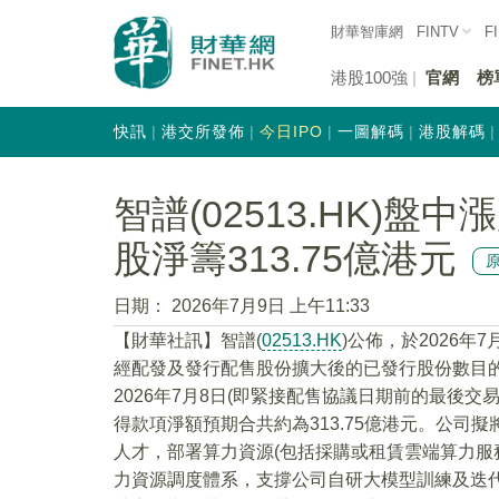
財華智庫網
FINTV
F
港股100強
官網
榜
快訊
港交所發佈
今日IPO
一圖解碼
港股解碼
智譜(02513.HK)盤中
股淨籌313.75億港元
日期：
2026年7月9日 上午11:33
【財華社訊】智譜(
02513.HK
)公佈，於2026年
經配發及發行配售股份擴大後的已發行股份數目的約
2026年7月8日(即緊接配售協議日期前的最後交易
得款項淨額預期合共約為313.75億港元。公司
人才，部署算力資源(包括採購或租賃雲端算力服
力資源調度體系，支撐公司自研大模型訓練及迭