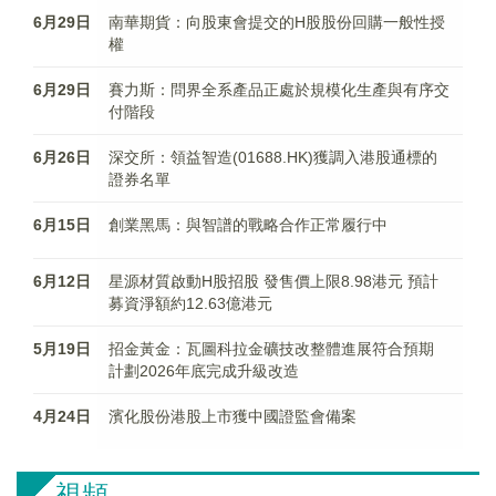
6月29日
南華期貨：向股東會提交的H股股份回購一般性授
權
6月29日
賽力斯：問界全系產品正處於規模化生產與有序交
付階段
6月26日
深交所：領益智造(01688.HK)獲調入港股通標的
證券名單
6月15日
創業黑馬：與智譜的戰略合作正常履行中
6月12日
星源材質啟動H股招股 發售價上限8.98港元 預計
募資淨額約12.63億港元
5月19日
招金黃金：瓦圖科拉金礦技改整體進展符合預期
計劃2026年底完成升級改造
4月24日
濱化股份港股上市獲中國證監會備案
視頻