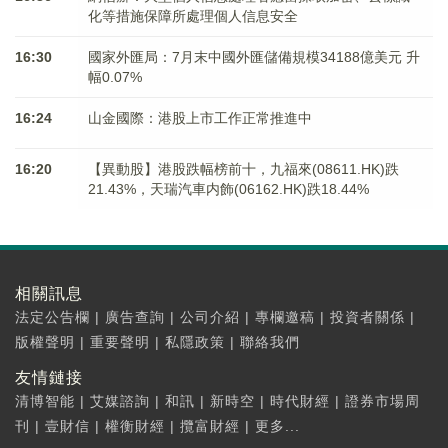
化等措施保障所處理個人信息安全
16:30
國家外匯局：7月末中國外匯儲備規模34188億美元 升
幅0.07%
16:24
山金國際：港股上市工作正常推進中
16:20
【異動股】港股跌幅榜前十，九福來(08611.HK)跌
21.43%，天瑞汽車内飾(06162.HK)跌18.44%
相關訊息
法定公告欄
|
廣告查詢
|
公司介紹
|
專欄邀稿
|
投資者關係
|
版權聲明
|
重要聲明
|
私隱政策
|
聯絡我們
友情鏈接
清博智能
|
艾媒諮詢
|
和訊
|
新時空
|
時代財經
|
證券市場周
刊
|
壹財信
|
權衡財經
|
攬富財經
|
更多...