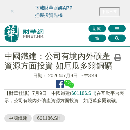
財華智庫網
FINTV
FINMETA
財華證券
媒體矩陣
下載財華財經APP
×
下載APP
智庫沙龍
聯絡我們
把握投資先機
訂閱
简
中國鐵建：公司有境內外礦產
資源方面投資 如厄瓜多爾銅礦
日期：
2026年7月9日 下午3:49
【財華社訊】7月9日，中國鐵建(
601186.SH
)在互動平台表
示，公司有境內外礦產資源方面投資，如厄瓜多爾銅礦。
中國鐵建
601186.SH