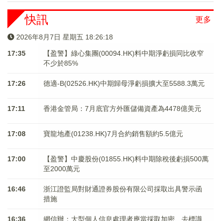
快訊
更多
2026年8月7日 星期五 18:26:18
17:35
【盈警】綠心集團(00094.HK)料中期淨虧損同比收窄
不少於85%
17:26
德適-B(02526.HK)中期歸母淨虧損擴大至5588.3萬元
17:11
香港金管局：7月底官方外匯儲備資產為4478億美元
17:08
寶龍地產(01238.HK)7月合約銷售額約5.5億元
17:00
【盈警】中慶股份(01855.HK)料中期除稅後虧損500萬
至2000萬元
16:46
浙江證監局對財通證券股份有限公司採取出具警示函
措施
16:36
網信辦：大型個人信息處理者應當採取加密、去標識