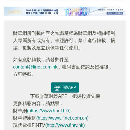
財華網所刊載內容之知識產權為財華網及相關權利
人專屬所有或持有。未經許可，禁止進行轉載、摘
編、複製及建立鏡像等任何使用。
如有意願轉載，請發郵件至
content@finet.com.hk
，獲得書面確認及授權後，
方可轉載。
下載APP
下載財華財經APP，把握投資先機
更多精彩内容，請點擊：
財華網
(https://www.finet.hk/)
財華智庫網
(https://www.finet.com.cn)
現代電視FINTV
(http://www.fintv.hk)