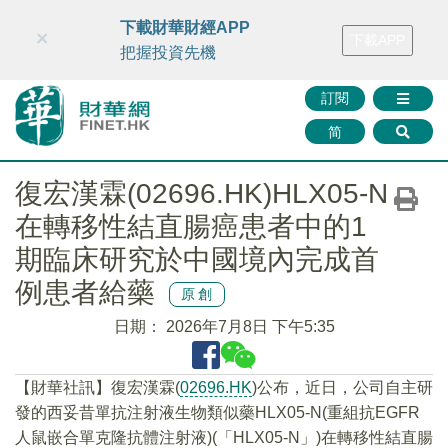
財華智庫網
FINTV
FINMETA
財華證券
媒體矩陣
下載財華財經APP
×
下載APP
智庫沙龍
聯絡我們
把握投資先機
訂閱
简
復宏漢霖(02696.HK)HLX05-N
在轉移性結直腸癌患者中的1
期臨床研究於中國境內完成首
例患者給藥
原創
日期：
2026年7月8日 下午5:35
【財華社訊】復宏漢霖(
02696.HK
)公布，近日，公司自主研
發的西妥昔單抗注射液生物類似藥HLX05-N(重組抗EGFR
人鼠嵌合單克隆抗體注射液)(「HLX05-N」)在轉移性結直腸