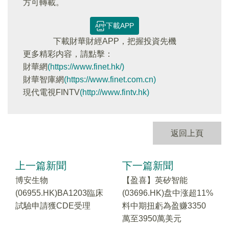
方可轉載。
下載APP
下載財華財經APP，把握投資先機
更多精彩内容，請點擊：
財華網
(https://www.finet.hk/)
財華智庫網
(https://www.finet.com.cn)
現代電視FINTV
(http://www.fintv.hk)
返回上頁
上一篇新聞
下一篇新聞
博安生物
【盈喜】英矽智能
(06955.HK)BA1203臨床
(03696.HK)盘中涨超11%
試驗申請獲CDE受理
料中期扭虧為盈赚3350
萬至3950萬美元