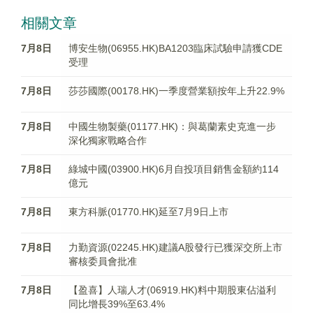
相關文章
7月8日
博安生物(06955.HK)BA1203臨床試驗申請獲CDE
受理
7月8日
莎莎國際(00178.HK)一季度營業額按年上升22.9%
7月8日
中國生物製藥(01177.HK)：與葛蘭素史克進一步
深化獨家戰略合作
7月8日
綠城中國(03900.HK)6月自投項目銷售金額約114
億元
7月8日
東方科脈(01770.HK)延至7月9日上市
7月8日
力勤資源(02245.HK)建議A股發行已獲深交所上市
審核委員會批准
7月8日
【盈喜】人瑞人才(06919.HK)料中期股東佔溢利
同比增長39%至63.4%