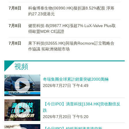
7月8日
科倫博泰生物(06990.HK)擬折讓8.52%配股 淨筹
約27.23億港元
7月8日
健世科技-B(09877.HK)漲超7% LuX-Valve Plus取
得歐盟MDR CE認證
7月8日
果下科技(02655.HK)與瑞典Rocmore訂立戰略合
作協議 拓歐洲储能市场
視頻
奇瑞集團全球累計銷量突破2000萬輛
2026年7月27日 下午4:49
【今日IPO】滴普科技[1384.HK]营收翻倍反
跌
2026年7月20日 下午5:20
【今日IPO】铂科新材递表港交所