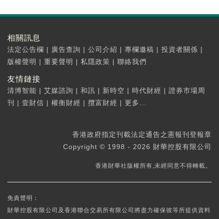
相關訊息
法定公告欄
|
廣告查詢
|
公司介紹
|
專欄邀稿
|
投資者關係
|
版權聲明
|
重要聲明
|
私隱政策
|
聯絡我們
友情鏈接
清博智能
|
艾媒諮詢
|
和訊
|
新時空
|
時代財經
|
證券市場周
刊
|
壹財信
|
權衡財經
|
攬富財經
|
更多...
香港政府指定刊載法定通告之憲報刊登報章
Copyright © 1998 - 2026 財華控股有限公司
香港財華社版權所有,未經同意不得轉載。
免責聲明：
財華控股有限公司及香港聯合交易所有限公司將盡力確保彼等所提供資料