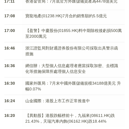
17:11
香港金管局：7月底官方外匯儲備資產為4478億美元
17:08
寶龍地產(01238.HK)7月合約銷售額約5.5億元
17:00
【盈警】中慶股份(01855.HK)料中期除稅後虧損500萬
至2000萬元
16:46
浙江證監局對財通證券股份有限公司採取出具警示函
措施
16:36
網信辦：大型個人信息處理者應當採取加密、去標識
化等措施保障所處理個人信息安全
16:30
國家外匯局：7月末中國外匯儲備規模34188億美元 升
幅0.07%
16:24
山金國際：港股上市工作正常推進中
16:20
【異動股】港股跌幅榜前十，九福來(08611.HK)跌
21.43%，天瑞汽車内飾(06162.HK)跌18.44%