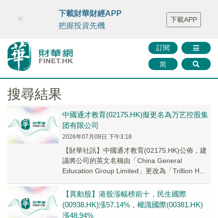
財華智庫網
FINTV
FINMETA
財華證券
媒體矩陣
下載財華財經APP
×
下載APP
智庫沙龍
聯絡我們
把握投資先機
訂閱
简
搜尋結果
中國通才教育(02175.HK)擬更名為万艺控股集
团有限公司
2026年07月09日 下午3:18
【財華社訊】中國通才教育(02175.HK)公佈，建
議將公司的英文名稱由「China General
Education Group Limited」更改為「Trillion H...
【異動股】港股漲幅榜前十，民生國際
(00938.HK)漲57.14%，權識國際(00381.HK)
漲48.94%