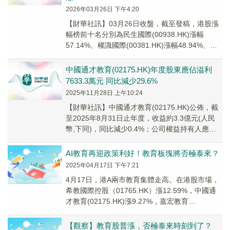
2026年03月26日 下午4:20
【財華社訊】03月26日收盤，截至發稿，港股漲
幅榜前十名分別為民生國際(00938.HK)漲幅
57.14%、權識國際(00381.HK)漲幅48.94%、中
國投融資(01226....
中國通才教育(02175.HK)年度股東應佔溢利
7633.3萬元 同比減少29.6%
2025年11月28日 上午10:24
【財華社訊】中國通才教育(02175.HK)公佈，截
至2025年8月31日止年度，收益約3.3億元(人民
幣,下同)，同比減少0.4%；公司權益持有人應佔
溢利7633.3萬元，同比...
AI教育再迎政策利好！教育板塊將否極泰來？
2025年04月17日 下午7:21
4月17日，港A兩市教育集體走高。在港股市場，
希教國際控股（01765.HK）漲12.59%，中國通
才教育(02175.HK)漲9.27%，嘉宏教育
（01935.HK）漲5.41...
【觀察】教育股普漲，否極泰來時刻到了？