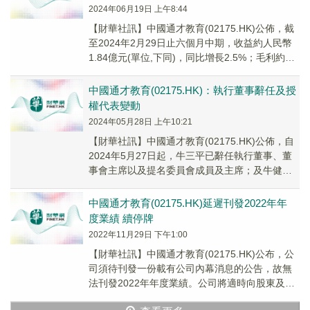
2024年06月19日 上午8:44
【財華社訊】中國通才教育(02175.HK)公佈，截
至2024年2月29日止六個月中期，收益約人民幣
1.84億元(單位,下同)，同比增長2.5%；毛利約
7893.2萬元，同比減少...
中國通才教育(02175.HK)：執行董事辭任及授
權代表變動
2024年05月28日 上午10:21
【財華社訊】中國通才教育(02175.HK)公佈，自
2024年5月27日起，牛三平已辭任執行董事、董
事會主席以及提名委員會成員及主席；及牛健已
辭任執行董事、行政總裁、薪酬委員會成...
中國通才教育(02175.HK)延遲刊發2022年年
度業績 續停牌
2022年11月29日 下午1:00
【財華社訊】中國通才教育(02175.HK)公布，公
司須待刊發一份載有公司內幕消息的公告，故無
法刊發2022年年度業績。公司將適時向股東及投
資者刊發進一步公告。公司營運仍然正常。