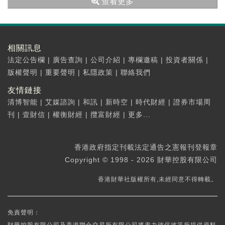
查看更多
相關訊息
法定公告欄
|
廣告查詢
|
公司介紹
|
專欄邀稿
|
投資者關係
|
版權聲明
|
重要聲明
|
私隱政策
|
聯絡我們
友情鏈接
清博智能
|
艾媒諮詢
|
和訊
|
新時空
|
時代財經
|
證券市場周
刊
|
壹財信
|
權衡財經
|
攬富財經
|
更多...
香港政府指定刊載法定通告之憲報刊登報章
Copyright © 1998 - 2026 財華控股有限公司
香港財華社版權所有,未經同意不得轉載。
免責聲明：