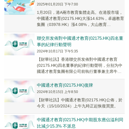
2025年01月20日 下午7:00
1月20日，港A兩市教育集體走高。在港股市場，
中國通才教育(02175.HK)大漲14.63%，卓越教育
集團（03978.HK）漲4.08%，大山教育
（09986.HK）漲3.7...
聯交所发佈對中國通才教育(02175.HK)四名董
事的紀律行動聲明
2024年10月17日 下午5:35
【財華社訊】香港聯交所发佈對中國通才教育
(02175.HK)四名董事的紀律行動聲明，分别为中
國通才教育集團有限公司前執行董事兼主席牛三
平、前執行董事兼行政總裁牛健、執行董事牛小
軍...
中國通才教育(02175.HK)復牌
2024年10月15日 上午8:50
【財華社訊】中國通才教育(02175.HK)公佈，於
今天（15/10/2024）上午九時正起恢復買賣。
中國通才教育(02175.HK)中期股东應佔溢利同
比減少15.3% 不派息