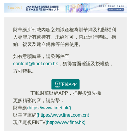
財華網所刊載內容之知識產權為財華網及相關權利
人專屬所有或持有。未經許可，禁止進行轉載、摘
編、複製及建立鏡像等任何使用。
如有意願轉載，請發郵件至
content@finet.com.hk
，獲得書面確認及授權後，
方可轉載。
下載APP
下載財華財經APP，把握投資先機
更多精彩内容，請點擊：
財華網
(https://www.finet.hk/)
財華智庫網
(https://www.finet.com.cn)
現代電視FINTV
(http://www.fintv.hk)