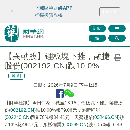
財華智庫網
FINTV
FINMETA
財華證券
媒體矩陣
下載財華財經APP
×
下載APP
智庫沙龍
聯絡我們
把握投資先機
訂閱
简
【異動股】锂板塊下挫，融捷
股份(002192.CN)跌10.0%
原創
日期：
2026年7月9日 下午1:15
【財華社訊】今日午盤，截至13:15，锂板塊下挫。融捷股
份(
002192.CN
)跌10.00%報79.06元，盛新锂能
(
002240.CN
)跌9.78%報34.41元，天齊锂業(
002466.CN
)跌
7.13%報49.47元，永杉锂業(
603399.CN
)跌7.05%報16.48