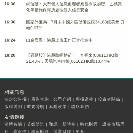
16:36
網信辦：大型個人信息處理者應當採取加密、去標識
化等措施保障所處理個人信息安全
16:30
國家外匯局：7月末中國外匯儲備規模34188億美元 升
幅0.07%
16:24
山金國際：港股上市工作正常推進中
16:20
【異動股】港股跌幅榜前十，九福來(08611.HK)跌
21.43%，天瑞汽車内飾(06162.HK)跌18.44%
相關訊息
法定公告欄
|
廣告查詢
|
公司介紹
|
專欄邀稿
|
投資者關係
|
版權聲明
|
重要聲明
|
私隱政策
|
聯絡我們
友情鏈接
清博智能
|
艾媒諮詢
|
和訊
|
新時空
|
時代財經
|
證券市場周
刊
|
壹財信
|
權衡財經
|
攬富財經
|
更多...