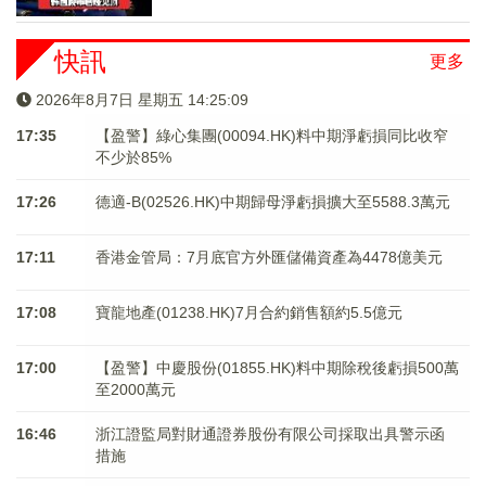
快訊
更多
2026年8月7日 星期五 14:25:10
17:35
【盈警】綠心集團(00094.HK)料中期淨虧損同比收窄
不少於85%
17:26
德適-B(02526.HK)中期歸母淨虧損擴大至5588.3萬元
17:11
香港金管局：7月底官方外匯儲備資產為4478億美元
17:08
寶龍地產(01238.HK)7月合約銷售額約5.5億元
17:00
【盈警】中慶股份(01855.HK)料中期除稅後虧損500萬
至2000萬元
16:46
浙江證監局對財通證券股份有限公司採取出具警示函
措施