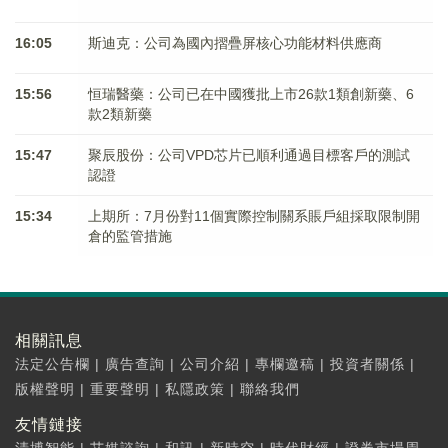
16:05
斯迪克：公司為國內摺疊屏核心功能材料供應商
15:56
恒瑞醫藥：公司已在中國獲批上市26款1類創新藥、6
款2類新藥
15:47
聚辰股份：公司VPD芯片已順利通過目標客戶的測試
認證
15:34
上期所：7月份對11個實際控制關系賬戶組採取限制開
倉的監管措施
相關訊息
法定公告欄
|
廣告查詢
|
公司介紹
|
專欄邀稿
|
投資者關係
|
版權聲明
|
重要聲明
|
私隱政策
|
聯絡我們
友情鏈接