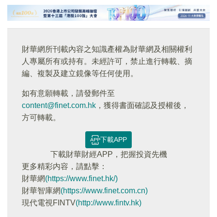
財華網所刊載內容之知識產權為財華網及相關權利
人專屬所有或持有。未經許可，禁止進行轉載、摘
編、複製及建立鏡像等任何使用。
如有意願轉載，請發郵件至
content@finet.com.hk
，獲得書面確認及授權後，
方可轉載。
下載APP
下載財華財經APP，把握投資先機
更多精彩内容，請點擊：
財華網
(https://www.finet.hk/)
財華智庫網
(https://www.finet.com.cn)
現代電視FINTV
(http://www.fintv.hk)