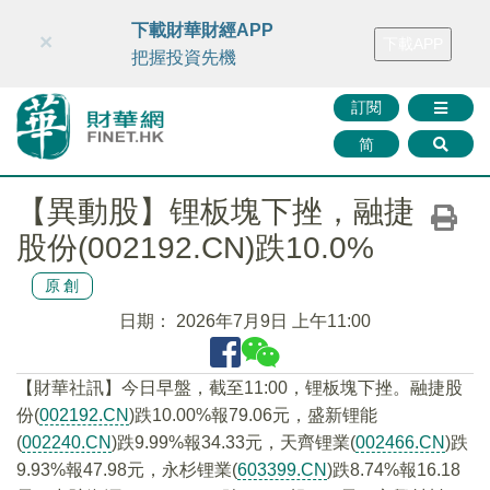
財華智庫網
FINTV
FINMETA
財華證券
媒體矩陣
下載財華財經APP
×
下載APP
智庫沙龍
聯絡我們
把握投資先機
訂閱
简
【異動股】锂板塊下挫，融捷
股份(002192.CN)跌10.0%
原創
日期：
2026年7月9日 上午11:00
【財華社訊】今日早盤，截至11:00，锂板塊下挫。融捷股
份(
002192.CN
)跌10.00%報79.06元，盛新锂能
(
002240.CN
)跌9.99%報34.33元，天齊锂業(
002466.CN
)跌
9.93%報47.98元，永杉锂業(
603399.CN
)跌8.74%報16.18