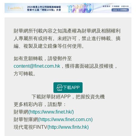
財華網所刊載內容之知識產權為財華網及相關權利
人專屬所有或持有。未經許可，禁止進行轉載、摘
編、複製及建立鏡像等任何使用。
如有意願轉載，請發郵件至
content@finet.com.hk
，獲得書面確認及授權後，
方可轉載。
下載APP
下載財華財經APP，把握投資先機
更多精彩内容，請點擊：
財華網
(https://www.finet.hk/)
財華智庫網
(https://www.finet.com.cn)
現代電視FINTV
(http://www.fintv.hk)