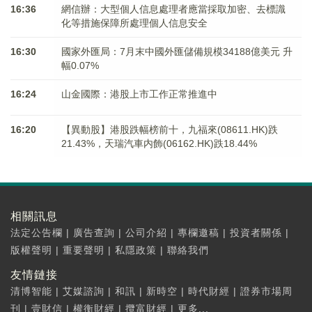
16:36
網信辦：大型個人信息處理者應當採取加密、去標識
化等措施保障所處理個人信息安全
16:30
國家外匯局：7月末中國外匯儲備規模34188億美元 升
幅0.07%
16:24
山金國際：港股上市工作正常推進中
16:20
【異動股】港股跌幅榜前十，九福來(08611.HK)跌
21.43%，天瑞汽車内飾(06162.HK)跌18.44%
相關訊息
法定公告欄
|
廣告查詢
|
公司介紹
|
專欄邀稿
|
投資者關係
|
版權聲明
|
重要聲明
|
私隱政策
|
聯絡我們
友情鏈接
清博智能
|
艾媒諮詢
|
和訊
|
新時空
|
時代財經
|
證券市場周
刊
|
壹財信
|
權衡財經
|
攬富財經
|
更多...