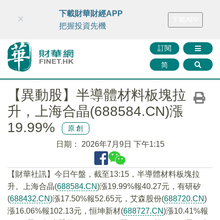
財華智庫網
FINTV
FINMETA
財華證券
媒體矩陣
下載財華財經APP
×
下載APP
智庫沙龍
聯絡我們
把握投資先機
訂閱
简
【異動股】半導體材料板塊拉
升，上海合晶(688584.CN)漲
19.99%
原創
日期：
2026年7月9日 下午1:15
【財華社訊】今日午盤，截至13:15，半導體材料板塊拉
升。上海合晶(
688584.CN
)漲19.99%報40.27元，有研矽
(
688432.CN
)漲17.50%報52.65元，艾森股份(
688720.CN
)
漲16.06%報102.13元，恒坤新材(
688727.CN
)漲10.41%報