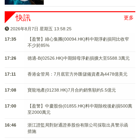
快訊
更多
2026年8月7日 星期五 13:58:26
17:35
【盈警】綠心集團(00094.HK)料中期淨虧損同比收窄
不少於85%
17:26
德適-B(02526.HK)中期歸母淨虧損擴大至5588.3萬元
17:11
香港金管局：7月底官方外匯儲備資產為4478億美元
17:08
寶龍地產(01238.HK)7月合約銷售額約5.5億元
17:00
【盈警】中慶股份(01855.HK)料中期除稅後虧損500萬
至2000萬元
16:46
浙江證監局對財通證券股份有限公司採取出具警示函
措施